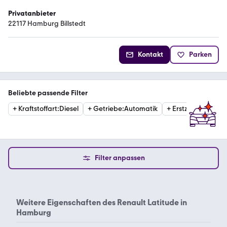
Privatanbieter
22117 Hamburg Billstedt
Kontakt
Parken
Beliebte passende Filter
+
Kraftstoffart
:
Diesel
+
Getriebe
:
Automatik
+
Erstzulassung
:
20
Filter anpassen
Weitere Eigenschaften des
Renault Latitude in
Hamburg