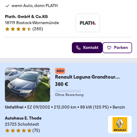
wenn Auto, dann PLATH
Plath. GmbH & Co.KG
18119 Rostock-Warnemünde
(
280
)
4.7 Sterne
Kontakt
Parken
NEU
Renault Laguna Grandtour
Authentique 1.8 16V
380 €
Ohne Bewertung
Unfallfrei
•
EZ 09/2002
•
212.000 km
•
88 kW (120 PS)
•
Benzin
Autohaus E. Thode
25725 Schafstedt
(
75
)
4.8 Sterne