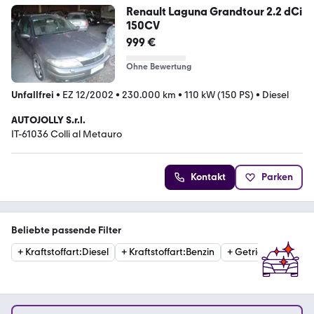
Renault Laguna Grandtour 2.2 dCi
150CV
999 €
Ohne Bewertung
Unfallfrei
•
EZ 12/2002
•
230.000 km
•
110 kW (150 PS)
•
Diesel
AUTOJOLLY S.r.l.
IT-61036 Colli al Metauro
Kontakt
Parken
Beliebte passende Filter
+
Kraftstoffart
:
Diesel
+
Kraftstoffart
:
Benzin
+
Getriebe
:
Automat