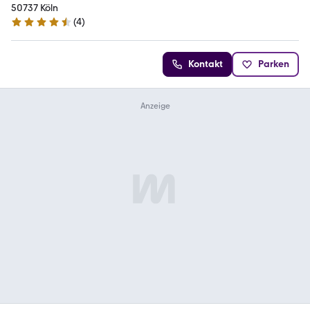
50737 Köln
(
4
)
4.3 Sterne
Kontakt
Parken