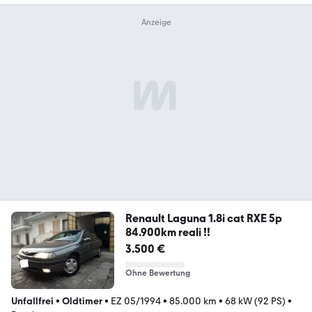
Renault Laguna 1.8i cat RXE 5p
84.900km reali !!
3.500 €
Ohne Bewertung
Unfallfrei
•
Oldtimer
•
EZ 05/1994
•
85.000 km
•
68 kW (92 PS)
•