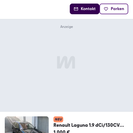
Kontakt
Parken
NEU
Renault Laguna 1.9 dCi/130CV
Grandtour Confort
1.000 €