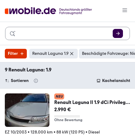
Filter
Renault Laguna 1.9
Beschädigte Fahrzeuge: Ni
9 Renault Laguna: 1.9
Sortieren
Kachelansicht
NEU
Renault Laguna II 1.9 dCi Privilege
4,58Li...
2.990 €
Ohne Bewertung
EZ 10/2003
•
128.000 km
•
88 kW (120 PS)
•
Diesel