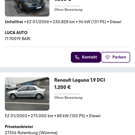
Ohne Bewertung
Unfallfrei
•
EZ 01/2006
•
230.828 km
•
96 kW (131 PS)
•
Diesel
LUCA AUTO
IT-70019 BARI
Kontakt
Parken
Renault Laguna 1.9 DCI
1.200 €
Ohne Bewertung
EZ 01/2003
•
273.000 km
•
88 kW (120 PS)
•
Diesel
Privatanbieter
27356 Rotenburg (Wümme)