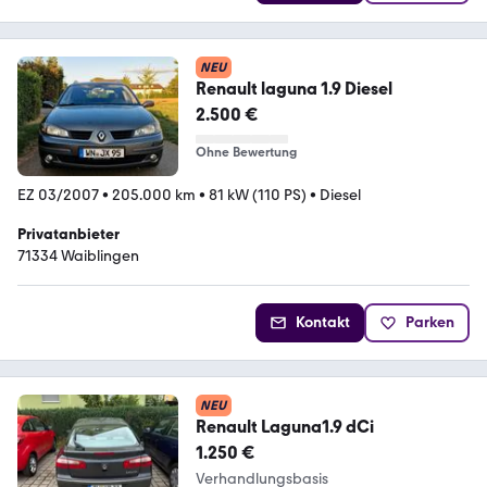
NEU
Renault laguna 1.9 Diesel
2.500 €
Ohne Bewertung
EZ 03/2007
•
205.000 km
•
81 kW (110 PS)
•
Diesel
Privatanbieter
71334 Waiblingen
Kontakt
Parken
NEU
Renault Laguna1.9 dCi
1.250 €
Verhandlungsbasis