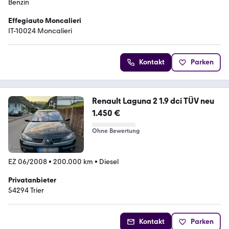
Benzin
Effegiauto Moncalieri
IT-10024 Moncalieri
Kontakt
Parken
Renault Laguna 2 1.9 dci TÜV neu
1.450 €
Ohne Bewertung
EZ 06/2008
•
200.000 km
•
Diesel
Privatanbieter
54294 Trier
Kontakt
Parken