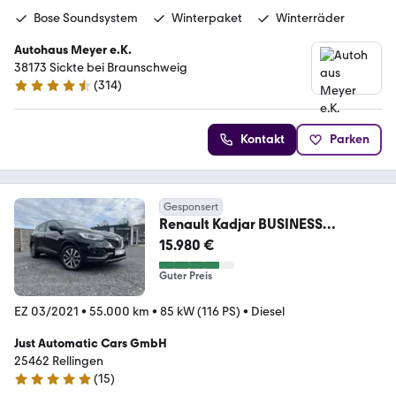
Bose Soundsystem
Winterpaket
Winterräder
Autohaus Meyer e.K.
38173 Sickte bei Braunschweig
(
314
)
4.7 Sterne
Kontakt
Parken
Gesponsert
Renault Kadjar BUSINESS
EDITION/NAVI/SHZ/PDC
15.980 €
Guter Preis
EZ 03/2021
•
55.000 km
•
85 kW (116 PS)
•
Diesel
Just Automatic Cars GmbH
25462 Rellingen
(
15
)
5 Sterne