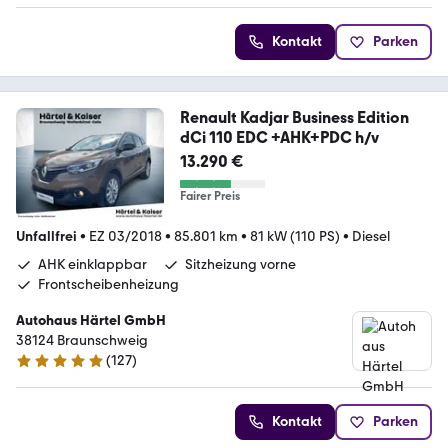
Kontakt
Parken
Renault Kadjar Business Edition
dCi 110 EDC +AHK+PDC h/v
13.290 €
Fairer Preis
Unfallfrei
•
EZ 03/2018
•
85.801 km
•
81 kW (110 PS)
•
Diesel
AHK einklappbar
Sitzheizung vorne
Frontscheibenheizung
Autohaus Härtel GmbH
38124 Braunschweig
(
127
)
5 Sterne
Kontakt
Parken