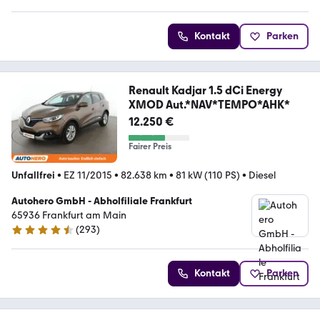
Kontakt
Parken
Renault Kadjar 1.5 dCi Energy
XMOD Aut.*NAV*TEMPO*AHK*
12.250 €
Fairer Preis
Unfallfrei
•
EZ 11/2015
•
82.638 km
•
81 kW (110 PS)
•
Diesel
Autohero GmbH - Abholfiliale Frankfurt
65936 Frankfurt am Main
(
293
)
4.6 Sterne
Kontakt
Parken