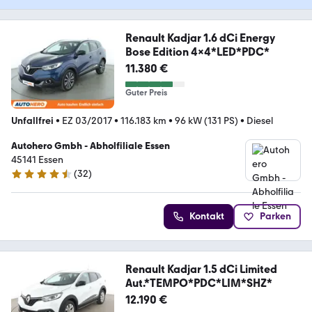
Renault Kadjar 1.6 dCi Energy
Bose Edition 4x4*LED*PDC*
11.380 €
Guter Preis
Unfallfrei
•
EZ 03/2017
•
116.183 km
•
96 kW (131 PS)
•
Diesel
Autohero Gmbh - Abholfiliale Essen
45141 Essen
(
32
)
4.7 Sterne
Kontakt
Parken
Renault Kadjar 1.5 dCi Limited
Aut.*TEMPO*PDC*LIM*SHZ*
12.190 €