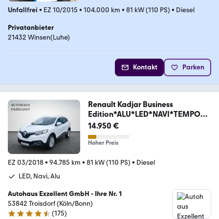
Unfallfrei
•
EZ 10/2015
•
104.000 km
•
81 kW (110 PS)
•
Diesel
Privatanbieter
21432 Winsen(Luhe)
Kontakt
Parken
Renault Kadjar Business
Edition*ALU*LED*NAVI*TEMPOM
AT*BC
14.950 €
Hoher Preis
EZ 03/2018
•
94.785 km
•
81 kW (110 PS)
•
Diesel
LED, Navi, Alu
Autohaus Exzellent GmbH - Ihre Nr. 1
53842 Troisdorf (Köln/Bonn)
(
175
)
4.7 Sterne