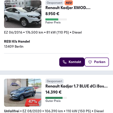
Gesponsert
NEU
Renault Kadjar XMOD.
Automatikgetriebe Neuer Tüv
8.950 €
Fairer Preis
EZ 06/2016
•
176.500 km
•
81 kW (110 PS)
•
Diesel
RESI Kfz Handel
13409 Berlin
Kontakt
Parken
Gesponsert
Renault Kadjar 1.7 BLUE dCi Bose
Edition 4WD AHK/LED/N
14.390 €
Guter Preis
Unfallfrei
•
EZ 08/2020
•
106.390 km
•
110 kW (150 PS)
•
Diesel