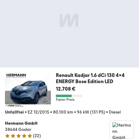
Renault Kadjar 1.6 dCi 130 4x4
ENERGY Bose Edition LED
12.708 €
Fairer Preis
Unfallfrei
•
EZ 12/2015
•
80.100 km
•
96 kW (131 PS)
•
Diesel
Hermann GmbH
38644 Goslar
(
22
)
5 Sterne