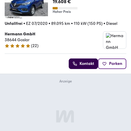
19.608 €
Hoher Preis
Unfallfrei
•
EZ 07/2020
•
89.095 km
•
110 kW (150 PS)
•
Diesel
Hermann GmbH
38644 Goslar
(
22
)
5 Sterne
Kontakt
Parken