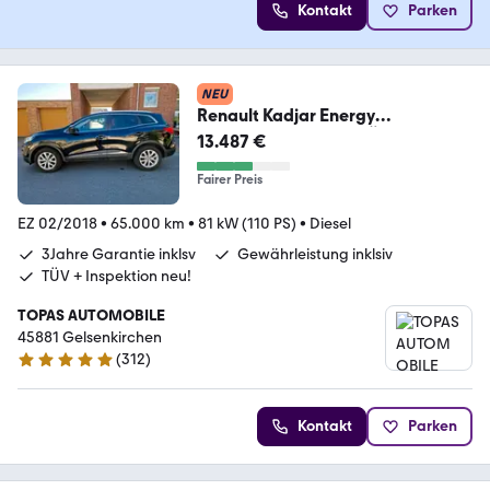
Kontakt
Parken
NEU
Renault Kadjar Energy
1.5dCi/3J.Garantie+TÜV+Inspktn
13.487 €
ink
Fairer Preis
EZ 02/2018
•
65.000 km
•
81 kW (110 PS)
•
Diesel
3Jahre Garantie inklsv
Gewährleistung inklsiv
TÜV + Inspektion neu!
TOPAS AUTOMOBILE
45881 Gelsenkirchen
(
312
)
5 Sterne
Kontakt
Parken