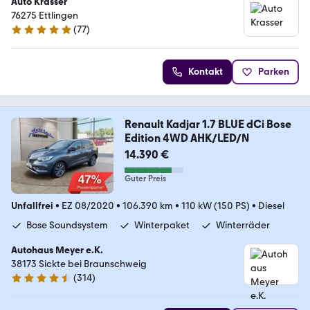
Auto Krasser
76275 Ettlingen
(
77
)
4.8 Sterne
Kontakt
Parken
Renault Kadjar 1.7 BLUE dCi Bose
Edition 4WD AHK/LED/N
14.390 €
Guter Preis
Unfallfrei
•
EZ 08/2020
•
106.390 km
•
110 kW (150 PS)
•
Diesel
Bose Soundsystem
Winterpaket
Winterräder
Autohaus Meyer e.K.
38173 Sickte bei Braunschweig
(
314
)
4.7 Sterne