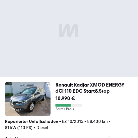
Renault Kadjar XMOD ENERGY
dCi 110 EDC Start&Stop
10.990 €
Fairer Preis
Reparierter Unfallschaden
•
EZ 10/2015
•
88.400 km
•
81 kW (110 PS)
•
Diesel