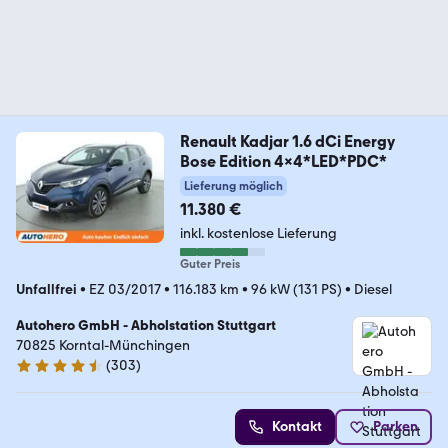
Renault Kadjar 1.6 dCi Energy
Bose Edition 4x4*LED*PDC*
Lieferung möglich
11.380 €
inkl. kostenlose Lieferung
Guter Preis
Unfallfrei
•
EZ 03/2017
•
116.183 km
•
96 kW (131 PS)
•
Diesel
Autohero GmbH - Abholstation Stuttgart
70825 Korntal-Münchingen
(
303
)
4.4 Sterne
Kontakt
Parken