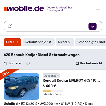
Filter
Renault Kadjar
Diesel
Beschädigte Fahrz
620 Renault Kadjar Diesel Gebrauchtwagen
Sortieren
Kachelansicht
Top
Gesponsert
Renault Kadjar ENERGY dCi 110
EDC Experience Zen
6.400 €
Erhöhter Preis
Unfallfrei
•
EZ 12/2017
•
293.000 km
•
81 kW (110 PS)
•
Diesel