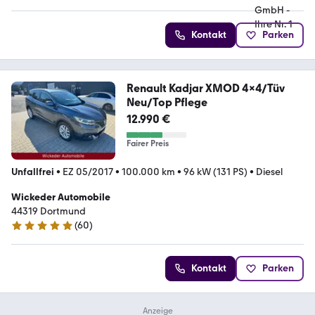
Kontakt
Parken
Renault Kadjar XMOD 4x4/Tüv
Neu/Top Pflege
12.990 €
Fairer Preis
Unfallfrei
•
EZ 05/2017
•
100.000 km
•
96 kW (131 PS)
•
Diesel
Wickeder Automobile
44319 Dortmund
(
60
)
4.9 Sterne
Kontakt
Parken