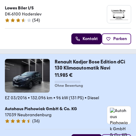
Lowes Biler I/S
DK-6100 Haderslev
(
54
)
3.6 Sterne
Kontakt
Parken
Renault Kadjar Bose Edition dCi
130 Klimaautomatik Navi
11.985 €
Ohne Bewertung
EZ 03/2016
•
132.096 km
•
96 kW (131 PS)
•
Diesel
Autohaus Piahowiak GmbH & Co. KG
17039 Neubrandenburg
(
36
)
4.6 Sterne