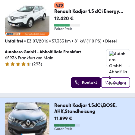
NEU
Renault Kadjar 1.5 dCi Energy
XMOD Aut.*NAVI*PDC*SHZ*
12.420 €
Fairer Preis
Unfallfrei
•
EZ 07/2016
•
57.353 km
•
81 kW (110 PS)
•
Diesel
Autohero GmbH - Abholfiliale Frankfurt
65936 Frankfurt am Main
(
293
)
4.6 Sterne
Kontakt
Parken
Renault Kadjar 1.5dCi,BOSE,
AHK,Standheizung
11.899 €
Guter Preis