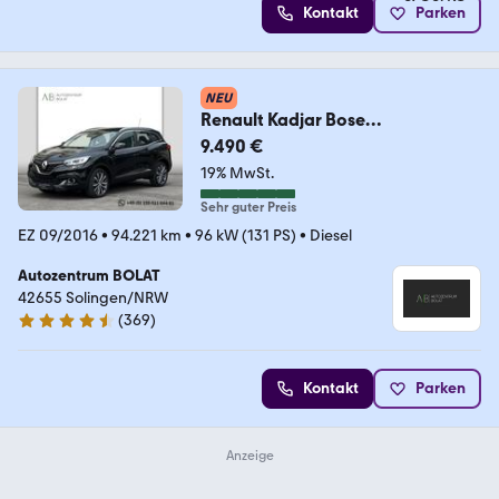
Kontakt
Parken
NEU
Renault Kadjar Bose
Edition°NAVI°LED°KLIMA°SHZ°
9.490 €
19% MwSt.
Sehr guter Preis
EZ 09/2016
•
94.221 km
•
96 kW (131 PS)
•
Diesel
Autozentrum BOLAT
42655 Solingen/NRW
(
369
)
4.7 Sterne
Kontakt
Parken