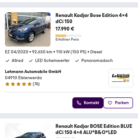
Renault Kadjar Bose Edition 4x4
dCi 150
17.990 €
Erhöhter Preis
EZ 04/2020
•
92.650 km
•
110 kW (150 PS)
•
Diesel
Allrad
LED Scheinwerfer
Panoramadach
Lehmann Automobile GmbH
04910 Elsterwerda
(
76
)
5 Sterne
Kontakt
Parken
Renault Kadjar BOSE Edition BLUE
dCi 150 4x4 ALU*B&O*LED