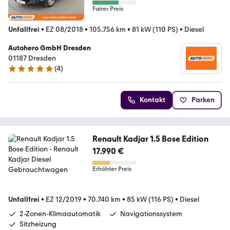
Fairer Preis
Unfallfrei
•
EZ 08/2018
•
105.756 km
•
81 kW (110 PS)
•
Diesel
Autohero GmbH Dresden
01187 Dresden
(
4
)
5 Sterne
Kontakt
Parken
Renault Kadjar 1.5 Bose Edition
17.990 €
Erhöhter Preis
Unfallfrei
•
EZ 12/2019
•
70.740 km
•
85 kW (116 PS)
•
Diesel
2-Zonen-Klimaautomatik
Navigationssystem
Sitzheizung