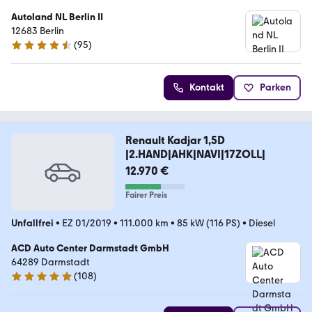
Autoland NL Berlin II
12683 Berlin
(
95
)
4.7 Sterne
Kontakt
Parken
Renault Kadjar 1,5D
|2.HAND|AHK|NAVI|17ZOLL|
12.970 €
Fairer Preis
Unfallfrei
•
EZ 01/2019
•
111.000 km
•
85 kW (116 PS)
•
Diesel
ACD Auto Center Darmstadt GmbH
64289 Darmstadt
(
108
)
4.9 Sterne