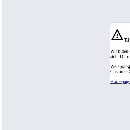
Ei
Wir bitten
steht Dir 
We apologi
Customer S
Homepag