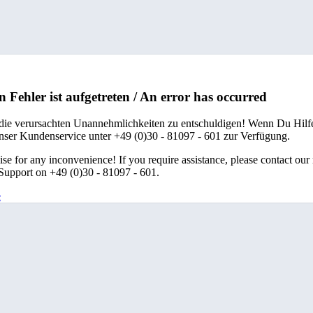
n Fehler ist aufgetreten / An error has occurred
 die verursachten Unannehmlichkeiten zu entschuldigen! Wenn Du Hilfe
unser Kundenservice unter +49 (0)30 - 81097 - 601 zur Verfügung.
se for any inconvenience! If you require assistance, please contact our
upport on +49 (0)30 - 81097 - 601.
e