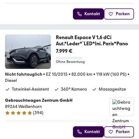
Kontakt
Parken
Renault Espace V 1,6 dCi
Aut.*Leder*`LED*Ini. Paris*Pano
7.999 €
Ohne Bewertung
Nicht fahrtauglich
•
EZ 10/2015
•
82.000 km
•
118 kW (160 PS)
•
Diesel
Totwinkel-Assistent
360° Kamera
Massagesitze
Gebrauchtwagen Zentrum GmbH
89264 Weißenhorn
(
394
)
4.9 Sterne
Kontakt
Parken