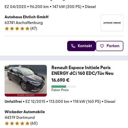
EZ 04/2020
•
96.200 km
•
147 kW (200 PS)
•
Diesel
Autohaus Ehrlich GmbH
63741 Aschaffenburg
(
47
)
4.9 Sterne
Kontakt
Parken
Renault Espace Initiale Paris
ENERGY dCi 160 EDC/Tüv Neu
16.690 €
Fairer Preis
Unfallfrei
•
EZ 12/2015
•
113.000 km
•
118 kW (160 PS)
•
Diesel
Wickeder Automobile
44319 Dortmund
(
60
)
4.9 Sterne