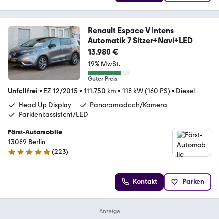
Renault Espace V Intens
Automatik 7 Sitzer+Navi+LED
13.980 €
19% MwSt.
Guter Preis
Unfallfrei
•
EZ 12/2015
•
111.750 km
•
118 kW (160 PS)
•
Diesel
Head Up Display
Panoramadach/Kamera
Parklenkassistent/LED
Först-Automobile
13089 Berlin
(
223
)
4.9 Sterne
Kontakt
Parken