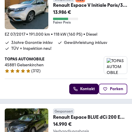
Renault Espace V Initiale Paris/3Jh
Garantie+Gewährlstng
13.986 €
Fairer Preis
EZ 07/2017
•
191.000 km
•
118 kW (160 PS)
•
Diesel
3Jahre Garantie inklsv
Gewährleistung inklusv
TÜV + Inspektion neu!
TOPAS AUTOMOBILE
45881 Gelsenkirchen
(
312
)
5 Sterne
Kontakt
Parken
Gesponsert
Renault Espace BLUE dCi 200 EDC
Limited Limited
14.990 €
Verhandlungsbasis