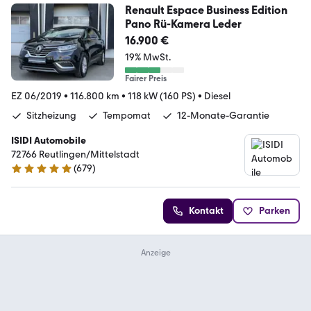
Renault Espace Business Edition
Pano Rü-Kamera Leder
16.900 €
19% MwSt.
Fairer Preis
EZ 06/2019
•
116.800 km
•
118 kW (160 PS)
•
Diesel
Sitzheizung
Tempomat
12-Monate-Garantie
ISIDI Automobile
72766 Reutlingen/Mittelstadt
(
679
)
4.8 Sterne
Kontakt
Parken