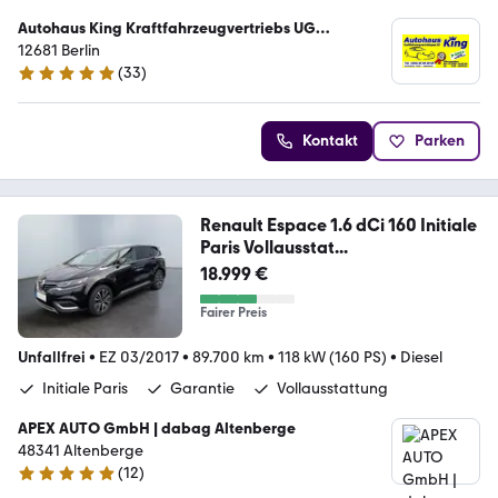
Autohaus King Kraftfahrzeugvertriebs UG
(haftungsbeschränkt)
12681 Berlin
(
33
)
5 Sterne
Kontakt
Parken
Renault Espace 1.6 dCi 160 Initiale
Paris Vollausstat...
18.999 €
Fairer Preis
Unfallfrei
•
EZ 03/2017
•
89.700 km
•
118 kW (160 PS)
•
Diesel
Initiale Paris
Garantie
Vollausstattung
APEX AUTO GmbH | dabag Altenberge
48341 Altenberge
(
12
)
4.9 Sterne