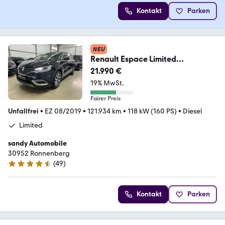
Kontakt
Parken
NEU
Renault Espace Limited
7.Sitzer/Kamera/LED/BOSEL/Pan
21.990 €
oram
19% MwSt.
Fairer Preis
Unfallfrei
•
EZ 08/2019
•
121.934 km
•
118 kW (160 PS)
•
Diesel
Limited
sandy Automobile
30952 Ronnenberg
(
49
)
4.7 Sterne
Kontakt
Parken