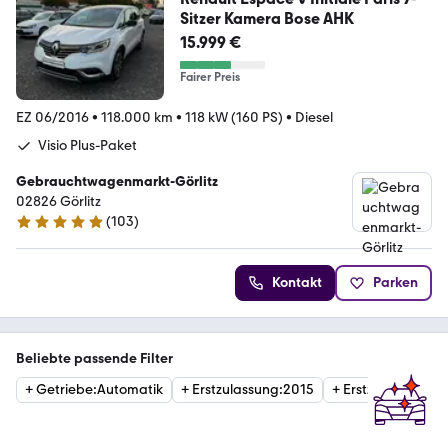
Sitzer Kamera Bose AHK
15.999 €
Fairer Preis
EZ 06/2016
•
118.000 km
•
118 kW (160 PS)
•
Diesel
Visio Plus-Paket
Gebrauchtwagenmarkt-Görlitz
02826 Görlitz
(
103
)
4.8 Sterne
Kontakt
Parken
Beliebte passende Filter
+
Getriebe
:
Automatik
+
Erstzulassung
:
2015
+
Erstzulassung
:
2