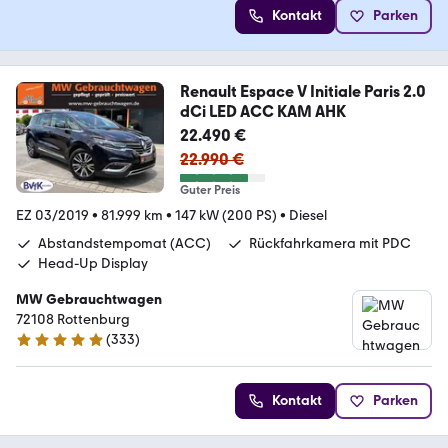
Kontakt
Parken
Renault Espace V Initiale Paris 2.0
dCi LED ACC KAM AHK
22.490 €
22.990 €
Guter Preis
EZ 03/2019
•
81.999 km
•
147 kW (200 PS)
•
Diesel
Abstandstempomat (ACC)
Rückfahrkamera mit PDC
Head-Up Display
MW Gebrauchtwagen
72108 Rottenburg
(
333
)
4.9 Sterne
Kontakt
Parken