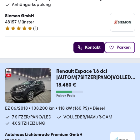
Anhängerkupplung
Siemon GmbH
48157 Münster
(
1
)
5 Sterne
Kontakt
Parken
Renault Espace 1.6 dci
|AUTOM|7SITZER|PANO|VOLLEDE
R|NAVI
18.480 €
Fairer Preis
EZ 06/2018
•
108.200 km
•
118 kW (160 PS)
•
Diesel
7 SITZER/PANO/LED
VOLLEDER/NAVI/R-CAM
4X SITZHEIZUNG
Autohaus Lichtenrade Premium GmbH