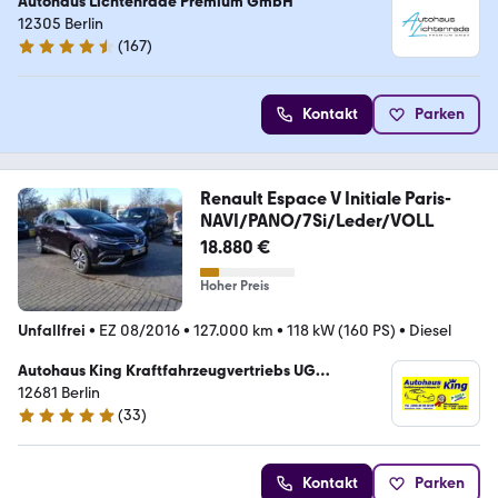
Autohaus Lichtenrade Premium GmbH
12305 Berlin
(
167
)
4.6 Sterne
Kontakt
Parken
Renault Espace V Initiale Paris-
NAVI/PANO/7Si/Leder/VOLL
18.880 €
Hoher Preis
Unfallfrei
•
EZ 08/2016
•
127.000 km
•
118 kW (160 PS)
•
Diesel
Autohaus King Kraftfahrzeugvertriebs UG
(haftungsbeschränkt)
12681 Berlin
(
33
)
5 Sterne
Kontakt
Parken