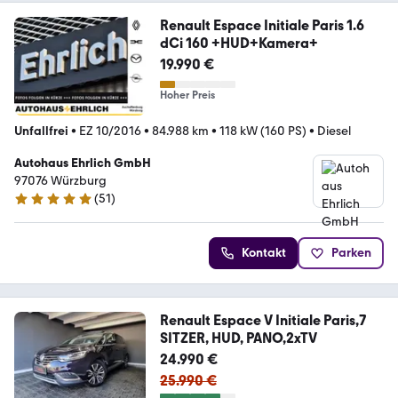
Renault Espace Initiale Paris 1.6
dCi 160 +HUD+Kamera+
19.990 €
Hoher Preis
Unfallfrei
•
EZ 10/2016
•
84.988 km
•
118 kW (160 PS)
•
Diesel
Autohaus Ehrlich GmbH
97076 Würzburg
(
51
)
4.9 Sterne
Kontakt
Parken
Renault Espace V Initiale Paris,7
SITZER, HUD, PANO,2xTV
24.990 €
25.990 €