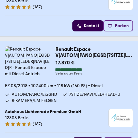
12305 Berlin
(
167
)
4.6 Sterne
Kontakt
Parken
Renault Espace
V|AUTOM|PANO|EGSD|7SITZE|LE
DER|NAVI|LED|R
17.870 €
Sehr guter Preis
EZ 08/2018
•
107.400 km
•
118 kW (160 PS)
•
Diesel
AUTOM/PANO/E.GSHD
7SITZE/NAVI/LED/HEAD-U
R-KAMERA/LM FELGEN
Autohaus Lichtenrade Premium GmbH
12305 Berlin
(
167
)
4.6 Sterne