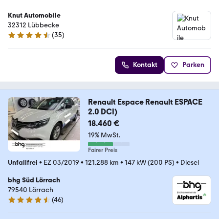
Knut Automobile
32312 Lübbecke
(
35
)
4.6 Sterne
Kontakt
Parken
Renault Espace Renault ESPACE
2.0 DCI)
18.460 €
19% MwSt.
Fairer Preis
Unfallfrei
•
EZ 03/2019
•
121.288 km
•
147 kW (200 PS)
•
Diesel
bhg Süd Lörrach
79540 Lörrach
(
46
)
4.3 Sterne