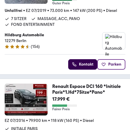
Guter Preis
Unfallfrei
•
EZ 07/2019
•
73.000 km
•
147 kW (200 PS)
•
Diesel
7 SITZER
MASSAGE, ACC, PANO
FOND ENTERTAINMENT
Hildburg Automobile
12279 Berlin
(
156
)
4.7 Sterne
Kontakt
Parken
Renault Espace DCI 160 *Initiale
Paris*1.Hd*7Sitze*Pano*
17.999 €
Fairer Preis
EZ 07/2016
•
79.900 km
•
118 kW (160 PS)
•
Diesel
INITIALE PARIS