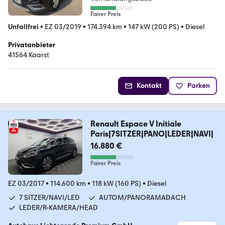
Fairer Preis
Unfallfrei
•
EZ 03/2019
•
174.394 km
•
147 kW (200 PS)
•
Diesel
Privatanbieter
41564 Kaarst
Kontakt
Parken
Renault Espace V Initiale
Paris|7SITZER|PANO|LEDER|NAVI|
16.880 €
Fairer Preis
EZ 03/2017
•
114.600 km
•
118 kW (160 PS)
•
Diesel
7 SITZER/NAVI/LED
AUTOM/PANORAMADACH
LEDER/R-KAMERA/HEAD