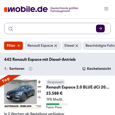
Filter
Renault Espace
Diesel
Beschädigte Fahr
442 Renault Espace mit Diesel-Antrieb
Sortieren
Kachelansicht
Top
Gesponsert
Renault Espace 2.0 BLUE dCi 200
Initiale Paris NAVI+RFK+
23.588 €
19% MwSt.
Fairer Preis
In 2 Wochen ab Bestellung verfügbar