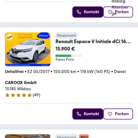
Kontakt
Parken
Gesponsert
Renault Espace V Initiale dCi 160
7-SITZER NAPPA PANO
15.900 €
Fairer Preis
Unfallfrei
•
EZ 05/2017
•
150.000 km
•
118 kW (160 PS)
•
Diesel
CAROOX GmbH
15745 Wildau
(
49
)
5 Sterne
Kontakt
Parken
Gesponsert
NEU