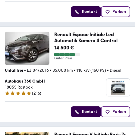
Kontakt
Parken
Renault Espace Initiale Led
Automatik Kamera 4 Control
14.500 €
Guter Preis
Unfallfrei
•
EZ 04/2016
•
85.000 km
•
118 kW (160 PS)
•
Diesel
Autohaus 360 GmbH
18055 Rostock
(
216
)
5 Sterne
Kontakt
Parken
Renault Espace V Initiale Paris 7-