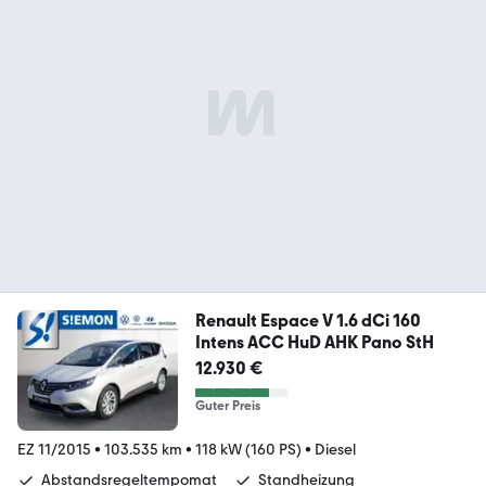
Renault Espace V 1.6 dCi 160
Intens ACC HuD AHK Pano StH
12.930 €
Guter Preis
EZ 11/2015
•
103.535 km
•
118 kW (160 PS)
•
Diesel
Abstandsregeltempomat
Standheizung