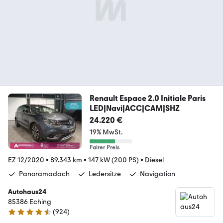
Renault Espace 2.0 Initiale Paris
LED|Navi|ACC|CAM|SHZ
24.220 €
19% MwSt.
Fairer Preis
EZ 12/2020
•
89.343 km
•
147 kW (200 PS)
•
Diesel
Panoramadach
Ledersitze
Navigation
Autohaus24
85386 Eching
(
924
)
4.4 Sterne