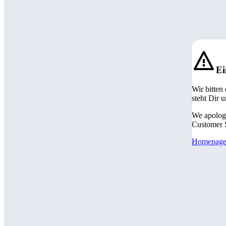
Ei
Wir bitten
steht Dir 
We apologi
Customer S
Homepag