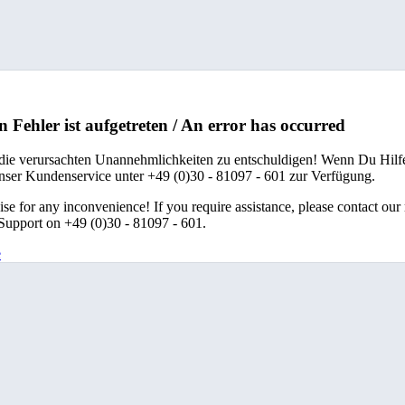
n Fehler ist aufgetreten / An error has occurred
 die verursachten Unannehmlichkeiten zu entschuldigen! Wenn Du Hilfe
unser Kundenservice unter +49 (0)30 - 81097 - 601 zur Verfügung.
se for any inconvenience! If you require assistance, please contact our
upport on +49 (0)30 - 81097 - 601.
e