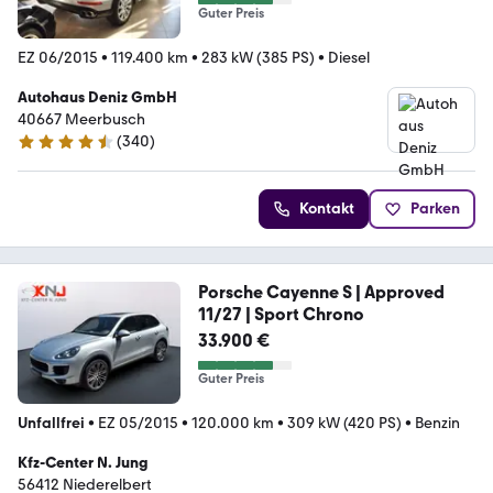
Guter Preis
EZ 06/2015
•
119.400 km
•
283 kW (385 PS)
•
Diesel
Autohaus Deniz GmbH
40667 Meerbusch
(
340
)
4.5 Sterne
Kontakt
Parken
Porsche Cayenne S | Approved
11/27 | Sport Chrono
33.900 €
Guter Preis
Unfallfrei
•
EZ 05/2015
•
120.000 km
•
309 kW (420 PS)
•
Benzin
Kfz-Center N. Jung
56412 Niederelbert