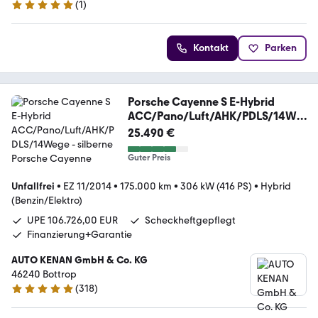
(
1
)
5 Sterne
Kontakt
Parken
Porsche Cayenne S E-Hybrid
ACC/Pano/Luft/AHK/PDLS/14We
ge
25.490 €
Guter Preis
Unfallfrei
•
EZ 11/2014
•
175.000 km
•
306 kW (416 PS)
•
Hybrid
(Benzin/Elektro)
UPE 106.726,00 EUR
Scheckheftgepflegt
Finanzierung+Garantie
AUTO KENAN GmbH & Co. KG
46240 ­­­­­­Bottrop
(
318
)
4.8 Sterne