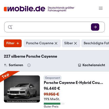
Filter
Porsche Cayenne
Silber
Beschädigte Fah
227 silberne Porsche Cayenne
Sortieren
Kachelansicht
Top
Gesponsert
Porsche Cayenne E-Hybrid Coupe
BOSE Head-Up InnoDrive
96.440 €
99.950 €
19% MwSt.
Guter Preis