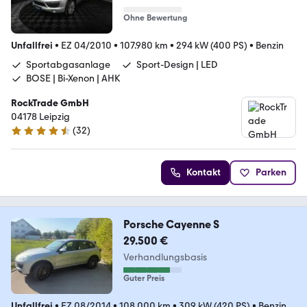
Ohne Bewertung
Unfallfrei
•
EZ 04/2010
•
107.980 km
•
294 kW (400 PS)
•
Benzin
Sportabgasanlage
Sport-Design | LED
BOSE | Bi-Xenon | AHK
RockTrade GmbH
04178 Leipzig
(
32
)
4.7 Sterne
Kontakt
Parken
Porsche Cayenne S
29.500 €
Verhandlungsbasis
Guter Preis
Unfallfrei
•
EZ 08/2014
•
108.000 km
•
309 kW (420 PS)
•
Benzin