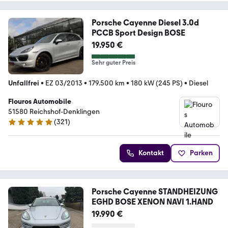
Porsche Cayenne Diesel 3.0d
PCCB Sport Design BOSE
19.950 €
Sehr guter Preis
Unfallfrei
•
EZ 03/2013
•
179.500 km
•
180 kW (245 PS)
•
Diesel
Flouros Automobile
51580 Reichshof-Denklingen
(
321
)
4.9 Sterne
Kontakt
Parken
Porsche Cayenne STANDHEIZUNG
EGHD BOSE XENON NAVI 1.HAND
19.990 €