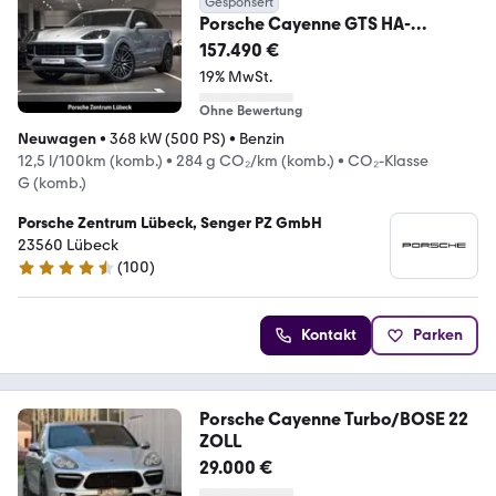
Gesponsert
Porsche Cayenne GTS HA-
Lenkung InnoDrive Head-Up BOSE
157.490 €
19% MwSt.
Ohne Bewertung
Neuwagen
•
368 kW (500 PS)
•
Benzin
12,5 l/100km (komb.)
•
284 g CO₂/km (komb.)
•
CO₂-Klasse
G (komb.)
Porsche Zentrum Lübeck, Senger PZ GmbH
23560 Lübeck
(
100
)
4.5 Sterne
Kontakt
Parken
Porsche Cayenne Turbo/BOSE 22
ZOLL
29.000 €