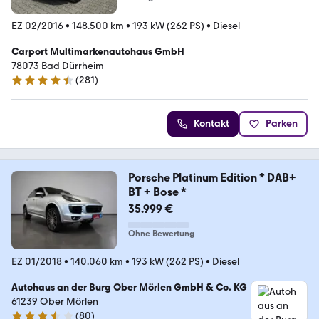
EZ 02/2016
•
148.500 km
•
193 kW (262 PS)
•
Diesel
Carport Multimarkenautohaus GmbH
78073 Bad Dürrheim
(
281
)
4.4 Sterne
Kontakt
Parken
Porsche Platinum Edition * DAB+
BT + Bose *
35.999 €
Ohne Bewertung
EZ 01/2018
•
140.060 km
•
193 kW (262 PS)
•
Diesel
Autohaus an der Burg Ober Mörlen GmbH & Co. KG
61239 Ober Mörlen
(
80
)