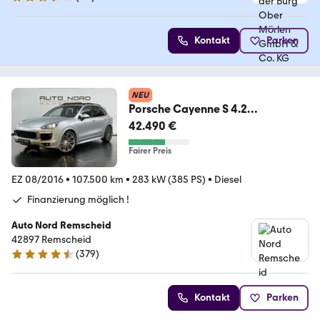
3.7 Sterne
Kontakt
Parken
NEU
Porsche Cayenne S 4.2
TDI*Pano*Sport-
42.490 €
Design*Luft*PDLS*
Fairer Preis
EZ 08/2016
•
107.500 km
•
283 kW (385 PS)
•
Diesel
Finanzierung möglich !
Auto Nord Remscheid
42897 Remscheid
(
379
)
4.5 Sterne
Kontakt
Parken