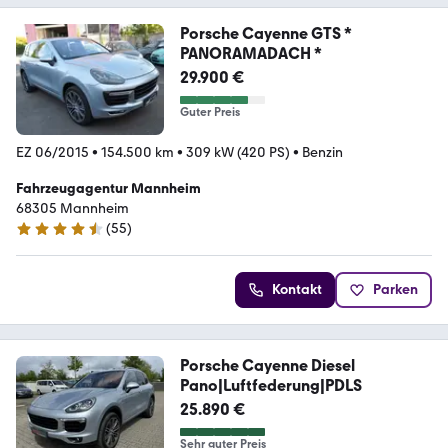
Porsche Cayenne GTS *
PANORAMADACH *
29.900 €
Guter Preis
EZ 06/2015
•
154.500 km
•
309 kW (420 PS)
•
Benzin
Fahrzeugagentur Mannheim
68305 Mannheim
(
55
)
4.6 Sterne
Kontakt
Parken
Porsche Cayenne Diesel
Pano|Luftfederung|PDLS
25.890 €
Sehr guter Preis