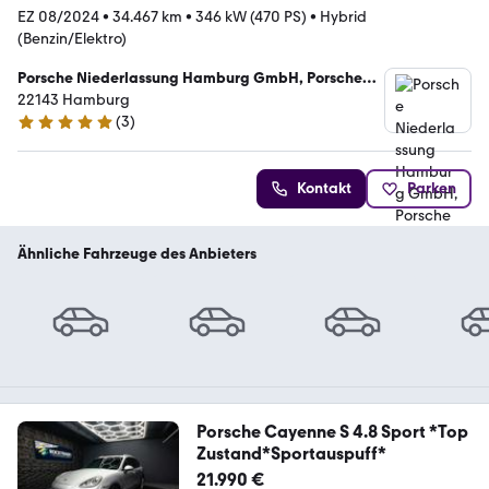
EZ 08/2024
•
34.467 km
•
346 kW (470 PS)
•
Hybrid
(Benzin/Elektro)
Porsche Niederlassung Hamburg GmbH, Porsche
Approved Service Zentrum Hamburg Nordost
22143 Hamburg
(
3
)
5 Sterne
Kontakt
Parken
Ähnliche Fahrzeuge des Anbieters
Porsche Cayenne S 4.8 Sport *Top
Zustand*Sportauspuff*
21.990 €