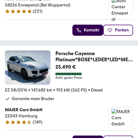
58256 Ennepetal (Bei Wuppertal)
(
231
)
5 Sterne
Kontakt
Parken
Porsche Cayenne
Platinum*BOSE*LEDER*LED*MEM
ORY*PANORAMA
25.490 €
Sehr guter Preis
EZ 08/2016
•
147.682 km
•
193 kW (262 PS)
•
Diesel
Garantie mein Bruder
MAJER Cars GmbH
22043 Hamburg
(
149
)
4.7 Sterne