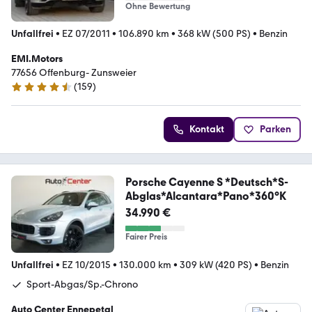
Ohne Bewertung
Unfallfrei
•
EZ 07/2011
•
106.890 km
•
368 kW (500 PS)
•
Benzin
EMI.Motors
77656 Offenburg- Zunsweier
(
159
)
4.6 Sterne
Kontakt
Parken
Porsche Cayenne S *Deutsch*S-
Abglas*Alcantara*Pano*360°K
34.990 €
Fairer Preis
Unfallfrei
•
EZ 10/2015
•
130.000 km
•
309 kW (420 PS)
•
Benzin
Sport-Abgas/Sp.-Chrono
Auto Center Ennepetal