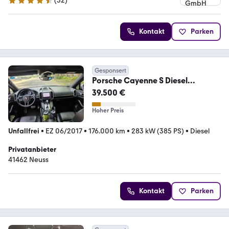
(
32
)
4.7 Sterne
Kontakt
Parken
Gesponsert
Porsche Cayenne S Diesel
Platinum Edition Platinum E...
39.500 €
Hoher Preis
Unfallfrei
•
EZ 06/2017
•
176.000 km
•
283 kW (385 PS)
•
Diesel
Privatanbieter
41462 Neuss
Kontakt
Parken