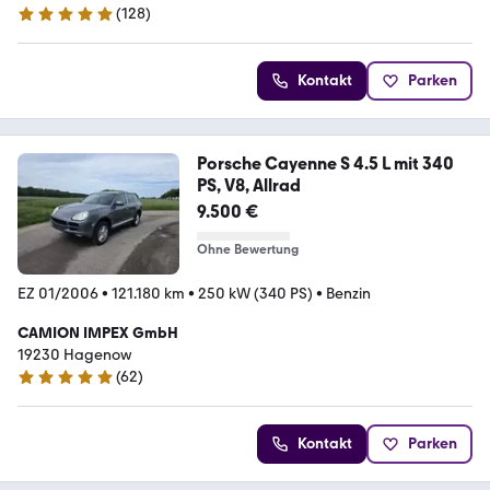
(
128
)
4.9 Sterne
Kontakt
Parken
Porsche Cayenne S 4.5 L mit 340
PS, V8, Allrad
9.500 €
Ohne Bewertung
EZ 01/2006
•
121.180 km
•
250 kW (340 PS)
•
Benzin
CAMION IMPEX GmbH
19230 Hagenow
(
62
)
5 Sterne
Kontakt
Parken