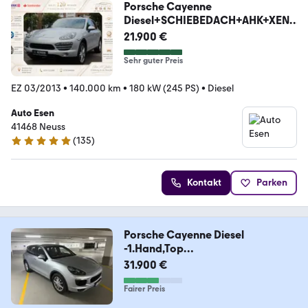
Porsche Cayenne
Diesel+SCHIEBEDACH+AHK+XEN
ON+LEDER
21.900 €
Sehr guter Preis
EZ 03/2013
•
140.000 km
•
180 kW (245 PS)
•
Diesel
Auto Esen
41468 Neuss
(
135
)
5 Sterne
Kontakt
Parken
Porsche Cayenne Diesel
-1.Hand,Top
gepflegt,Luftfederung
31.900 €
Fairer Preis