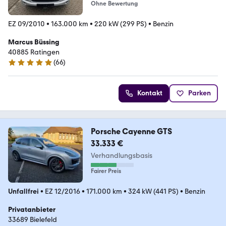
Ohne Bewertung
EZ 09/2010
•
163.000 km
•
220 kW (299 PS)
•
Benzin
Marcus Büssing
40885 Ratingen
(
66
)
4.8 Sterne
Kontakt
Parken
Porsche Cayenne GTS
33.333 €
Verhandlungsbasis
Fairer Preis
Unfallfrei
•
EZ 12/2016
•
171.000 km
•
324 kW (441 PS)
•
Benzin
Privatanbieter
33689 Bielefeld