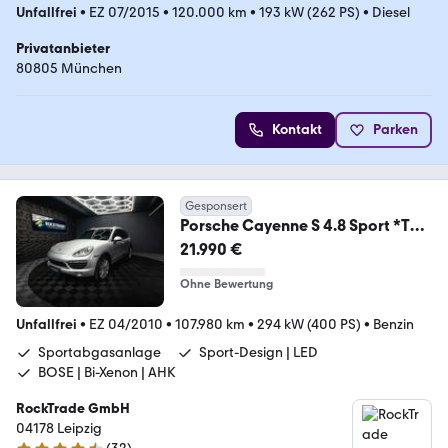
Unfallfrei
•
EZ 07/2015
•
120.000 km
•
193 kW (262 PS)
•
Diesel
Privatanbieter
80805 München
Kontakt
Parken
Gesponsert
Porsche Cayenne S 4.8 Sport *Top
Zustand*Sportauspuff*
21.990 €
Ohne Bewertung
Unfallfrei
•
EZ 04/2010
•
107.980 km
•
294 kW (400 PS)
•
Benzin
Sportabgasanlage
Sport-Design | LED
BOSE | Bi-Xenon | AHK
RockTrade GmbH
04178 Leipzig