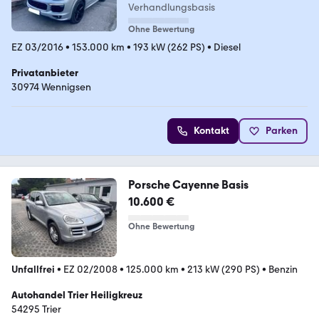
Verhandlungsbasis
Ohne Bewertung
EZ 03/2016
•
153.000 km
•
193 kW (262 PS)
•
Diesel
Privatanbieter
30974 Wennigsen
Kontakt
Parken
Porsche Cayenne Basis
10.600 €
Ohne Bewertung
Unfallfrei
•
EZ 02/2008
•
125.000 km
•
213 kW (290 PS)
•
Benzin
Autohandel Trier Heiligkreuz
54295 Trier