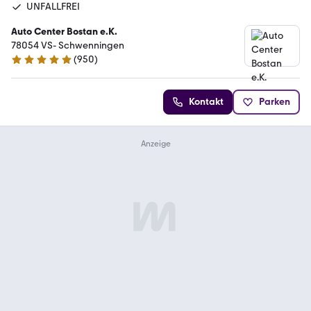
UNFALLFREI
Auto Center Bostan e.K.
78054 VS- Schwenningen
(
950
)
4.8 Sterne
Kontakt
Parken