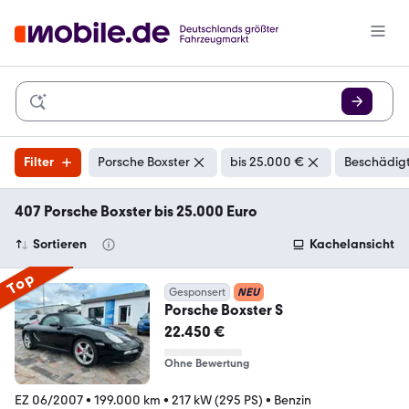
Filter
Porsche Boxster
bis 25.000 €
Beschädigt
407 Porsche Boxster bis 25.000 Euro
Sortieren
Kachelansicht
Top
Gesponsert
NEU
Porsche Boxster S
22.450 €
Ohne Bewertung
EZ 06/2007
•
199.000 km
•
217 kW (295 PS)
•
Benzin