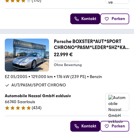
(
170
)
3.9 Sterne
Kontakt
Parken
Porsche BOXSTER*AUT*SPORT
CHRONO*PASM*LEDER*SHZ*KA
MERA*
22.999 €
Ohne Bewertung
EZ 05/2005
•
129.000 km
•
176 kW (239 PS)
•
Benzin
AUT/PASM/SPORT CHRONO
Automobile Nazzal GmbH exklusiv
66740 Saarlouis
(
434
)
4.8 Sterne
Kontakt
Parken