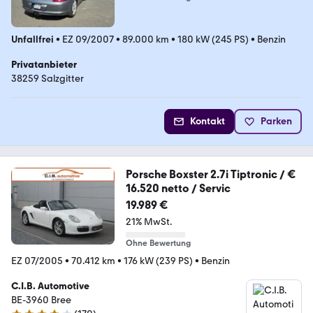
Unfallfrei
•
EZ 09/2007
•
89.000 km
•
180 kW (245 PS)
•
Benzin
Privatanbieter
38259 Salzgitter
Kontakt
Parken
Porsche Boxster 2.7i Tiptronic / €
16.520 netto / Servic
19.989 €
21% MwSt.
Ohne Bewertung
EZ 07/2005
•
70.412 km
•
176 kW (239 PS)
•
Benzin
C.I.B. Automotive
BE-3960 Bree