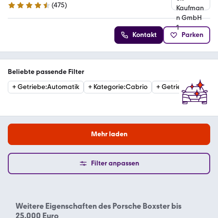
(
475
)
4.7 Sterne
Kontakt
Parken
Beliebte passende Filter
+
Getriebe
:
Automatik
+
Kategorie
:
Cabrio
+
Getriebe
:
Schaltge
Mehr laden
Filter anpassen
Weitere Eigenschaften des
Porsche Boxster bis
25.000 Euro