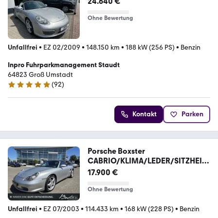
24.640 €
Ohne Bewertung
Unfallfrei
•
EZ 02/2009
•
148.150 km
•
188 kW (256 PS)
•
Benzin
Inpro Fuhrparkmanagement Staudt
64823 Groß Umstadt
(
92
)
4.8 Sterne
Kontakt
Parken
Porsche Boxster
CABRIO/KLIMA/LEDER/SITZHEIZ
UNG/2.HAND
17.900 €
Ohne Bewertung
Unfallfrei
•
EZ 07/2003
•
114.433 km
•
168 kW (228 PS)
•
Benzin