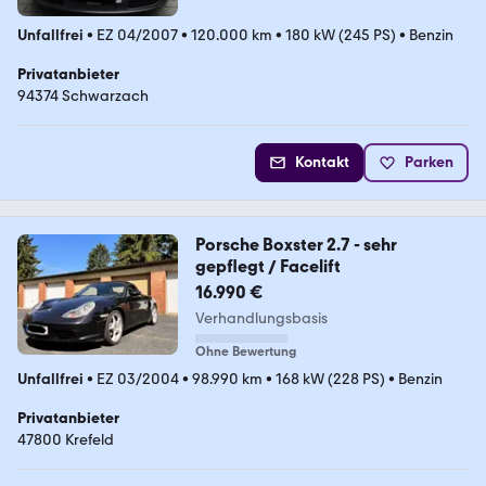
Unfallfrei
•
EZ 04/2007
•
120.000 km
•
180 kW (245 PS)
•
Benzin
Privatanbieter
94374 Schwarzach
Kontakt
Parken
Porsche Boxster 2.7 - sehr
gepflegt / Facelift
16.990 €
Verhandlungsbasis
Ohne Bewertung
Unfallfrei
•
EZ 03/2004
•
98.990 km
•
168 kW (228 PS)
•
Benzin
Privatanbieter
47800 Krefeld