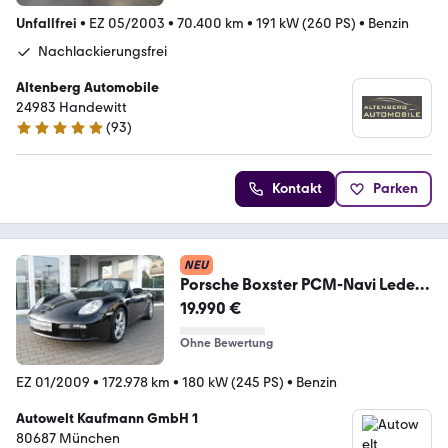
Unfallfrei
•
EZ 05/2003
•
70.400 km
•
191 kW (260 PS)
•
Benzin
Nachlackierungsfrei
Altenberg Automobile
24983 Handewitt
(
93
)
5 Sterne
Kontakt
Parken
NEU
Porsche Boxster PCM-Navi Leder
Sound-Package+
19.990 €
Ohne Bewertung
EZ 01/2009
•
172.978 km
•
180 kW (245 PS)
•
Benzin
Autowelt Kaufmann GmbH 1
80687 München