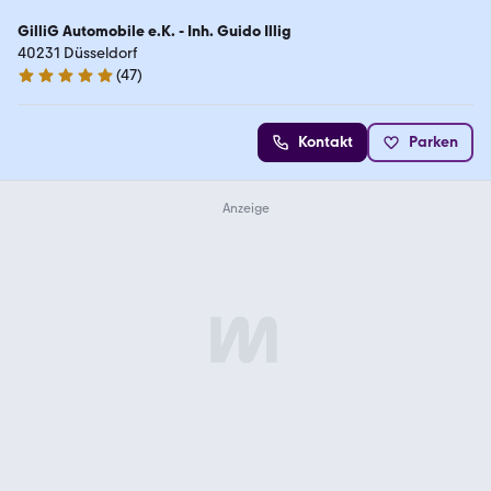
GilliG Automobile e.K. - Inh. Guido Illig
40231 Düsseldorf
(
47
)
5 Sterne
Kontakt
Parken