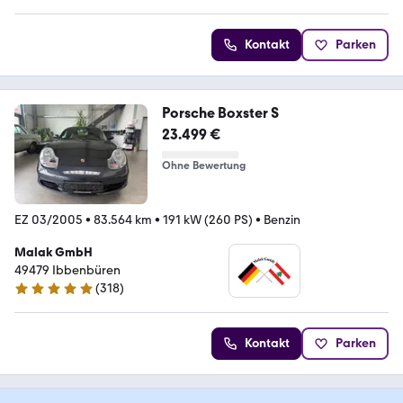
Kontakt
Parken
Porsche Boxster S
23.499 €
Ohne Bewertung
EZ 03/2005
•
83.564 km
•
191 kW (260 PS)
•
Benzin
Malak GmbH
49479 Ibbenbüren
(
318
)
4.8 Sterne
Kontakt
Parken