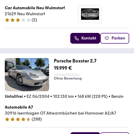
Car Automobile Neu Wulmstorf
21629 Neu Wulmstorf
(
2
)
3 Sterne
Kontakt
Parken
Porsche Boxster 2.7
19.999 €
Ohne Bewertung
Unfallfrei
•
EZ 06/2004
•
102.130 km
•
168 kW (228 PS)
•
Benzin
Automobile A7
30916 Isernhagen OT Altwarmbüchen bei Hannover A2/A7
(
288
)
4.7 Sterne