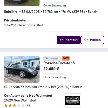
Ohne Bewertung
Unfallfrei
•
EZ 02/2005
•
82.783 km
•
176 kW (239 PS)
•
Benzin
Privatanbieter
15562 Rüdersdorf bei Berlin
Kontakt
Parken
Gesponsert
NEU
Porsche Boxster S
22.450 €
Ohne Bewertung
EZ 06/2007
•
199.000 km
•
217 kW (295 PS)
•
Benzin
Car Automobile Neu Wulmstorf
21629 Neu Wulmstorf
(
2
)
3 Sterne