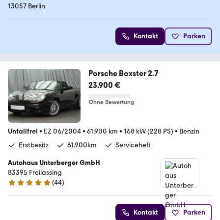
13057 Berlin
Kontakt
Parken
Porsche Boxster 2.7
23.900 €
Ohne Bewertung
Unfallfrei
•
EZ 06/2004
•
61.900 km
•
168 kW (228 PS)
•
Benzin
Erstbesitz
61.900km
Serviceheft
Autohaus Unterberger GmbH
83395 Freilassing
(
44
)
4.8 Sterne
Kontakt
Parken