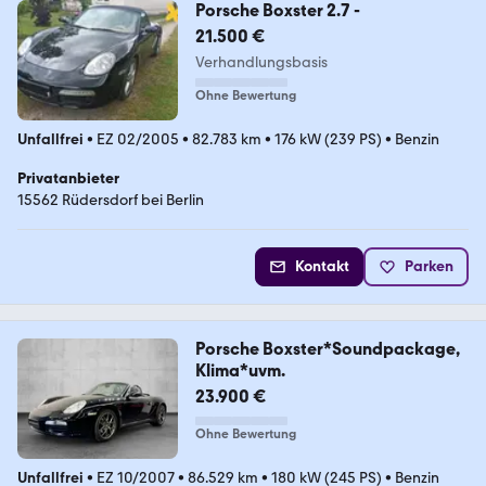
Porsche Boxster 2.7 -
21.500 €
Verhandlungsbasis
Ohne Bewertung
Unfallfrei
•
EZ 02/2005
•
82.783 km
•
176 kW (239 PS)
•
Benzin
Privatanbieter
15562 Rüdersdorf bei Berlin
Kontakt
Parken
Porsche Boxster*Soundpackage,
Klima*uvm.
23.900 €
Ohne Bewertung
Unfallfrei
•
EZ 10/2007
•
86.529 km
•
180 kW (245 PS)
•
Benzin