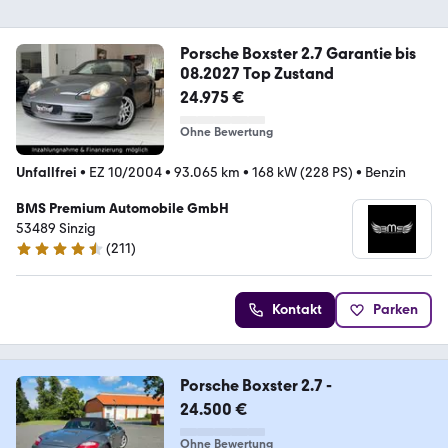
Porsche Boxster 2.7 Garantie bis
08.2027 Top Zustand
24.975 €
Ohne Bewertung
Unfallfrei
•
EZ 10/2004
•
93.065 km
•
168 kW (228 PS)
•
Benzin
BMS Premium Automobile GmbH
53489 Sinzig
(
211
)
4.6 Sterne
Kontakt
Parken
Porsche Boxster 2.7 -
24.500 €
Ohne Bewertung