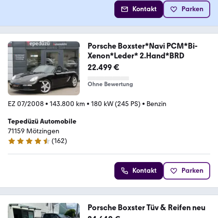
Kontakt
Parken
Porsche Boxster*Navi PCM*Bi-
Xenon*Leder* 2.Hand*BRD
22.499 €
Ohne Bewertung
EZ 07/2008
•
143.800 km
•
180 kW (245 PS)
•
Benzin
Tepedüzü Automobile
71159 Mötzingen
(
162
)
4.7 Sterne
Kontakt
Parken
Porsche Boxster Tüv & Reifen neu