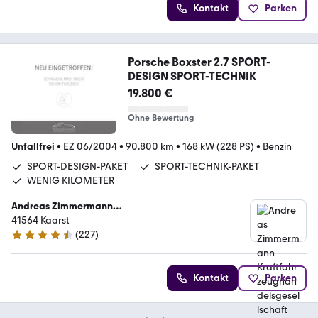
Kontakt
Parken
Porsche Boxster 2.7 SPORT-
DESIGN SPORT-TECHNIK
19.800 €
Ohne Bewertung
Unfallfrei
•
EZ 06/2004
•
90.800 km
•
168 kW (228 PS)
•
Benzin
SPORT-DESIGN-PAKET
SPORT-TECHNIK-PAKET
WENIG KILOMETER
Andreas Zimmermann
Kraftfahrzeughandelsgesellschaft mbH
41564 Kaarst
(
227
)
4.4 Sterne
Kontakt
Parken