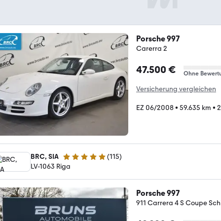
Porsche 997
Carerra 2
47.500 €
Ohne Bewert
Versicherung vergleichen
EZ 06/2008
•
59.635 km
•
2
BRC, SIA
(
115
)
5 Sterne
LV-1063 Riga
Porsche 997
911 Carrera 4 S Coupe Sch