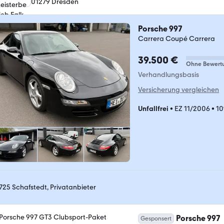
01279 Dresden
Porsche 997
Carrera Coupé Carrera
39.500 €
Ohne Bewert
Verhandlungsbasis
Versicherung vergleichen
Unfallfrei
•
EZ 11/2006
•
10
725 Schafstedt, Privatanbieter
Porsche 997
Gesponsert