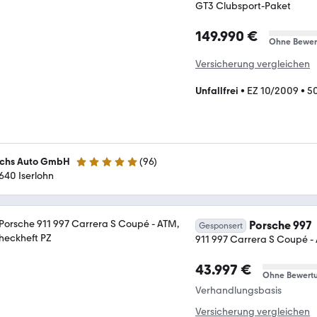
GT3 Clubsport-Paket
149.990 €
Ohne Bewer
Versicherung vergleichen
Unfallfrei
•
EZ 10/2009
•
5
chs Auto GmbH
(
96
)
4.8 Sterne
640 Iserlohn
Porsche 997
Gesponsert
911 997 Carrera S Coupé -
43.997 €
Ohne Bewert
Verhandlungsbasis
Versicherung vergleichen