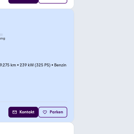
ung
9.275 km
•
239 kW (325 PS)
•
Benzin
Kontakt
Parken