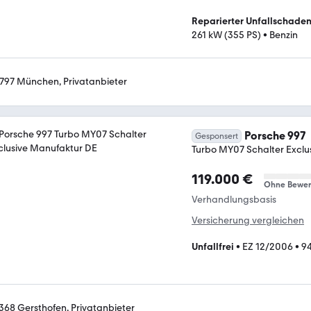
Reparierter Unfallschade
261 kW (355 PS)
•
Benzin
797 München, Privatanbieter
Porsche 997
Gesponsert
Turbo MY07 Schalter Exclu
119.000 €
Ohne Bewer
Verhandlungsbasis
Versicherung vergleichen
Unfallfrei
•
EZ 12/2006
•
94
368 Gersthofen, Privatanbieter