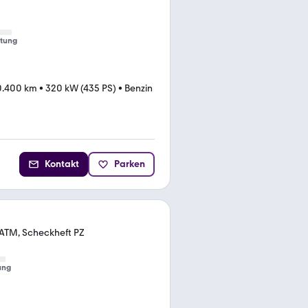
tung
0.400 km
•
320 kW (435 PS)
•
Benzin
Kontakt
Parken
 ATM, Scheckheft PZ
ung