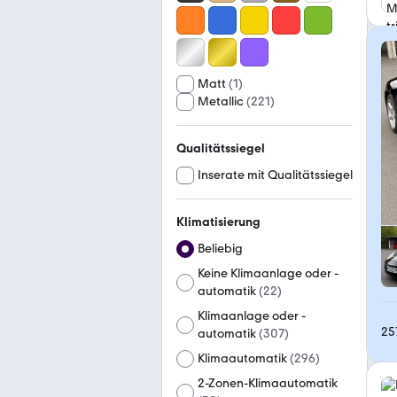
Matt
(
1
)
Metallic
(
221
)
Qualitätssiegel
Inserate mit Qualitätssiegel
Klimatisierung
Beliebig
Keine Klimaanlage oder -
automatik
(
22
)
Klimaanlage oder -
25
automatik
(
307
)
Klimaautomatik
(
296
)
2-Zonen-Klimaautomatik