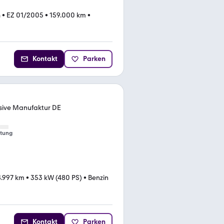
n
•
EZ 01/2005
•
159.000 km
•
Kontakt
Parken
sive Manufaktur DE
tung
.997 km
•
353 kW (480 PS)
•
Benzin
Kontakt
Parken