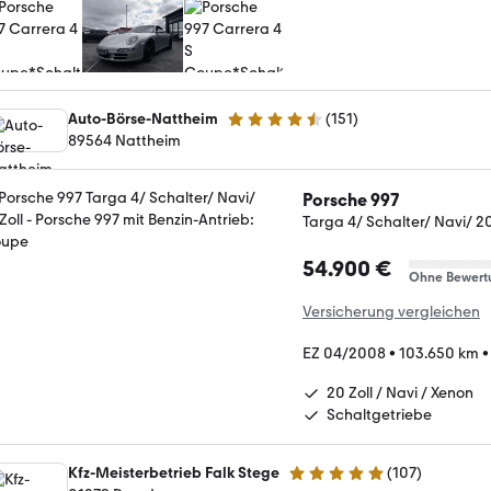
Auto-Börse-Nattheim
(
151
)
4.5 Sterne
89564 Nattheim
Porsche 997
Targa 4/ Schalter/ Navi/ 20
54.900 €
Ohne Bewert
Versicherung vergleichen
EZ 04/2008
•
103.650 km
20 Zoll / Navi / Xenon
Schaltgetriebe
Kfz-Meisterbetrieb Falk Stege
(
107
)
4.9 Sterne