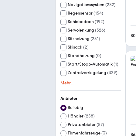
Navigationssystem
(
282
)
Regensensor
(
154
)
Schiebedach
(
192
)
Servolenkung
(
326
)
80
Sitzheizung
(
231
)
Skisack
(
2
)
Standheizung
(
0
)
Start/Stopp-Automatik
(
1
)
Zentralverriegelung
(
329
)
Mehr
...
Anbieter
Beliebig
Händler
(
258
)
Privatanbieter
(
87
)
Firmenfahrzeuge
(
3
)
86