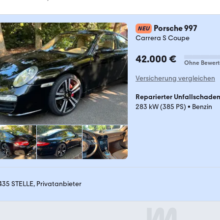
Porsche 997
NEU
Carrera S Coupe
42.000 €
Ohne Bewer
Versicherung vergleichen
Reparierter Unfallschade
283 kW (385 PS)
•
Benzin
435 STELLE, Privatanbieter