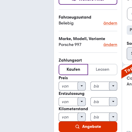
Fahrzeugzustand
Beliebig
ändern
P
Marke, Modell, Variante
So
Porsche 997
ändern
Zahlungsart
To
Kaufen
Leasen
Preis
Erstzulassung
Kilometerstand
Angebote