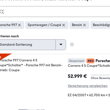
orsche 997
Sportwagen / Coupé
Benzin
Beschädigt
rtieren nach
p
Porsche
Gesponsert
NEU
Carrera 4 S Coupe*Schalt
52.999 €
Ohne Bewert
Versicherung vergleichen
EZ 04/2007
•
62.700 km
•
2