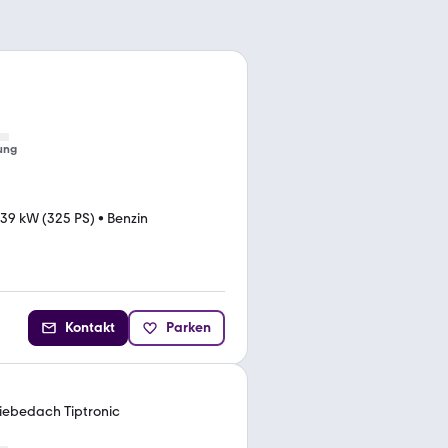
ung
39 kW (325 PS)
•
Benzin
Kontakt
Parken
iebedach Tiptronic