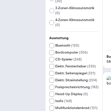
(
30
)
3-Zonen-Klimaautomatik
(
0
)
4-Zonen-Klimaautomatik
(
0
)
Ausstattung
Bluetooth
(
120
)
Bordcomputer
(
306
)
Bu
CD-Spieler
(
268
)
58
Elektr. Fensterheber
(
330
)
Elektr. Seitenspiegel
(
321
)
Elektr. Sitzeinstellung
(
224
)
Freisprecheinrichtung
(
183
)
Head-Up Display
(
0
)
Isofix
(
168
)
Multifunktionslenkrad
(
121
)