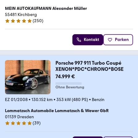
MEIN AUTOKAUFMANN Alexander Müller
55481 Kirchberg
(
250
)
5 Sterne
Kontakt
Parken
Porsche 997 911 Turbo Coupé
XENON*PDC*CHRONO*BOSE
74.999 €
Ohne Bewertung
EZ 01/2008
•
130.152 km
•
353 kW (480 PS)
•
Benzin
Lommatzsch Automobile Lommatzsch & Wewer GbR
01139 Dresden
(
39
)
5 Sterne