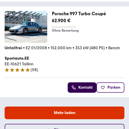
Porsche 997 Turbo Coupé
62.900 €
Ohne Bewertung
Unfallfrei
•
EZ 01/2008
•
152.000 km
•
353 kW (480 PS)
•
Benzin
Sportauto.EE
EE-10621 Tallinn
(
58
)
5 Sterne
Kontakt
Parken
Mehr laden