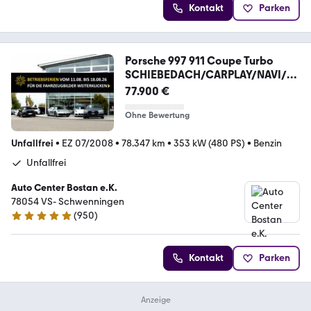
Kontakt
Parken
Porsche 997 911 Coupe Turbo
SCHIEBEDACH/CARPLAY/NAVI/D
AB
77.900 €
Ohne Bewertung
Unfallfrei
•
EZ 07/2008
•
78.347 km
•
353 kW (480 PS)
•
Benzin
Unfallfrei
Auto Center Bostan e.K.
78054 VS- Schwenningen
(
950
)
4.8 Sterne
Kontakt
Parken