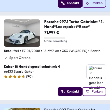
Kontakt
Parken
Porsche 997.1 Turbo Cabriolet *2.
Hand*Lederpaket*Bose*
71.997 €
Ohne Bewertung
Unfallfrei
•
EZ 01/2008
•
161.997 km
•
353 kW (480 PS)
•
Benzin
Sport Chrono
Kaiser 18 Handelsgesellschaft mbH
66133 Saarbrücken
(
90
)
4.4 Sterne
Kontakt
Parken