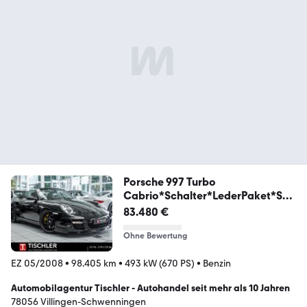
Porsche 997 Turbo
Cabrio*Schalter*LederPaket*SC
hrono*BBS
83.480 €
Ohne Bewertung
EZ 05/2008
•
98.405 km
•
493 kW (670 PS)
•
Benzin
Automobilagentur Tischler - Autohandel seit mehr als 10 Jahren
78056 Villingen-Schwenningen