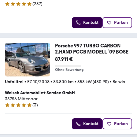
(
237
)
4.9 Sterne
Kontakt
Parken
Porsche 997 TURBO CARBON
2.HAND PCCB MODELL ´09 BOSE
87.911 €
Ohne Bewertung
Unfallfrei
•
EZ 10/2008
•
83.800 km
•
353 kW (480 PS)
•
Benzin
Welsch Automobile+ Service GmbH
35756 Mittenaar
(
3
)
5 Sterne
Kontakt
Parken