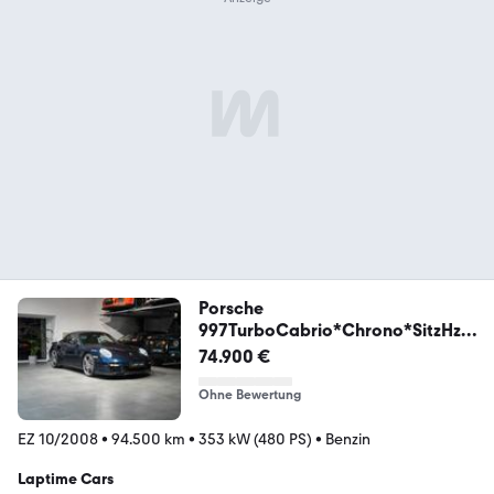
Porsche
997TurboCabrio*Chrono*SitzHz*
Camera
74.900 €
Ohne Bewertung
EZ 10/2008
•
94.500 km
•
353 kW (480 PS)
•
Benzin
Laptime Cars