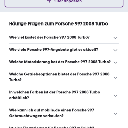
Filter anpassen
Häufige Fragen zum Porsche 997 2008 Turbo
Wie viel kostet der Porsche 997 2008 Turbo?
Ein guter Preis für einen Porsche 997 2008 Turbo liegt
Wie viele Porsche 997-Angebote gibt es aktuell?
zwischen 73.448 € und 116.248 €. (Stand: 9.8.2026)
Es gibt insgesamt 27 Porsche 997 bei mobile.de, davon 27
Welche Motorisierung hat der Porsche 997 2008 Turbo?
Gebraucht- und 0 Neuwagen. (Stand: 9.8.2026)
Der Porsche 997 2008 Turbo hat Leistungen zwischen 480
Welche Getriebeoptionen bietet der Porsche 997 2008
und 599 PS. (Stand: 9.8.2026)
Turbo?
Der Porsche 997 2008 Turbo ist mit automatischem,
In welchen Farben ist der Porsche 997 2008 Turbo
manuellem und halbautomatischem Getriebe erhältlich.
erhältlich?
(Stand: 9.8.2026)
Den Porsche 997 2008 Turbo gibt es in folgenden Farben:
Wie kann ich auf mobile.de einen Porsche 997
schwarz, grau, silber, weiß, blau, braun und gold. Die
Gebrauchtwagen verkaufen?
häufigste Farbe ist schwarz. (Stand: 9.8.2026)
Alle Informationen zum Verkauf an mobile.de-