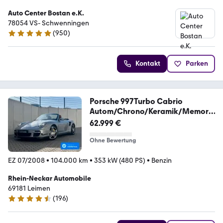
Auto Center Bostan e.K.
78054 VS- Schwenningen
(
950
)
4.8 Sterne
Kontakt
Parken
Porsche 997Turbo Cabrio
Autom/Chrono/Keramik/Memory
/Bose
62.999 €
Ohne Bewertung
EZ 07/2008
•
104.000 km
•
353 kW (480 PS)
•
Benzin
Rhein-Neckar Automobile
69181 Leimen
(
196
)
4.4 Sterne