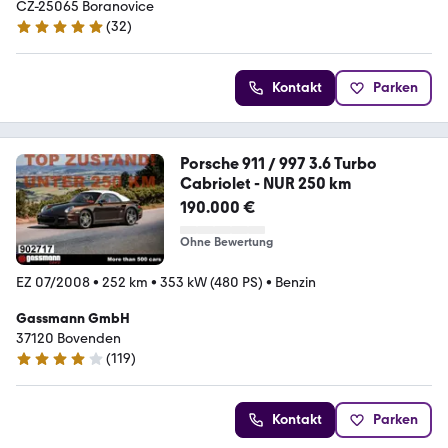
CZ-25065 Boranovice
(
32
)
5 Sterne
Kontakt
Parken
Porsche 911 / 997 3.6 Turbo
Cabriolet - NUR 250 km
190.000 €
Ohne Bewertung
EZ 07/2008
•
252 km
•
353 kW (480 PS)
•
Benzin
Gassmann GmbH
37120 Bovenden
(
119
)
3.9 Sterne
Kontakt
Parken