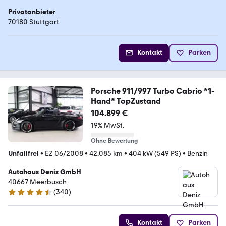
Privatanbieter
70180 Stuttgart
Kontakt
Parken
Porsche 911/997 Turbo Cabrio *1-
Hand* TopZustand
104.899 €
19% MwSt.
Ohne Bewertung
Unfallfrei
•
EZ 06/2008
•
42.085 km
•
404 kW (549 PS)
•
Benzin
Autohaus Deniz GmbH
40667 Meerbusch
(
340
)
4.5 Sterne
Kontakt
Parken