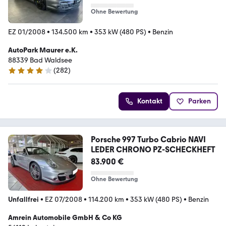
Ohne Bewertung
EZ 01/2008
•
134.500 km
•
353 kW (480 PS)
•
Benzin
AutoPark Maurer e.K.
88339 Bad Waldsee
(
282
)
4 Sterne
Kontakt
Parken
Porsche 997 Turbo Cabrio NAVI
LEDER CHRONO PZ-SCHECKHEFT
83.900 €
Ohne Bewertung
Unfallfrei
•
EZ 07/2008
•
114.200 km
•
353 kW (480 PS)
•
Benzin
Amrein Automobile GmbH & Co KG