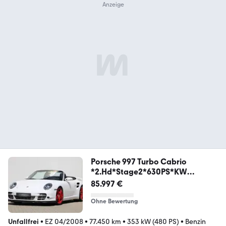
Porsche 997 Turbo Cabrio
*2.Hd*Stage2*630PS*KW
V3*BOSE*
85.997 €
Ohne Bewertung
Unfallfrei
•
EZ 04/2008
•
77.450 km
•
353 kW (480 PS)
•
Benzin