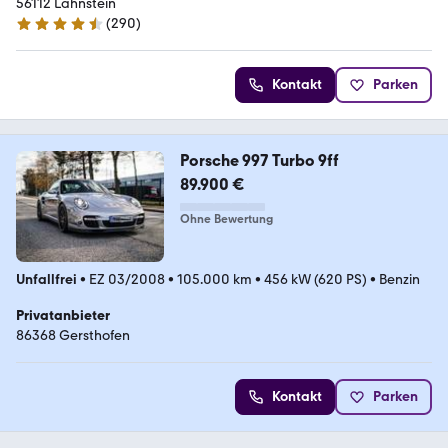
56112 Lahnstein
(
290
)
4.5 Sterne
Kontakt
Parken
Porsche 997 Turbo 9ff
89.900 €
Ohne Bewertung
Unfallfrei
•
EZ 03/2008
•
105.000 km
•
456 kW (620 PS)
•
Benzin
Privatanbieter
86368 Gersthofen
Kontakt
Parken