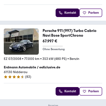
4.8 Sterne
Kontakt
Parken
Porsche 911 (997) Turbo Cabrio
Navi Bose SportChrono
67.997 €
Ohne Bewertung
EZ 07/2008
•
77.000 km
•
353 kW (480 PS)
•
Benzin
Erdmann Automobile / eeXclusive.de
61130 Nidderau
(
83
)
4.5 Sterne
Kontakt
Parken