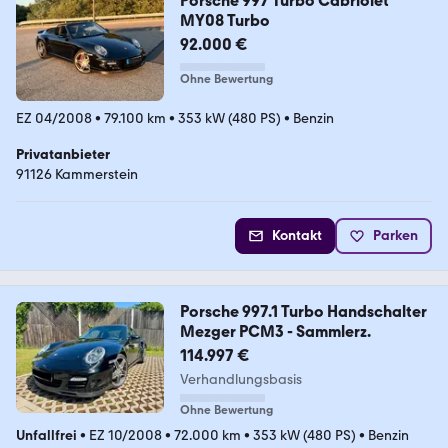
Porsche 997 Turbo Cabriolet
MY08 Turbo
92.000 €
Ohne Bewertung
EZ 04/2008
•
79.100 km
•
353 kW (480 PS)
•
Benzin
Privatanbieter
91126 Kammerstein
Kontakt
Parken
Porsche 997.1 Turbo Handschalter
Mezger PCM3 - Sammlerz.
114.997 €
Verhandlungsbasis
Ohne Bewertung
Unfallfrei
•
EZ 10/2008
•
72.000 km
•
353 kW (480 PS)
•
Benzin