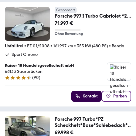
Gesponsert
Porsche 997.1 Turbo Cabriolet *2.
Hand*Lederpaket*Bose*
71.997 €
Ohne Bewertung
Unfallfrei
•
EZ 01/2008
•
161.997 km
•
353 kW (480 PS)
•
Benzin
Sport Chrono
Kaiser 18 Handelsgesellschaft mbH
66133 Saarbrücken
(
90
)
4.4 Sterne
Kontakt
Parken
Porsche 997 Turbo*PZ
Scheckheft*Bose*Schiebedach*S
port C
69.998 €