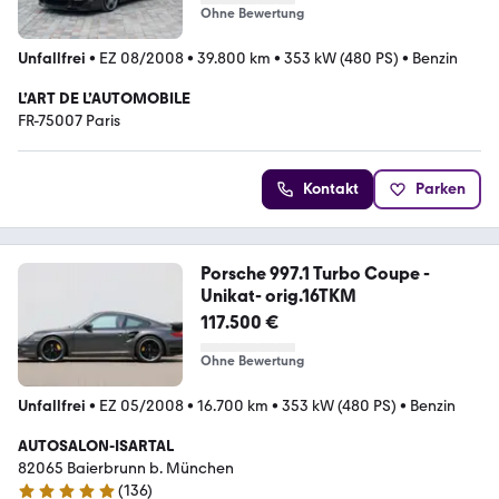
Ohne Bewertung
Unfallfrei
•
EZ 08/2008
•
39.800 km
•
353 kW (480 PS)
•
Benzin
L’ART DE L’AUTOMOBILE
FR-75007 Paris
Kontakt
Parken
Porsche 997.1 Turbo Coupe -
Unikat- orig.16TKM
117.500 €
Ohne Bewertung
Unfallfrei
•
EZ 05/2008
•
16.700 km
•
353 kW (480 PS)
•
Benzin
AUTOSALON-ISARTAL
82065 Baierbrunn b. München
(
136
)