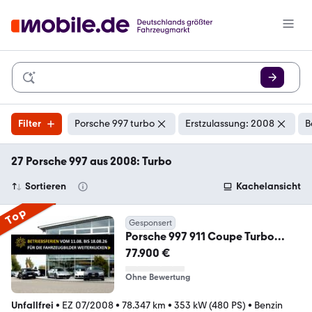
Filter
Porsche 997 turbo
Erstzulassung: 2008
B
27 Porsche 997 aus 2008: Turbo
Sortieren
Kachelansicht
Top
Gesponsert
Porsche 997 911 Coupe Turbo
SCHIEBEDACH/CARPLAY/NAVI/D
77.900 €
AB
Ohne Bewertung
Unfallfrei
•
EZ 07/2008
•
78.347 km
•
353 kW (480 PS)
•
Benzin