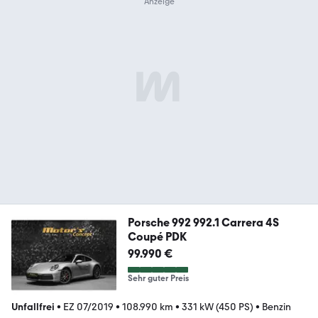
Porsche 992 992.1 Carrera 4S
Coupé PDK
99.990 €
Sehr guter Preis
Unfallfrei
•
EZ 07/2019
•
108.990 km
•
331 kW (450 PS)
•
Benzin