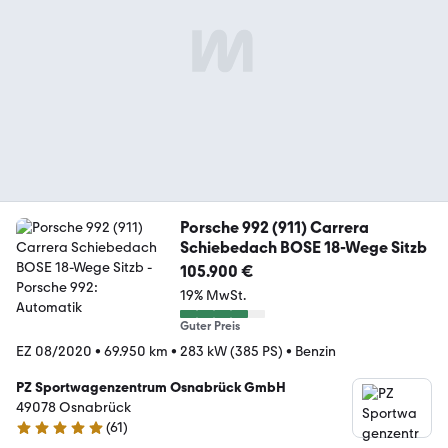
Porsche 992 (911) Carrera
Schiebedach BOSE 18-Wege Sitzb
105.900 €
19% MwSt.
Guter Preis
EZ 08/2020
•
69.950 km
•
283 kW (385 PS)
•
Benzin
PZ Sportwagenzentrum Osnabrück GmbH
49078 Osnabrück
(
61
)
5 Sterne