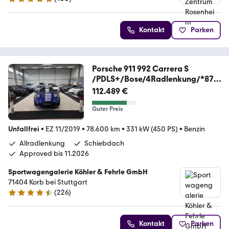
5 Sterne
Kontakt
Parken
Porsche 911 992 Carrera S
/PDLS+/Bose/4Radlenkung/*870
€
112.489 €
Guter Preis
Unfallfrei
•
EZ 11/2019
•
78.600 km
•
331 kW (450 PS)
•
Benzin
Allradlenkung
Schiebdach
Approved bis 11.2026
Sportwagengalerie Köhler & Fehrle GmbH
71404 Korb bei Stuttgart
(
226
)
4.7 Sterne
Kontakt
Parken