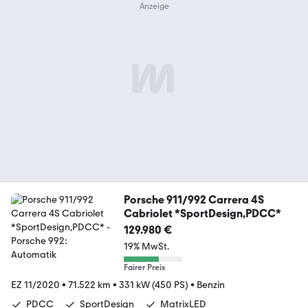
Porsche 911/992 Carrera 4S
Cabriolet *SportDesign,PDCC*
129.980 €
19% MwSt.
Fairer Preis
EZ 11/2020
•
71.522 km
•
331 kW (450 PS)
•
Benzin
PDCC
SportDesign
MatrixLED