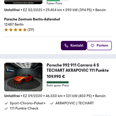
Fairer Preis
Unfallfrei
•
EZ 02/2025
•
29.454 km
•
290 kW (394 PS)
•
Benzin
Porsche Zentrum Berlin-Adlershof
12487 Berlin
(
29
)
5 Sterne
Kontakt
Parken
Porsche 992 911 Carrera 4 S
TECHART AKRAPOVIC 111 Punkte
109.990 €
Sehr guter Preis
Unfallfrei
•
EZ 09/2020
•
46.550 km
•
331 kW (450 PS)
•
Benzin
Sport-Chrono-Paket+
AKRAPOVIC | TECHART
111 Punkte Check