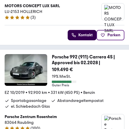
MOTORS CONCEPT LUX SARL
LU-2153 HOLLERICH
(
3
)
4.9 Sterne
Kontakt
Parken
Porsche 992 (911) Carrera 4S |
Approved bis 02.2028 |
109.490 €
19% MwSt.
Guter Preis
EZ 10/2019
•
92.900 km
•
331 kW (450 PS)
•
Benzin
Sportabgasanlage
Abstandsregeltempostat
el. Schiebedach Glas
Porsche Zentrum Rosenheim
83064 Raubling
(
100
)