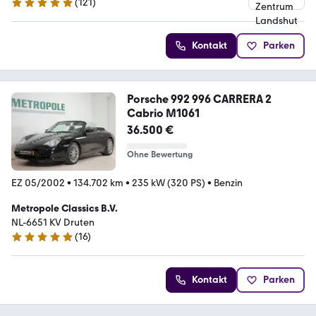
(
121
)
5 Sterne
Kontakt
Parken
Porsche 992 996 CARRERA 2
Cabrio M1061
36.500 €
Ohne Bewertung
EZ 05/2002
•
134.702 km
•
235 kW (320 PS)
•
Benzin
Metropole Classics B.V.
NL-6651 KV Druten
(
16
)
4.9 Sterne
Kontakt
Parken