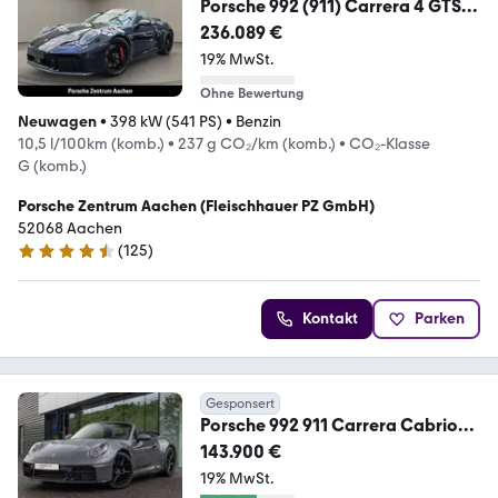
Porsche 992 (911) Carrera 4 GTS
Cabriolet Burmester LED
236.089 €
19% MwSt.
Ohne Bewertung
Neuwagen
•
398 kW (541 PS)
•
Benzin
10,5 l/100km (komb.)
•
237 g CO₂/km (komb.)
•
CO₂-Klasse
G (komb.)
Porsche Zentrum Aachen (Fleischhauer PZ GmbH)
52068 Aachen
(
125
)
4.4 Sterne
Kontakt
Parken
Gesponsert
Porsche 992 911 Carrera Cabrio
Sportabgas Surround View
143.900 €
19% MwSt.