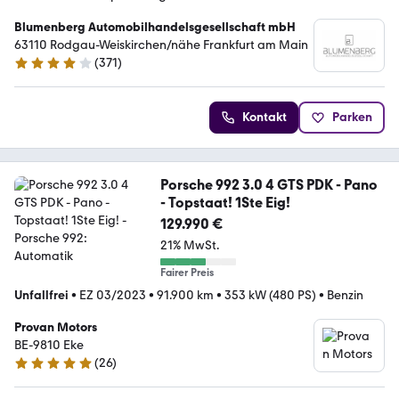
Blumenberg Automobilhandelsgesellschaft mbH
63110 Rodgau-Weiskirchen/nähe Frankfurt am Main
(
371
)
4.2 Sterne
Kontakt
Parken
Porsche 992 3.0 4 GTS PDK - Pano
- Topstaat! 1Ste Eig!
129.990 €
21% MwSt.
Fairer Preis
Unfallfrei
•
EZ 03/2023
•
91.900 km
•
353 kW (480 PS)
•
Benzin
Provan Motors
BE-9810 Eke
(
26
)
5 Sterne