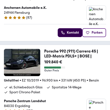
Anchersen Automobile e.K.
24944 Flensburg
(
87
)
5 Sterne
Kontakt
Parken
Porsche 992 (911) Carrera 4S |
LED-Matrix PDLS+ | BOSE |
109.840 €
Guter Preis
Unfallfrei
•
EZ 10/2019
•
96.900 km
•
331 kW (450 PS)
•
Benzin
el. Schiebedach Glas
Sportsitze 14-Wege
Sport Chrono Paket
Porsche Zentrum Landshut
84030 Ergolding