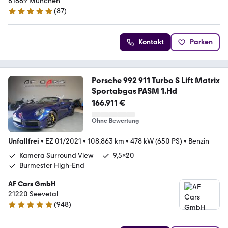
81669 München
(
87
)
5 Sterne
Kontakt
Parken
Porsche 992 911 Turbo S Lift Matrix
Sportabgas PASM 1.Hd
166.911 €
Ohne Bewertung
Unfallfrei
•
EZ 01/2021
•
108.863 km
•
478 kW (650 PS)
•
Benzin
Kamera Surround View
9,5x20
Burmester High-End
AF Cars GmbH
21220 Seevetal
(
948
)
4.9 Sterne