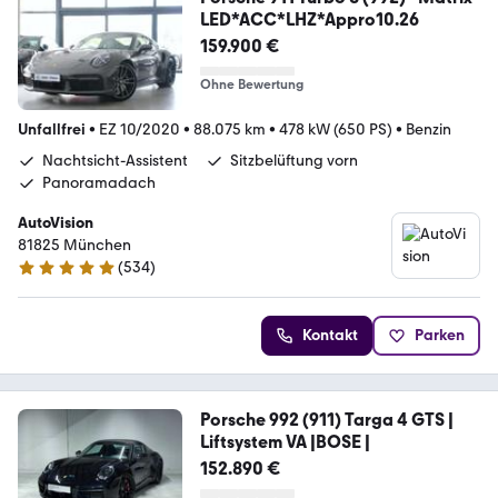
LED*ACC*LHZ*Appro10.26
159.900 €
Ohne Bewertung
Unfallfrei
•
EZ 10/2020
•
88.075 km
•
478 kW (650 PS)
•
Benzin
Nachtsicht-Assistent
Sitzbelüftung vorn
Panoramadach
AutoVision
81825 München
(
534
)
4.9 Sterne
Kontakt
Parken
Porsche 992 (911) Targa 4 GTS |
Liftsystem VA |BOSE |
152.890 €