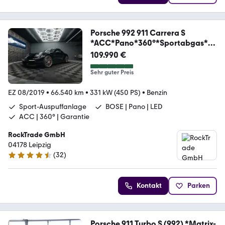
Porsche 992 911 Carrera S
*ACC*Pano*360°*Sportabgas*LE
D*
109.990 €
Sehr guter Preis
EZ 08/2019
•
66.540 km
•
331 kW (450 PS)
•
Benzin
Sport-Auspuffanlage
BOSE | Pano | LED
ACC | 360° | Garantie
RockTrade GmbH
04178 Leipzig
(
32
)
4.7 Sterne
Kontakt
Parken
Porsche 911 Turbo S (992) *Matrix-