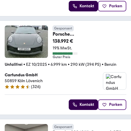
Kontakt
Parken
Gesponsert
Porsche
992,schw/schw,abgas,bose,21",gl
138.992 €
asd,14 wege,sofor
19% MwSt.
Guter Preis
Unfallfrei
•
EZ 10/2025
•
6.999 km
•
290 kW (394 PS)
•
Benzin
Carfundus GmbH
50859 Köln Lövenich
(
326
)
4.6 Sterne
Kontakt
Parken
Gesponsert