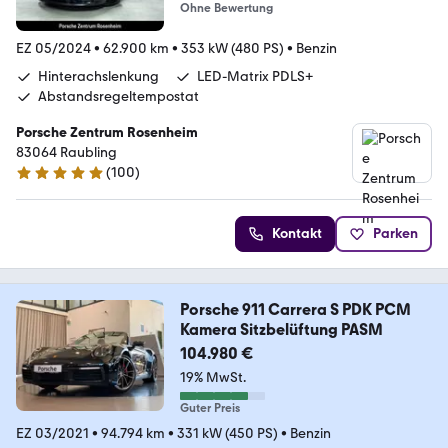
Ohne Bewertung
EZ 05/2024
•
62.900 km
•
353 kW (480 PS)
•
Benzin
Hinterachslenkung
LED-Matrix PDLS+
Abstandsregeltempostat
Porsche Zentrum Rosenheim
83064 Raubling
(
100
)
5 Sterne
Kontakt
Parken
Porsche 911 Carrera S PDK PCM
Kamera Sitzbelüftung PASM
104.980 €
19% MwSt.
Guter Preis
EZ 03/2021
•
94.794 km
•
331 kW (450 PS)
•
Benzin