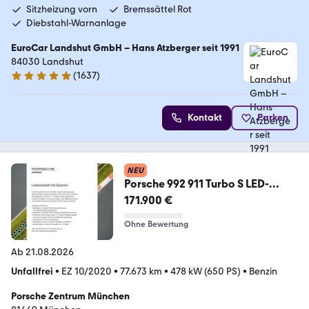
Sitzheizung vorn
Bremssättel Rot
Diebstahl-Warnanlage
EuroCar Landshut GmbH – Hans Atzberger seit 1991
84030 Landshut
(
1637
)
4.9 Sterne
Kontakt
Parken
NEU
Porsche 992 911 Turbo S LED-
Matrix Surround-View BOSE
171.900 €
Ohne Bewertung
Ab 21.08.2026
Unfallfrei
•
EZ 10/2020
•
77.673 km
•
478 kW (650 PS)
•
Benzin
Porsche Zentrum München