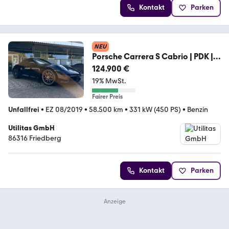
Kontakt
Parken
NEU
Porsche Carrera S Cabrio | PDK |
BOSE | Sportabgas
124.900 €
19% MwSt.
Fairer Preis
Unfallfrei
•
EZ 08/2019
•
58.500 km
•
331 kW (450 PS)
•
Benzin
Utilitas GmbH
86316 Friedberg
Kontakt
Parken