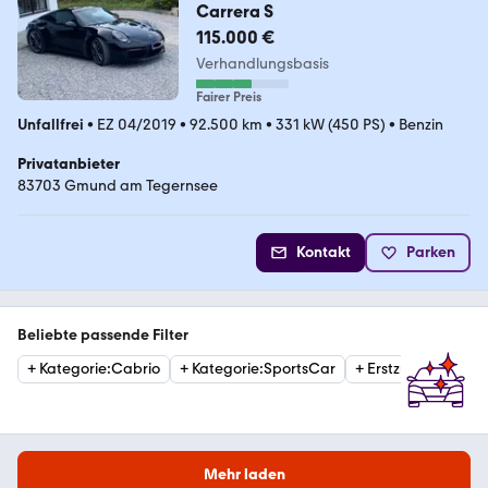
Carrera S
115.000 €
Verhandlungsbasis
Fairer Preis
Unfallfrei
•
EZ 04/2019
•
92.500 km
•
331 kW (450 PS)
•
Benzin
Privatanbieter
83703 Gmund am Tegernsee
Kontakt
Parken
Beliebte passende Filter
+
Kategorie
:
Cabrio
+
Kategorie
:
SportsCar
+
Erstzulassung
:
20
Mehr laden