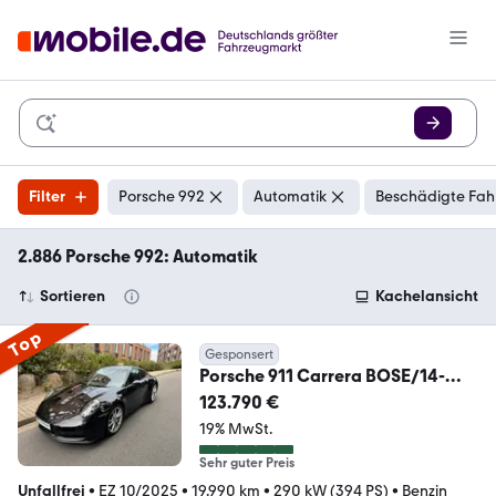
Filter
Porsche 992
Automatik
Beschädigte Fah
2.886 Porsche 992: Automatik
Sortieren
Kachelansicht
Top
Gesponsert
Porsche 911 Carrera BOSE/14-
WEGE/SPORTABGAS/PDLS+/360
123.790 €
19% MwSt.
Sehr guter Preis
Unfallfrei
•
EZ 10/2025
•
19.990 km
•
290 kW (394 PS)
•
Benzin