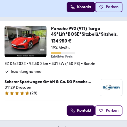
Kontakt
Parken
Porsche 992 (911) Targa
4S*Lift*BOSE*Sitzbelü.*Sitzheiz.
134.950 €
19% MwSt.
Erhöhter Preis
EZ 06/2022
•
92.500 km
•
331 kW (450 PS)
•
Benzin
Inzahlungnahme
Scherer Sportwagen GmbH & Co. KG Porsche
Zentrum Dresden
01129 Dresden
(
28
)
4.8 Sterne
Kontakt
Parken