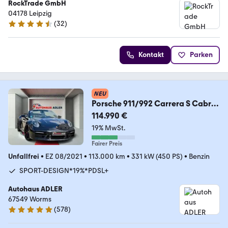
RockTrade GmbH
04178 Leipzig
(
32
)
4.7 Sterne
Kontakt
Parken
NEU
Porsche 911/992 Carrera S Cabrio
SP.DESIGN*CHRONO*MATRIX
114.990 €
19% MwSt.
Fairer Preis
Unfallfrei
•
EZ 08/2021
•
113.000 km
•
331 kW (450 PS)
•
Benzin
SPORT-DESIGN*19%*PDSL+
Autohaus ADLER
67549 Worms
(
578
)
4.9 Sterne