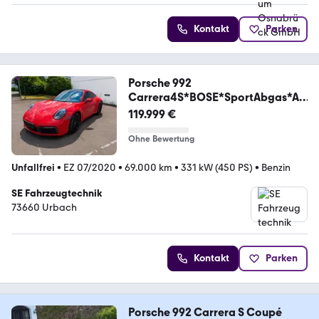
Kontakt
Parken
Porsche 992
Carrera4S*BOSE*SportAbgas*AC
C*Chrono*
119.999 €
Ohne Bewertung
Unfallfrei
•
EZ 07/2020
•
69.000 km
•
331 kW (450 PS)
•
Benzin
SE Fahrzeugtechnik
73660 Urbach
Kontakt
Parken
Porsche 992 Carrera S Coupé