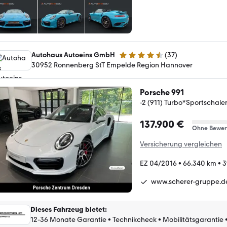
Autohaus Autoeins GmbH
(
37
)
4.7 Sterne
30952 Ronnenberg StT Empelde Region Hannover
Porsche 991
-2 (911) Turbo*Sportschal
137.900 €
Ohne Bewer
Versicherung vergleichen
EZ 04/2016
•
66.340 km
•
3
www.scherer-gruppe.d
Dieses Fahrzeug bietet
:
12-36 Monate Garantie
•
Technikcheck
•
Mobilitätsgarantie