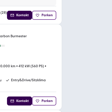
(
28
)
Kontakt
Parken
arbon Burmester
00.000 km
•
412 kW (560 PS)
•
u
Entry&Drive/Sitzklima
Kontakt
Parken