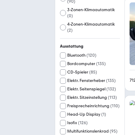
(
90
)
3-Zonen-Klimaautomatik
(
0
)
4-Zonen-Klimaautomatik
(
2
)
Ausstattung
Bluetooth
(
120
)
Bordcomputer
(
135
)
CD-Spieler
(
85
)
71
Elektr. Fensterheber
(
135
)
Elektr. Seitenspiegel
(
132
)
Elektr. Sitzeinstellung
(
113
)
Freisprecheinrichtung
(
110
)
Head-Up Display
(
1
)
Isofix
(
126
)
Multifunktionslenkrad
(
95
)