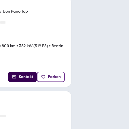
arbon Pano Top
0.800 km
•
382 kW (519 PS)
•
Benzin
Kontakt
Parken