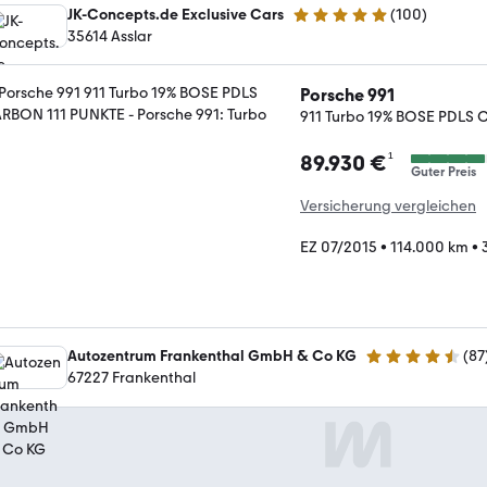
JK-Concepts.de Exclusive Cars
(
100
)
4.9 Sterne
35614 Asslar
Porsche 991
911 Turbo 19% BOSE PDLS
¹
89.930 €
Guter Preis
Versicherung vergleichen
EZ 07/2015
•
114.000 km
•
Autozentrum Frankenthal GmbH & Co KG
(
87
4.5 Sterne
67227 Frankenthal