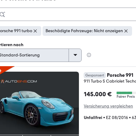
orsche 991 turbo
Beschädigte Fahrzeuge: Nicht anzeigen
rtieren nach
p
Porsche 991
Gesponsert
911 Turbo S Cabriolet Tec
145.000 €
Fairer Preis
Versicherung vergleichen
Unfallfrei
•
EZ 08/2016
•
6