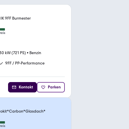
K 9FF Burmester
reis
30 kW (721 PS)
•
Benzin
9FF / PP-Performance
Kontakt
Parken
erokit*Carbon*Glasdach*
reis