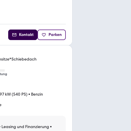
Kontakt
Parken
ensitze*Schiebedach
tung
97 kW (540 PS)
•
Benzin
e
•
Leasing und Finanzierung
•