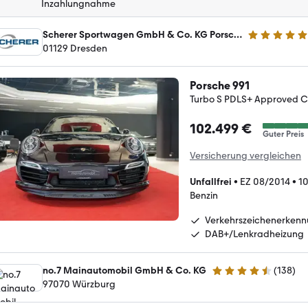
Inzahlungnahme
Scherer Sportwagen GmbH & Co. KG Porsche Zentrum Dresden
4.8 Sterne
01129 Dresden
Porsche 991
Turbo S PDLS+ Approved C
102.499 €
Guter Preis
Versicherung vergleichen
Unfallfrei
•
EZ 08/2014
•
1
Benzin
Verkehrszeichenerkenn
DAB+/Lenkradheizung
no.7 Mainautomobil GmbH & Co. KG
(
138
)
4.6 Sterne
97070 Würzburg