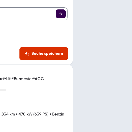
Suche speichern
hart*Lift*Burmester*ACC
3.834 km
•
470 kW (639 PS)
•
Benzin