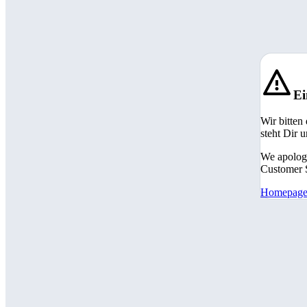
Ei
Wir bitten
steht Dir 
We apologi
Customer S
Homepag