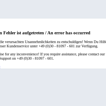
n Fehler ist aufgetreten / An error has occurred
 die verursachten Unannehmlichkeiten zu entschuldigen! Wenn Du Hilfe
unser Kundenservice unter +49 (0)30 - 81097 - 601 zur Verfügung.
se for any inconvenience! If you require assistance, please contact our
upport on +49 (0)30 - 81097 - 601.
e