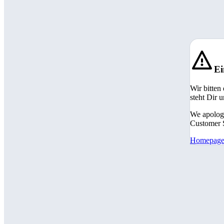
Ei
Wir bitten
steht Dir 
We apologi
Customer S
Homepag