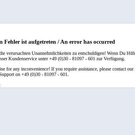
n Fehler ist aufgetreten / An error has occurred
 die verursachten Unannehmlichkeiten zu entschuldigen! Wenn Du Hilfe
unser Kundenservice unter +49 (0)30 - 81097 - 601 zur Verfügung.
se for any inconvenience! If you require assistance, please contact our
upport on +49 (0)30 - 81097 - 601.
e