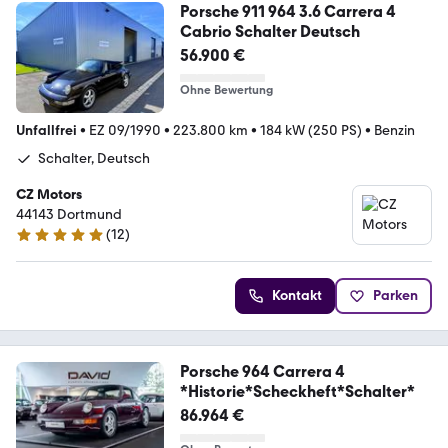
Porsche 911 964 3.6 Carrera 4
Cabrio Schalter Deutsch
56.900 €
Ohne Bewertung
Unfallfrei
•
EZ 09/1990
•
223.800 km
•
184 kW (250 PS)
•
Benzin
Schalter, Deutsch
CZ Motors
44143 Dortmund
(
12
)
5 Sterne
Kontakt
Parken
Porsche 964 Carrera 4
*Historie*Scheckheft*Schalter*
86.964 €