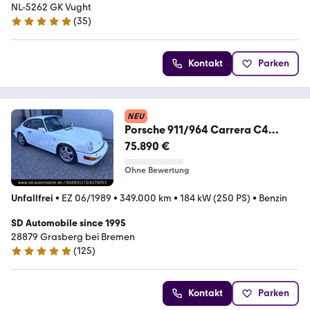
NL-5262 GK Vught
(
35
)
5 Sterne
Kontakt
Parken
NEU
Porsche 911/964 Carrera C4
Coupe -2.HAND-SCHECKHEFT-
75.890 €
Ohne Bewertung
Unfallfrei
•
EZ 06/1989
•
349.000 km
•
184 kW (250 PS)
•
Benzin
SD Automobile since 1995
28879 Grasberg bei Bremen
(
125
)
4.9 Sterne
Kontakt
Parken