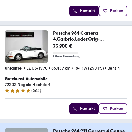
Kontakt
Parken
Porsche 964 Carrera
4,Carbrio,Leder,Orig-
Lack,Schalter
73.900 €
Ohne Bewertung
Unfallfrei
•
EZ 05/1990
•
86.459 km
•
184 kW (250 PS)
•
Benzin
Gutekunst-Automobile
72202 Nagold Hochdorf
(
565
)
5 Sterne
Kontakt
Parken
Porsche 964 911 Carrera 4 Coupe