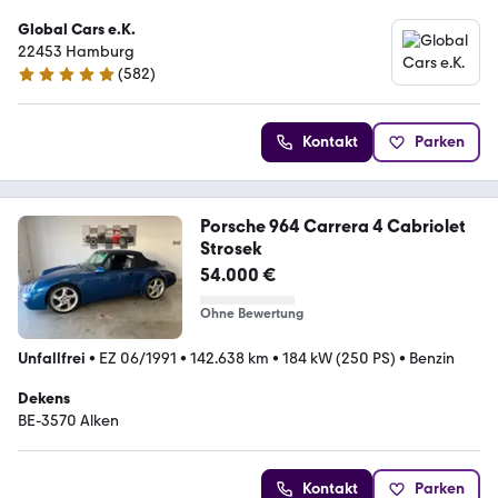
Global Cars e.K.
22453 Hamburg
(
582
)
4.9 Sterne
Kontakt
Parken
Porsche 964 Carrera 4 Cabriolet
Strosek
54.000 €
Ohne Bewertung
Unfallfrei
•
EZ 06/1991
•
142.638 km
•
184 kW (250 PS)
•
Benzin
Dekens
BE-3570 Alken
Kontakt
Parken