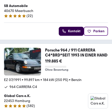
SB Automobile
40670 Meerbusch
(
22
)
5 Sterne
Kontakt
Parken
Porsche 964 / 911 CARRERA
C4*BRD*SEIT 1993 IN EINER HAND
119.885 €
Ohne Bewertung
EZ 07/1991
•
99.897 km
•
184 kW (250 PS)
•
Benzin
964 CARRERA C4
Global Cars e.K.
22453 Hamburg
(
582
)
4.9 Sterne