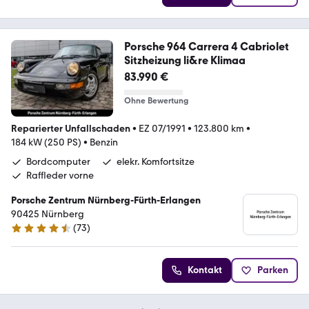
Porsche 964 Carrera 4 Cabriolet
Sitzheizung li&re Klimaa
83.990 €
Ohne Bewertung
Reparierter Unfallschaden
•
EZ 07/1991
•
123.800 km
•
184 kW (250 PS)
•
Benzin
Bordcomputer
elekr. Komfortsitze
Raffleder vorne
Porsche Zentrum Nürnberg-Fürth-Erlangen
90425 Nürnberg
(
73
)
4.3 Sterne
Kontakt
Parken