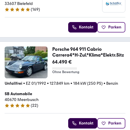
33607 Bielefeld
(
169
)
4.9 Sterne
Kontakt
Parken
Porsche 964 911 Cabrio
Carrera4*H-Zul.*Klima*Elektr.Sitz
64.490 €
Ohne Bewertung
Unfallfrei
•
EZ 01/1992
•
127.849 km
•
184 kW (250 PS)
•
Benzin
SB Automobile
40670 Meerbusch
(
22
)
5 Sterne
Kontakt
Parken