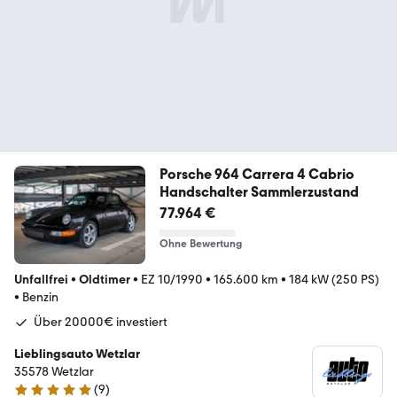
Porsche 964 Carrera 4 Cabrio
Handschalter Sammlerzustand
77.964 €
Ohne Bewertung
Unfallfrei
•
Oldtimer
•
EZ 10/1990
•
165.600 km
•
184 kW (250 PS)
•
Benzin
Über 20000€ investiert
Lieblingsauto Wetzlar
35578 Wetzlar
(
9
)
5 Sterne