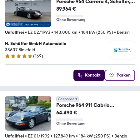
Porsche 964 Carrera 4, Schalter,
Deutsche Erstauslief...
89.964 €
Ohne Bewertung
Unfallfrei
•
EZ 02/1993
•
140.000 km
•
184 kW (250 PS)
•
Benzin
H. Schäffer GmbH Automobile
33607 Bielefeld
(
169
)
4.9 Sterne
Kontakt
Parken
Gesponsert
Porsche 964 911 Cabrio
Carrera4*H-Zul.*Klima*Elektr.Sitz
64.490 €
Ohne Bewertung
Unfallfrei
•
EZ 01/1992
•
127.849 km
•
184 kW (250 PS)
•
Benzin