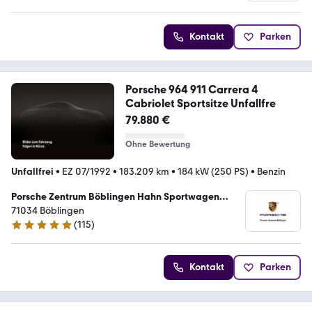
Kontakt
Parken
Porsche 964 911 Carrera 4
Cabriolet Sportsitze Unfallfre
79.880 €
Ohne Bewertung
Unfallfrei
•
EZ 07/1992
•
183.209 km
•
184 kW (250 PS)
•
Benzin
Porsche Zentrum Böblingen Hahn Sportwagen
Böblingen GmbH
71034 Böblingen
(
115
)
4.8 Sterne
Kontakt
Parken