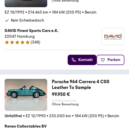
Ohne Bewertung
EZ 10/1992
•
214.465 km
•
184 kW (250 PS)
•
Benzin
Kein Schiebedach
DAVID Finest Sports Cars e.K.
22047 Hamburg
(
348
)
4.9 Sterne
Kontakt
Parken
Porsche 964 Carrera 4 C00
Leather To Sample
99.950 €
Ohne Bewertung
Unfallfrei
•
EZ 12/1990
•
235.000 km
•
184 kW (250 PS)
•
Benzin
Renes Collectables BV