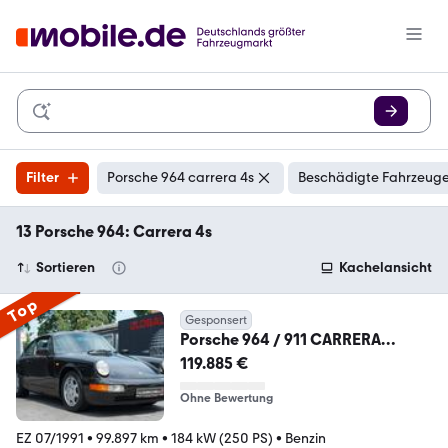
Filter
Porsche 964 carrera 4s
Beschädigte Fahrzeuge
13 Porsche 964: Carrera 4s
Sortieren
Kachelansicht
Top
Gesponsert
Porsche 964 / 911 CARRERA
C4*BRD*SEIT 1993 IN EINER HAND
119.885 €
Ohne Bewertung
EZ 07/1991
•
99.897 km
•
184 kW (250 PS)
•
Benzin