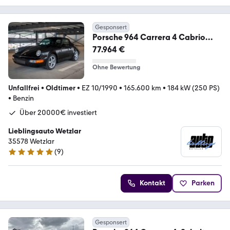
Gesponsert
Porsche 964 Carrera 4 Cabrio
Handschalter Sammlerzustand
77.964 €
Ohne Bewertung
Unfallfrei
•
Oldtimer
•
EZ 10/1990
•
165.600 km
•
184 kW (250 PS)
•
Benzin
Über 20000€ investiert
Lieblingsauto Wetzlar
35578 Wetzlar
(
9
)
5 Sterne
Kontakt
Parken
Gesponsert