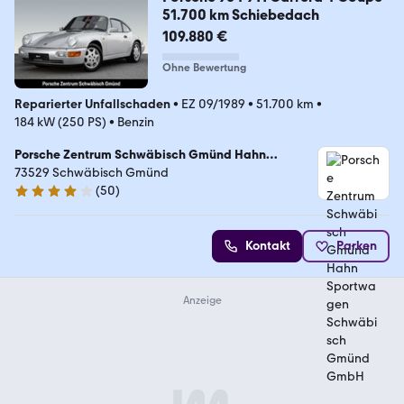
51.700 km Schiebedach
109.880 €
Ohne Bewertung
Reparierter Unfallschaden
•
EZ 09/1989
•
51.700 km
•
184 kW (250 PS)
•
Benzin
Porsche Zentrum Schwäbisch Gmünd Hahn
Sportwagen Schwäbisch Gmünd GmbH
73529 Schwäbisch Gmünd
(
50
)
4.1 Sterne
Kontakt
Parken