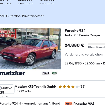
330 Gütersloh, Privatanbieter
Porsche 924
Turbo 2.0 Benzin Coupe
24.880 €
Ohne Bewer
Versicherung vergleichen
EZ 06/1980
•
52.555 km
•
1
Matzker KFZ-Technik GmbH
(
85
)
4.2 Sterne
50739 Köln
Porsche 924
NEU