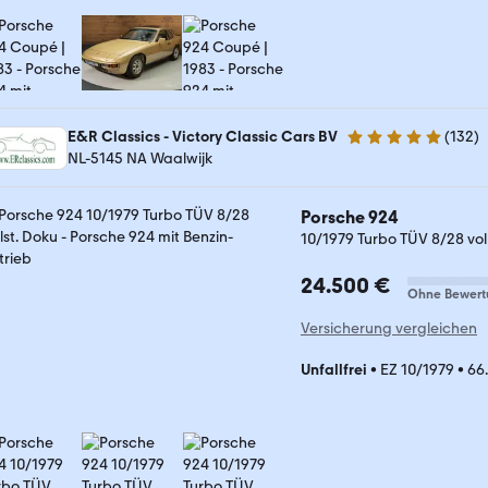
E&R Classics - Victory Classic Cars BV
(
132
)
5 Sterne
NL-5145 NA Waalwijk
Porsche 924
10/1979 Turbo TÜV 8/28 vol
24.500 €
Ohne Bewert
Versicherung vergleichen
Unfallfrei
•
EZ 10/1979
•
66