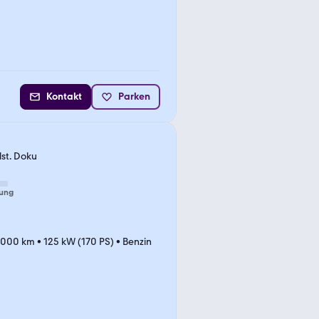
Kontakt
Parken
lst. Doku
ung
.000 km
•
125 kW (170 PS)
•
Benzin