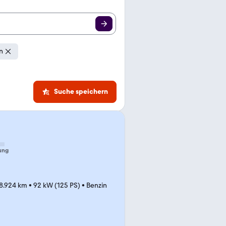
n
Suche speichern
ung
8.924 km
•
92 kW (125 PS)
•
Benzin