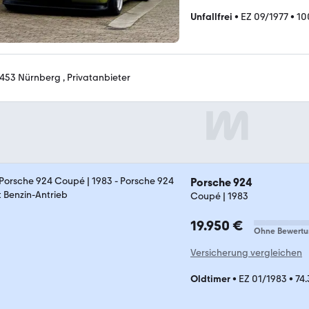
Unfallfrei
•
EZ 09/1977
•
10
453 Nürnberg , Privatanbieter
Porsche 924
Coupé | 1983
19.950 €
Ohne Bewertu
Versicherung vergleichen
Oldtimer
•
EZ 01/1983
•
74