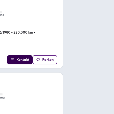
ung
2/1980
•
220.000 km
•
Kontakt
Parken
ung