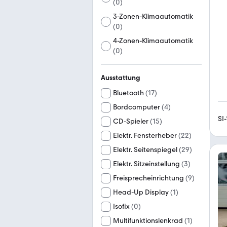
(
0
)
3-Zonen-Klimaautomatik
(
0
)
4-Zonen-Klimaautomatik
(
0
)
Ausstattung
Bluetooth
(
17
)
Bordcomputer
(
4
)
SI
CD-Spieler
(
15
)
Elektr. Fensterheber
(
22
)
Elektr. Seitenspiegel
(
29
)
Elektr. Sitzeinstellung
(
3
)
Freisprecheinrichtung
(
9
)
Head-Up Display
(
1
)
Isofix
(
0
)
Multifunktionslenkrad
(
1
)