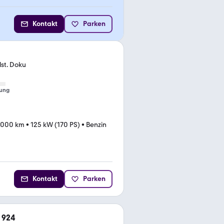
Kontakt
Parken
lst. Doku
ung
.000 km
•
125 kW (170 PS)
•
Benzin
Kontakt
Parken
 924