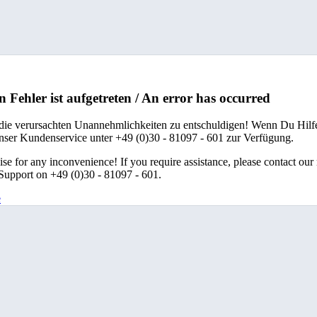
n Fehler ist aufgetreten / An error has occurred
 die verursachten Unannehmlichkeiten zu entschuldigen! Wenn Du Hilfe
unser Kundenservice unter +49 (0)30 - 81097 - 601 zur Verfügung.
se for any inconvenience! If you require assistance, please contact our
upport on +49 (0)30 - 81097 - 601.
e