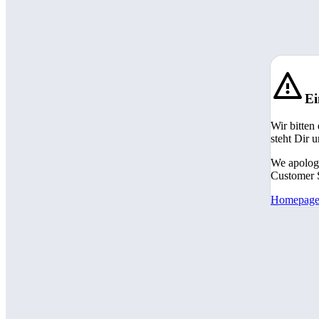
Ei
Wir bitten
steht Dir 
We apologi
Customer S
Homepag