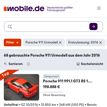
Filter
Porsche 911 Urmodell
Erstzulassung: 2016
68 gebrauchte Porsche 911 Urmodell aus dem Jahr 2016
Sortieren
Kachelansicht
Top
Gesponsert
Porsche 911 991.1 GT3 RS 1.
HAND/LIFT/SPORT-CHRONO-P
198.888 €
Ohne Bewertung
Unfallfrei
•
EZ 10/2016
•
12.850 km
•
368 kW (500 PS)
•
Benzin