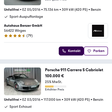
Unfallfrei
•
EZ 05/2016
•
75.136 km
•
309 kW (420 PS)
•
Benzin
Sport-Auspuffanlage
Autohaus Benzer GmbH
56422 Wirges
(
79
)
4.6 Sterne
Kontakt
Parken
Porsche 911 Carrera S Cabriolet
100.000 €
25% MwSt.
Erhöhter Preis
Unfallfrei
•
EZ 03/2016
•
117.000 km
•
309 kW (420 PS)
•
Benzin
Sport Exhaust