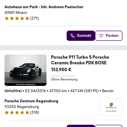
Autohaus am Park - Inh. Andreas Puelacher
47441 Moers
(
271
)
5 Sterne
Kontakt
Parken
Porsche 911 Turbo S Porsche
Ceramic Breake PDK BOSE
152.900 €
Ohne Bewertung
Unfallfrei
•
EZ 04/2016
•
47.100 km
•
427 kW (581 PS)
•
Benzin
Porsche Zentrum Regensburg
93055 Regensburg
(
318
)
4.9 Sterne