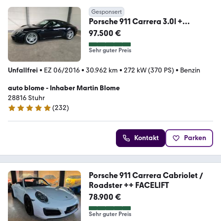
Gesponsert
Porsche 911 Carrera 3.0l +
scheckheft + 1.Hand
97.500 €
Sehr guter Preis
Unfallfrei
•
EZ 06/2016
•
30.962 km
•
272 kW (370 PS)
•
Benzin
auto blome - Inhaber Martin Blome
28816 Stuhr
(
232
)
5 Sterne
Kontakt
Parken
Porsche 911 Carrera Cabriolet /
Roadster ++ FACELIFT
78.900 €
Sehr guter Preis