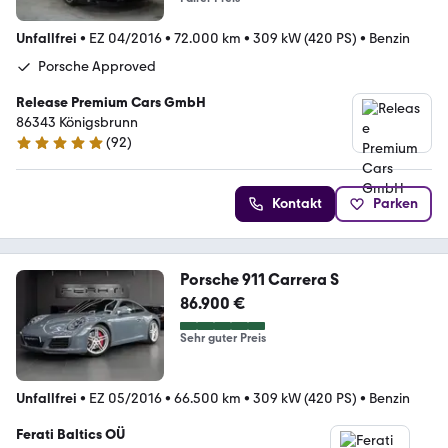
Unfallfrei
•
EZ 04/2016
•
72.000 km
•
309 kW (420 PS)
•
Benzin
Porsche Approved
Release Premium Cars GmbH
86343 Königsbrunn
(
92
)
5 Sterne
Kontakt
Parken
Porsche 911 Carrera S
86.900 €
Sehr guter Preis
Unfallfrei
•
EZ 05/2016
•
66.500 km
•
309 kW (420 PS)
•
Benzin
Ferati Baltics OÜ