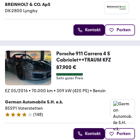
BREINHOLT & CO. ApS
DK-2800 Lyngby
Kontakt
Parken
Porsche 911 Carrera 4 S
Cabriolet++TRAUM KFZ
87.900 €
Sehr guter Preis
EZ 05/2016
•
70.000 km
•
309 kW (420 PS)
•
Benzin
German Automobile S.H. e.k.
85591 Vaterstetten
(
148
)
4.2 Sterne
Kontakt
Parken