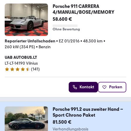
Porsche 911 CARRERA
4/MANUAL/BOSE/MEMORY
58.600 €
Ohne Bewertung
Reparierter Unfallschaden
•
EZ 01/2016
•
48.300 km
•
260 kW (354 PS)
•
Benzin
UAB AUTOBUS.LT
LT-LT-14190 Vilnius
(
141
)
4.6 Sterne
Kontakt
Parken
Porsche 991.2 aus zweiter Hand ~
Sport Chrono Paket
81.500 €
Verhandlungsbasis