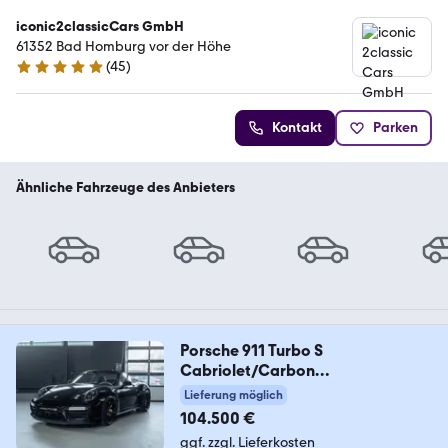
iconic2classicCars GmbH
61352 Bad Homburg vor der Höhe
(
45
)
5 Sterne
Kontakt
Parken
Ähnliche Fahrzeuge des Anbieters
Porsche 911 Turbo S
Cabriolet/Carbon
Brakes/BOSE/AeroKit
Lieferung möglich
104.500 €
ggf. zzgl. Lieferkosten