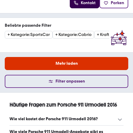
Kontakt
Parken
Beliebte passende Filter
+
Kategorie
:
SportsCar
+
Kategorie
:
Cabrio
+
Kraftstoffart
:
Benz
Mehr laden
Filter anpassen
Häufige Fragen zum Porsche 911 Urmodell 2016
Wie viel kostet der Porsche 911 Urmodell 2016?
Ein guter Preis für einen Porsche 911 Urmodell 2016 liegt
Wie viele Porsche 911 Urmodell-Angebote gibt es