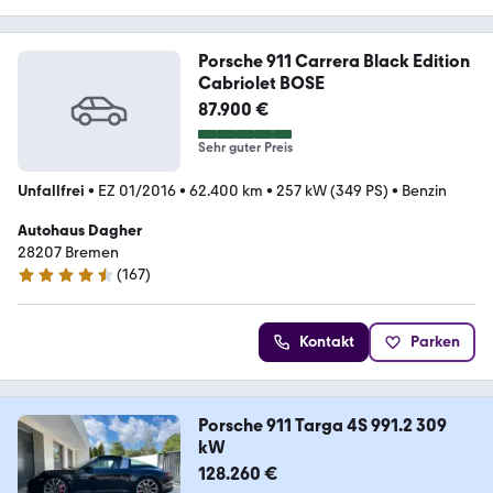
Porsche 911 Carrera Black Edition
Cabriolet BOSE
87.900 €
Sehr guter Preis
Unfallfrei
•
EZ 01/2016
•
62.400 km
•
257 kW (349 PS)
•
Benzin
Autohaus Dagher
28207 Bremen
(
167
)
4.7 Sterne
Kontakt
Parken
Porsche 911 Targa 4S 991.2 309
kW
128.260 €