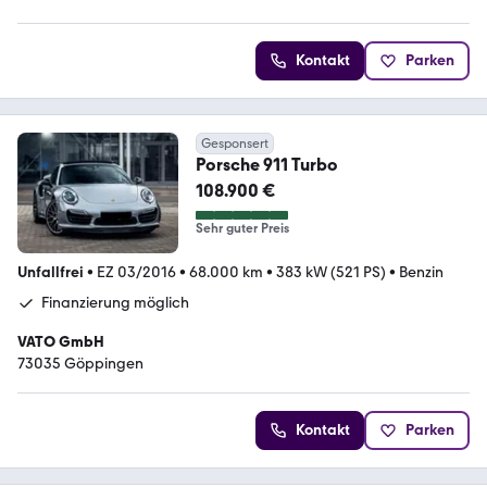
Kontakt
Parken
Gesponsert
Porsche 911 Turbo
108.900 €
Sehr guter Preis
Unfallfrei
•
EZ 03/2016
•
68.000 km
•
383 kW (521 PS)
•
Benzin
Finanzierung möglich
VATO GmbH
73035 Göppingen
Kontakt
Parken