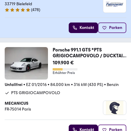
33719 Bielefeld
(
478
)
4.8 Sterne
Kontakt
Parken
Porsche 991.1 GTS *PTS
GRIGIOCAMPOVOLO / DUCKTAIL
/ PPF*
109.900 €
Erhöhter Preis
Unfallfrei
•
EZ 01/2016
•
84.000 km
•
316 kW (430 PS)
•
Benzin
PTS GRIGIOCAMPOVOLO
MECANICUS
FR-75014 Paris
Kontakt
Parken