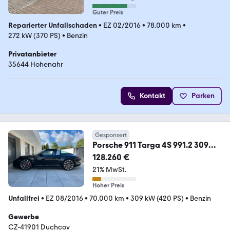
Guter Preis
Reparierter Unfallschaden
•
EZ 02/2016
•
78.000 km
•
272 kW (370 PS)
•
Benzin
Privatanbieter
35644 Hohenahr
Kontakt
Parken
Gesponsert
Porsche 911 Targa 4S 991.2 309
kW
128.260 €
21% MwSt.
Hoher Preis
Unfallfrei
•
EZ 08/2016
•
70.000 km
•
309 kW (420 PS)
•
Benzin
Gewerbe
CZ-41901 Duchcov