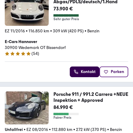
Abgas/PDLS/deutsch/1.Hand
73.900 €
Sehr guter Preis
EZ 11/2016
•
116.850 km
•
309 kW (420 PS)
•
Benzin
E-Cars Hannover
30900 Wedemark OT Bissendorf
(
54
)
4.8 Sterne
Kontakt
Parken
Porsche 911 / 991.2 Carrera +NEUE
Inspektion + Approved
84.990 €
Fairer Preis
Unfallfrei
•
EZ 08/2016
•
112.880 km
•
272 kW (370 PS)
•
Benzin