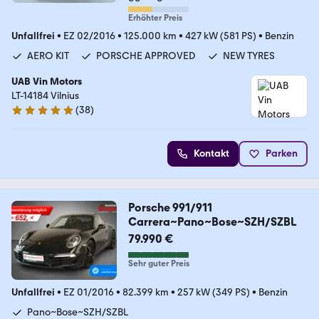
Erhöhter Preis
Unfallfrei
•
EZ 02/2016
•
125.000 km
•
427 kW (581 PS)
•
Benzin
AERO KIT
PORSCHE APPROVED
NEW TYRES
UAB Vin Motors
LT-14184 Vilnius
(
38
)
4.8 Sterne
Kontakt
Parken
Porsche 991/911
Carrera~Pano~Bose~SZH/SZBL
79.990 €
Sehr guter Preis
Unfallfrei
•
EZ 01/2016
•
82.399 km
•
257 kW (349 PS)
•
Benzin
Pano~Bose~SZH/SZBL