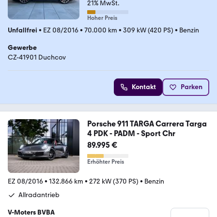
21% MwSt.
Hoher Preis
Unfallfrei
•
EZ 08/2016
•
70.000 km
•
309 kW (420 PS)
•
Benzin
Gewerbe
CZ-41901 Duchcov
Kontakt
Parken
Porsche 911 TARGA Carrera Targa
4 PDK - PADM - Sport Chr
89.995 €
Erhöhter Preis
EZ 08/2016
•
132.866 km
•
272 kW (370 PS)
•
Benzin
Allradantrieb
V-Moters BVBA