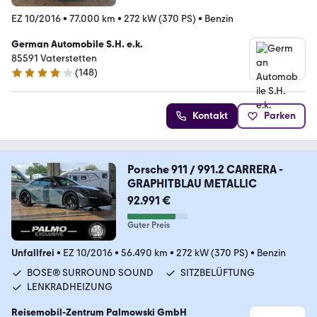
EZ 10/2016
•
77.000 km
•
272 kW (370 PS)
•
Benzin
German Automobile S.H. e.k.
85591 Vaterstetten
(
148
)
4.2 Sterne
Kontakt
Parken
Porsche 911 / 991.2 CARRERA -
GRAPHITBLAU METALLIC
92.991 €
Guter Preis
Unfallfrei
•
EZ 10/2016
•
56.490 km
•
272 kW (370 PS)
•
Benzin
BOSE® SURROUND SOUND
SITZBELÜFTUNG
LENKRADHEIZUNG
Reisemobil-Zentrum Palmowski GmbH