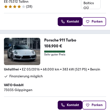
EE-75312 Tallinn
(
28
)
4 Sterne
Kontakt
Parken
Porsche 911 Turbo
108.900 €
Sehr guter Preis
Unfallfrei
•
EZ 03/2016
•
68.000 km
•
383 kW (521 PS)
•
Benzin
Finanzierung möglich
VATO GmbH
73035 Göppingen
Kontakt
Parken