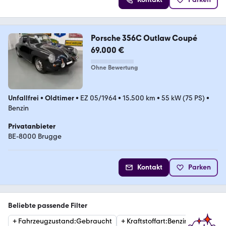
Porsche 356C Outlaw Coupé
69.000 €
Ohne Bewertung
Unfallfrei
•
Oldtimer
•
EZ 05/1964
•
15.500 km
•
55 kW (75 PS)
•
Benzin
Privatanbieter
BE-8000 Brugge
Kontakt
Parken
Beliebte passende Filter
+
Fahrzeugzustand
:
Gebraucht
+
Kraftstoffart
:
Benzin