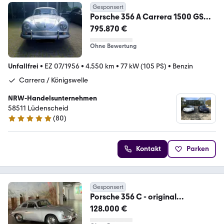
Gesponsert
Porsche 356 A Carrera 1500 GS
Königswelle mit SD*Matchin
795.870 €
Ohne Bewertung
Unfallfrei
•
EZ 07/1956
•
4.550 km
•
77 kW (105 PS)
•
Benzin
Carrera / Königswelle
NRW-Handelsunternehmen
58511 Lüdenscheid
(
80
)
5 Sterne
Kontakt
Parken
Gesponsert
Porsche 356 C - original
Schiebedach / Matching Numbers
128.000 €