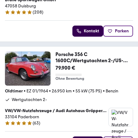
47058 Duisburg
(
208
)
4.9 Sterne
Kontakt
Parken
Porsche 356 C
1600C/Wertgutachten 2-/US-
Modell/H-Kennz.
79.900 €
Ohne Bewertung
Oldtimer
•
EZ 01/1964
•
26.950 km
•
55 kW (75 PS)
•
Benzin
Wertgutachten 2-
VW/VW-Nutzfahrzeuge / Audi Autohaus Gröpper
GmbH
33104 Paderborn
(
63
)
5 Sterne