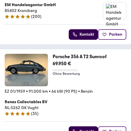
EM Handelsagentur GmbH
85402 Kranzberg
(
200
)
4.9 Sterne
Kontakt
Parken
Porsche 356 A T2 Sunroof
69.950 €
Ohne Bewertung
EZ 01/1959
•
91.000 km
•
66 kW (90 PS)
•
Benzin
Renes Collectables BV
NL-5262 GK Vught
(
35
)
5 Sterne