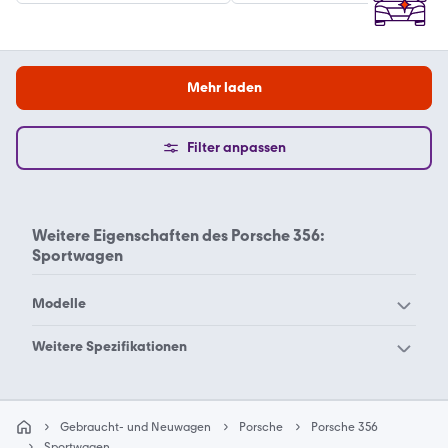
Mehr laden
Filter anpassen
Weitere Eigenschaften des
Porsche 356:
Sportwagen
Modelle
Porsche 356
Porsche 911 Urmodell
Weitere Spezifikationen
Porsche 911er Reihe
Porsche 912
Porsche 356 Cabrio
Porsche 356 Coupe
Porsche 914
Porsche 924
Porsche 356 Roadster
Gebraucht- und Neuwagen
Porsche
Porsche 356
Porsche 928
Porsche 930
Sportwagen