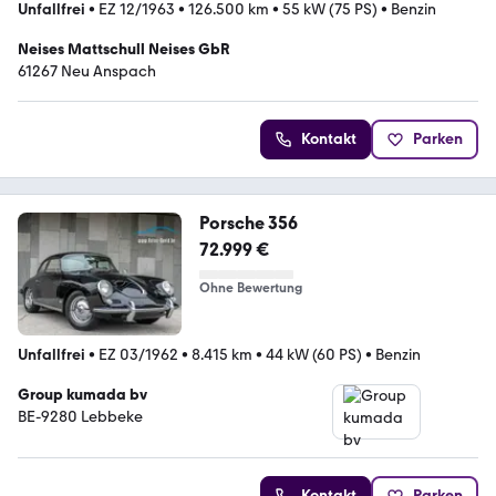
Unfallfrei
•
EZ 12/1963
•
126.500 km
•
55 kW (75 PS)
•
Benzin
Neises Mattschull Neises GbR
61267 Neu Anspach
Kontakt
Parken
Porsche 356
72.999 €
Ohne Bewertung
Unfallfrei
•
EZ 03/1962
•
8.415 km
•
44 kW (60 PS)
•
Benzin
Group kumada bv
BE-9280 Lebbeke
Kontakt
Parken