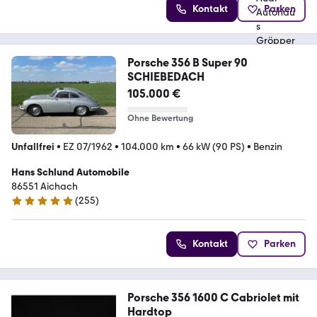
Kontakt
Parken
Porsche 356 B Super 90
SCHIEBEDACH
105.000 €
Ohne Bewertung
Unfallfrei
•
EZ 07/1962
•
104.000 km
•
66 kW (90 PS)
•
Benzin
Hans Schlund Automobile
86551 Aichach
(
255
)
4.9 Sterne
Kontakt
Parken
Porsche 356 1600 C Cabriolet mit
Hardtop