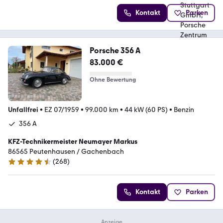
Kontakt
Parken
Porsche 356 A
83.000 €
Ohne Bewertung
Unfallfrei
•
EZ 07/1959
•
99.000 km
•
44 kW (60 PS)
•
Benzin
356 A
KFZ-Technikermeister Neumayer Markus
86565 Peutenhausen / Gachenbach
(
268
)
4.5 Sterne
Kontakt
Parken