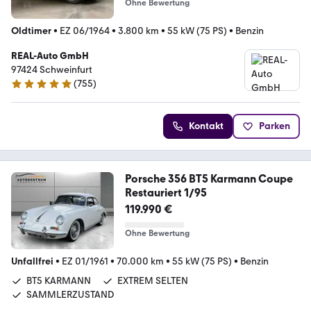
Ohne Bewertung
Oldtimer
•
EZ 06/1964
•
3.800 km
•
55 kW (75 PS)
•
Benzin
REAL-Auto GmbH
97424 Schweinfurt
(
755
)
4.9 Sterne
Kontakt
Parken
Porsche 356 BT5 Karmann Coupe
Restauriert 1/95
119.990 €
Ohne Bewertung
Unfallfrei
•
EZ 01/1961
•
70.000 km
•
55 kW (75 PS)
•
Benzin
BT5 KARMANN
EXTREM SELTEN
SAMMLERZUSTAND