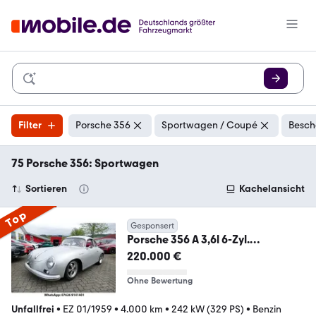
Filter
Porsche 356
Sportwagen / Coupé
Besch
75 Porsche 356: Sportwagen
Sortieren
Kachelansicht
Top
Gesponsert
Porsche 356 A 3,6l 6-Zyl.
Einzelstück (330PS) Outlaw
220.000 €
Ohne Bewertung
Unfallfrei
•
EZ 01/1959
•
4.000 km
•
242 kW (329 PS)
•
Benzin