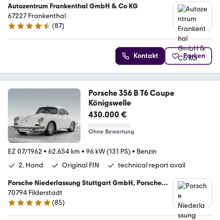
Autozentrum Frankenthal GmbH & Co KG
67227 Frankenthal
(
87
)
4.5 Sterne
Kontakt
Parken
Porsche 356 B T6 Coupe
Königswelle
430.000 €
Ohne Bewertung
EZ 07/1962
•
62.654 km
•
96 kW (131 PS)
•
Benzin
2. Hand
Original FIN
technical report avail
Porsche Niederlassung Stuttgart GmbH, Porsche
Zentrum Stuttgart-Flughafen
70794 Filderstadt
(
85
)
5 Sterne