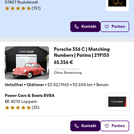
Kraftfahrzeugtechnik Enrico Geisler
07407 Rudolstadt
(
151
)
4.8 Sterne
Kontakt
Parken
Porsche 356 C | Matching
Numbers | Patina | 219155
65.356 €
Ohne Bewertung
Unfallfrei
•
Oldtimer
•
EZ 02/1965
•
92.500 km
•
Benzin
Power Cars & Boats BVBA
BE-8210 Loppem
(
35
)
5 Sterne
Kontakt
Parken