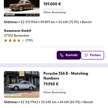
159.000 €
Ohne Bewertung
Oldtimer
•
EZ 07/1964
•
89.891 km
•
55 kW (75 PS)
•
Benzin
Gassmann GmbH
37120 Bovenden
(
119
)
3.9 Sterne
Kontakt
Parken
Porsche 356 B - Matching
Numbers
79.950 €
Ohne Bewertung
Oldtimer
•
EZ 02/1963
•
35.542 km
•
44 kW (60 PS)
•
Benzin