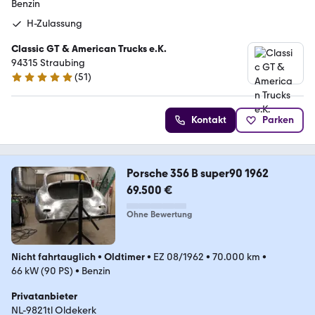
Benzin
H-Zulassung
Classic GT & American Trucks e.K.
94315 Straubing
(
51
)
5 Sterne
Kontakt
Parken
Porsche 356 B super90 1962
69.500 €
Ohne Bewertung
Nicht fahrtauglich
•
Oldtimer
•
EZ 08/1962
•
70.000 km
•
66 kW (90 PS)
•
Benzin
Privatanbieter
NL-9821tl Oldekerk