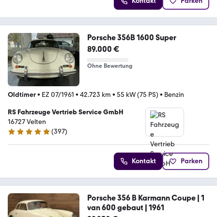
Kontakt
Parken
Porsche 356B 1600 Super
89.000 €
Ohne Bewertung
Oldtimer
•
EZ 07/1961
•
42.723 km
•
55 kW (75 PS)
•
Benzin
RS Fahrzeuge Vertrieb Service GmbH
16727 Velten
(
397
)
5 Sterne
Kontakt
Parken
Porsche 356 B Karmann Coupe | 1
van 600 gebaut | 1961