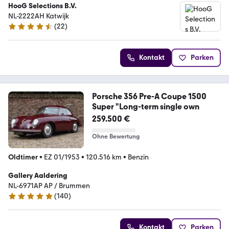
HooG Selections B.V.
NL-2222AH Katwijk
(
22
)
4.3 Sterne
Kontakt
Parken
Porsche 356 Pre-A Coupe 1500
Super "Long-term single own
259.500 €
Ohne Bewertung
Oldtimer
•
EZ 01/1953
•
120.516 km
•
Benzin
Gallery Aaldering
NL-6971AP AP / Brummen
(
140
)
4.8 Sterne
Kontakt
Parken