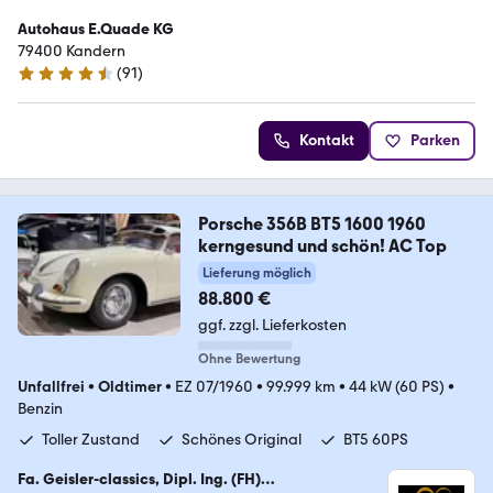
Autohaus E.Quade KG
79400 Kandern
(
91
)
4.7 Sterne
Kontakt
Parken
Porsche 356B BT5 1600 1960
kerngesund und schön! AC Top
Lieferung möglich
88.800 €
ggf. zzgl. Lieferkosten
Ohne Bewertung
Unfallfrei
•
Oldtimer
•
EZ 07/1960
•
99.999 km
•
44 kW (60 PS)
•
Benzin
Toller Zustand
Schönes Original
BT5 60PS
Fa. Geisler-classics, Dipl. Ing. (FH)