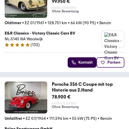
99.950 €
Ohne Bewertung
Oldtimer
•
EZ 01/1961
•
128.751 km
•
66 kW (90 PS)
•
Benzin
E&R Classics - Victory Classic Cars BV
NL-5145 NA Waalwijk
(
132
)
5 Sterne
Kontakt
Parken
Porsche 356 C Coupe mit top
Historie aus 2.Hand
78.900 €
Ohne Bewertung
Unfallfrei
•
EZ 07/1964
•
111.596 km
•
55 kW (75 PS)
•
Benzin
Brüne Sportwagen GmbH