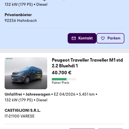
132 kW (179 PS)
•
Diesel
Privatanbieter
92256 Hahnbach
Kontakt
Parken
Peugeot Traveller Traveller M1 std
2.2 Bluehdi 1
40.700 €
Fairer Preis
Unfallfrei
•
Jahreswagen
•
EZ 04/2026
•
5.451 km
•
132 kW (179 PS)
•
Diesel
CASTIGLIONI S.R.L.
IT-21100 VARESE