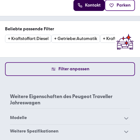
Kontakt
Parken
Beliebte passende Filter
+
Kraftstoffart
:
Diesel
+
Getriebe
:
Automatik
+
Kraftstoffart
:
Elek
Filter anpassen
Weitere Eigenschaften des
Peugeot Traveller
Jahreswagen
Modelle
Peugeot 1007
Peugeot 104
Weitere Spezifikationen
Peugeot 106
Peugeot 107