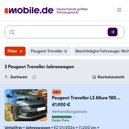
Filter
Peugeot Traveller
Beschädigte Fahrzeuge: Nic
2 Peugeot Traveller Jahreswagen
Sortieren
Kachelansicht
NEU
Peugeot Traveller L3 Allure 180
EAT8 |EZ 01/26| 11.200km
41.900 €
Verhandlungsbasis
Guter Preis
Unfallfrei
•
Jahreswagen
•
EZ 01/2026
•
11.200 km
•