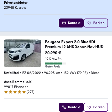
Privatanbieter
23948 Kussow
Kontakt
Parken
Peugeot Expert 2.0 BlueHDi
Premium L2 AHK Xenon Nav HUD
20.990 €
19% MwSt.
Guter Preis
Unfallfrei
•
EZ 02/2022
•
96.295 km
•
132 kW (179 PS)
•
Diesel
Auto Rommel e.K.
99817 Eisenach
(
277
)
5 Sterne
Kontakt
Parken