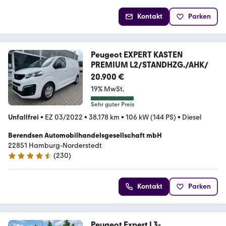
Kontakt
Parken
Peugeot EXPERT KASTEN
PREMIUM L2/STANDHZG./AHK/
20.900 €
19% MwSt.
Sehr guter Preis
Unfallfrei
•
EZ 03/2022
•
38.178 km
•
106 kW (144 PS)
•
Diesel
Berendsen Automobilhandelsgesellschaft mbH
22851 Hamburg-Norderstedt
(
230
)
4.5 Sterne
Kontakt
Parken
Peugeot Expert L3-