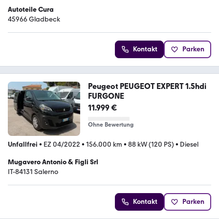
Autoteile Cura
45966 Gladbeck
Kontakt
Parken
Peugeot PEUGEOT EXPERT 1.5hdi
FURGONE
11.999 €
Ohne Bewertung
Unfallfrei
•
EZ 04/2022
•
156.000 km
•
88 kW (120 PS)
•
Diesel
Mugavero Antonio & Figli Srl
IT-84131 Salerno
Kontakt
Parken