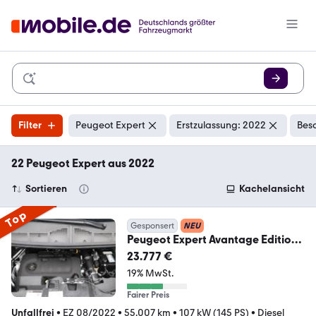
Filter
Peugeot Expert
Erstzulassung: 2022
Bes
22 Peugeot Expert aus 2022
Sortieren
Kachelansicht
Top
Gesponsert
NEU
Peugeot Expert Avantage Edition
Premium L2 BlueHDi 145
23.777 €
19% MwSt.
Fairer Preis
Unfallfrei
•
EZ 08/2022
•
55.007 km
•
107 kW (145 PS)
•
Diesel