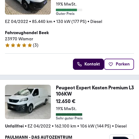
19% MwSt.
Guter Preis
EZ 04/2022
•
85.440 km
•
130 kW (177 PS)
•
Diesel
Fahrzeughandel Beek
23970 Wismar
(
3
)
5 Sterne
Kontakt
Parken
Peugeot Expert Kasten Premium L3
106KW
12.650 €
19% MwSt.
Sehr guter Preis
Unfallfrei
•
EZ 04/2022
•
162.100 km
•
106 kW (144 PS)
•
Diesel
PAULMANN - DAS AUTOZENTRUM