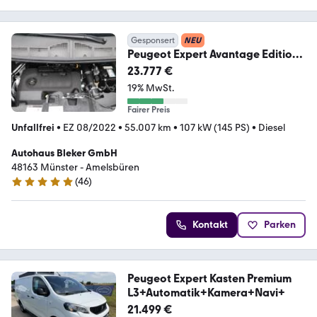
Gesponsert
NEU
Peugeot Expert Avantage Edition
Premium L2 BlueHDi 145
23.777 €
19% MwSt.
Fairer Preis
Unfallfrei
•
EZ 08/2022
•
55.007 km
•
107 kW (145 PS)
•
Diesel
Autohaus Bleker GmbH
48163 Münster - Amelsbüren
(
46
)
4.9 Sterne
Kontakt
Parken
Peugeot Expert Kasten Premium
L3+Automatik+Kamera+Navi+
21.499 €