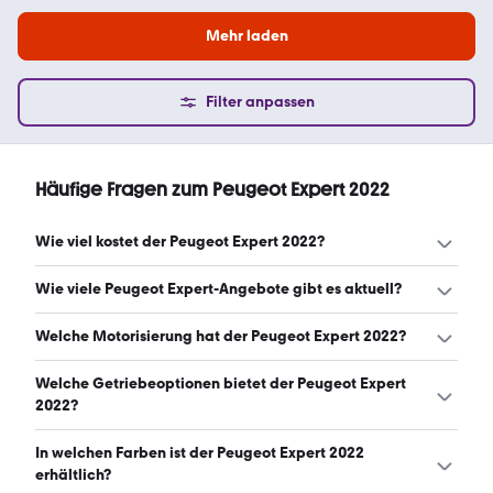
Mehr laden
Filter anpassen
Häufige Fragen zum Peugeot Expert 2022
Wie viel kostet der Peugeot Expert 2022?
Ein guter Preis für einen Peugeot Expert 2022 liegt
Wie viele Peugeot Expert-Angebote gibt es aktuell?
zwischen 13.575 € und 20.625 €. (Stand: 9.8.2026)
Es gibt insgesamt 22 Peugeot Expert bei mobile.de,
Welche Motorisierung hat der Peugeot Expert 2022?
davon 22 Gebraucht- und 0 Neuwagen. (Stand: 9.8.2026)
Der Peugeot Expert 2022 hat Leistungen zwischen 102
Welche Getriebeoptionen bietet der Peugeot Expert
und 178 PS. (Stand: 9.8.2026)
2022?
Der Peugeot Expert 2022 ist mit manuellem und
In welchen Farben ist der Peugeot Expert 2022
automatischem Getriebe erhältlich. (Stand: 9.8.2026)
erhältlich?