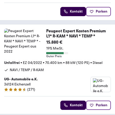
Kontakt
Parken
Peugeot Expert Kasten Premium
L1* R-KAM * NAVI * TEMP *
15.880 €
19% MwSt.
Guter Preis
Unfallfrei
•
EZ 04/2022
•
70.400 km
•
88 kW (120 PS)
•
Diesel
NAVI / TEMP / R-KAM
UG- Automobile e.K.
36124 Eichenzell
(
271
)
4.6 Sterne
Kontakt
Parken