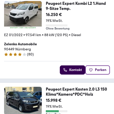
Peugeot Expert Kombi L2 1.Hand
9-Sitze Temp.
16.250 €
19% MwSt.
Ohne Bewertung
EZ 01/2022
•
97.541 km
•
88 kW (120 PS)
•
Diesel
Zelenko Automobile
90449 Nürnberg
(
80
)
4 Sterne
Kontakt
Parken
Peugeot Expert Kasten 2.0 L3 150
Klima*Kamera*PDC*Holz
15.998 €
19% MwSt.