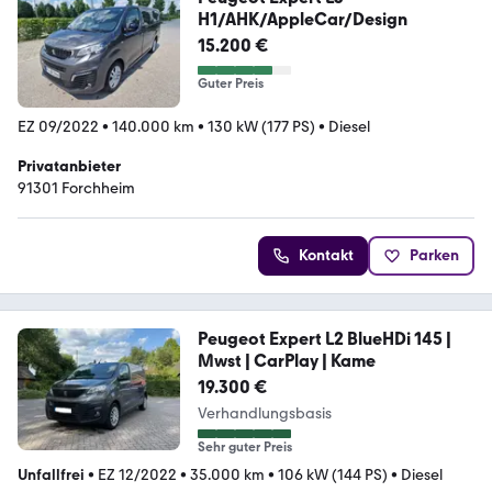
H1/AHK/AppleCar/Design
15.200 €
Guter Preis
EZ 09/2022
•
140.000 km
•
130 kW (177 PS)
•
Diesel
Privatanbieter
91301 Forchheim
Kontakt
Parken
Peugeot Expert L2 BlueHDi 145 |
Mwst | CarPlay | Kame
19.300 €
Verhandlungsbasis
Sehr guter Preis
Unfallfrei
•
EZ 12/2022
•
35.000 km
•
106 kW (144 PS)
•
Diesel