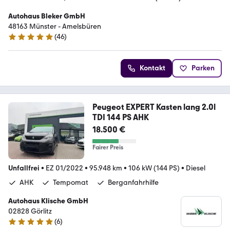
Autohaus Bleker GmbH
48163 Münster - Amelsbüren
(
46
)
4.9 Sterne
Kontakt
Parken
Peugeot EXPERT Kasten lang 2.0l
TDI 144 PS AHK
18.500 €
Fairer Preis
Unfallfrei
•
EZ 01/2022
•
95.948 km
•
106 kW (144 PS)
•
Diesel
AHK
Tempomat
Berganfahrhilfe
Autohaus Klische GmbH
02828 Görlitz
(
6
)
4.8 Sterne