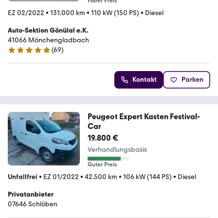
Fairer Preis
EZ 02/2022
•
131.000 km
•
110 kW (150 PS)
•
Diesel
Auto-Sektion Gönülal e.K.
41066 Mönchengladbach
(
69
)
4.9 Sterne
Kontakt
Parken
Peugeot Expert Kasten Festival-
Car
19.800 €
Verhandlungsbasis
Guter Preis
Unfallfrei
•
EZ 01/2022
•
42.500 km
•
106 kW (144 PS)
•
Diesel
Privatanbieter
07646 Schlöben