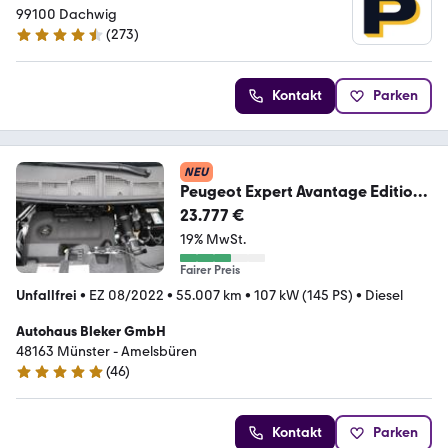
99100 Dachwig
(
273
)
4.5 Sterne
Kontakt
Parken
NEU
Peugeot Expert Avantage Edition
Premium L2 BlueHDi 145
23.777 €
19% MwSt.
Fairer Preis
Unfallfrei
•
EZ 08/2022
•
55.007 km
•
107 kW (145 PS)
•
Diesel
Autohaus Bleker GmbH
48163 Münster - Amelsbüren
(
46
)
4.9 Sterne
Kontakt
Parken