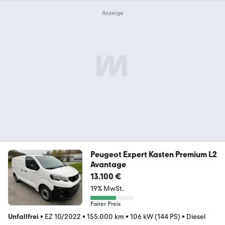
Peugeot Expert Kasten Premium L2
Avantage
13.100 €
19% MwSt.
Fairer Preis
Unfallfrei
•
EZ 10/2022
•
155.000 km
•
106 kW (144 PS)
•
Diesel