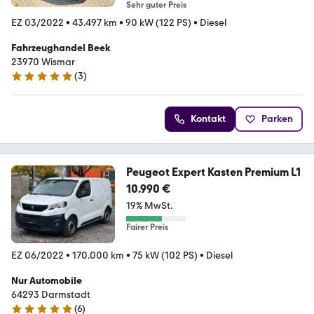
Sehr guter Preis
EZ 03/2022
•
43.497 km
•
90 kW (122 PS)
•
Diesel
Fahrzeughandel Beek
23970 Wismar
(
3
)
5 Sterne
Kontakt
Parken
Peugeot Expert Kasten Premium L1
10.990 €
19% MwSt.
Fairer Preis
EZ 06/2022
•
170.000 km
•
75 kW (102 PS)
•
Diesel
Nur Automobile
64293 Darmstadt
(
6
)