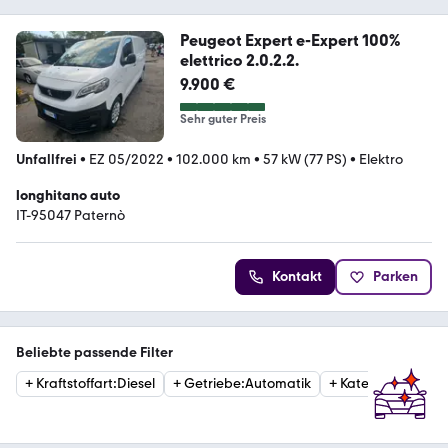
Peugeot Expert e-Expert 100%
elettrico 2.0.2.2.
9.900 €
Sehr guter Preis
Unfallfrei
•
EZ 05/2022
•
102.000 km
•
57 kW (77 PS)
•
Elektro
longhitano auto
IT-95047 Paternò
Kontakt
Parken
Beliebte passende Filter
+
Kraftstoffart
:
Diesel
+
Getriebe
:
Automatik
+
Kategorie
:
Van