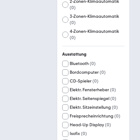
2-Zonen-Klimaautomatik
(
0
)
3-Zonen-Klimaautomatik
(
0
)
4-Zonen-Klimaautomatik
(
0
)
Ausstattung
Bluetooth
(
0
)
Bordcomputer
(
0
)
CD-Spieler
(
0
)
Elektr. Fensterheber
(
0
)
Elektr. Seitenspiegel
(
0
)
Elektr. Sitzeinstellung
(
0
)
Freisprecheinrichtung
(
0
)
Head-Up Display
(
0
)
Isofix
(
0
)