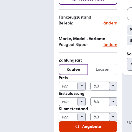
Fahrzeugzustand
Beliebig
ändern
P
Marke, Modell, Variante
B
Peugeot Bipper
ändern
So
Zahlungsart
Kaufen
Leasen
Preis
Erstzulassung
Kilometerstand
¹
M
Angebote