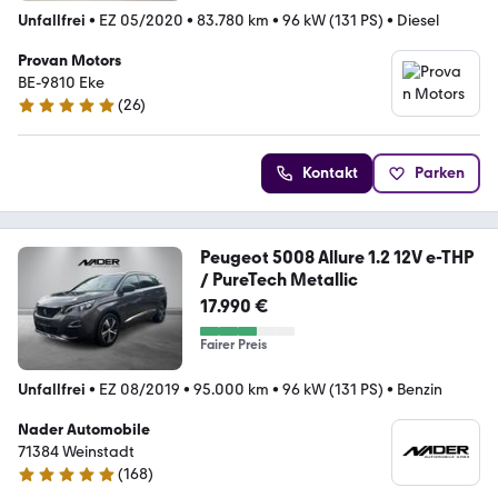
Unfallfrei
•
EZ 05/2020
•
83.780 km
•
96 kW (131 PS)
•
Diesel
Provan Motors
BE-9810 Eke
(
26
)
5 Sterne
Kontakt
Parken
Peugeot 5008 Allure 1.2 12V e-THP
/ PureTech Metallic
17.990 €
Fairer Preis
Unfallfrei
•
EZ 08/2019
•
95.000 km
•
96 kW (131 PS)
•
Benzin
Nader Automobile
71384 Weinstadt
(
168
)
5 Sterne