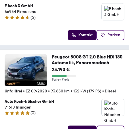
E hoch 3 GmbH
66954 Pirmasens
(
5
)
4.7 Sterne
Kontakt
Parken
Peugeot 5008 GT 2.0 Blue HDi 180
Automatik, Panoramadach
23.190 €
Fairer Preis
Unfallfrei
•
EZ 09/2020
•
93.850 km
•
132 kW (179 PS)
•
Diesel
Auto Koch-Nölscher GmbH
91610 Insingen
(
3
)
5 Sterne