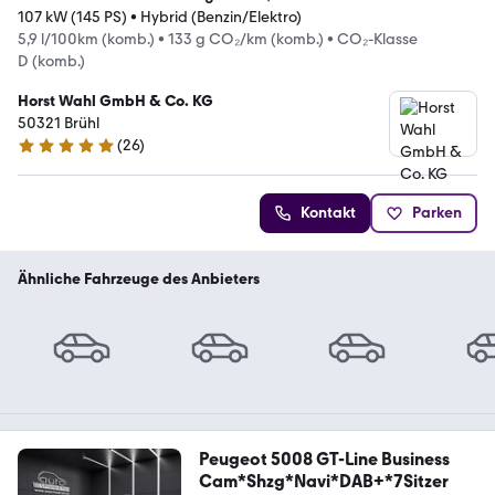
107 kW (145 PS)
•
Hybrid (Benzin/Elektro)
5,9 l/100km (komb.)
•
133 g CO₂/km (komb.)
•
CO₂-Klasse
D (komb.)
Horst Wahl GmbH & Co. KG
50321 Brühl
(
26
)
5 Sterne
Kontakt
Parken
Ähnliche Fahrzeuge des Anbieters
Peugeot 5008 GT-Line Business
Cam*Shzg*Navi*DAB+*7Sitzer