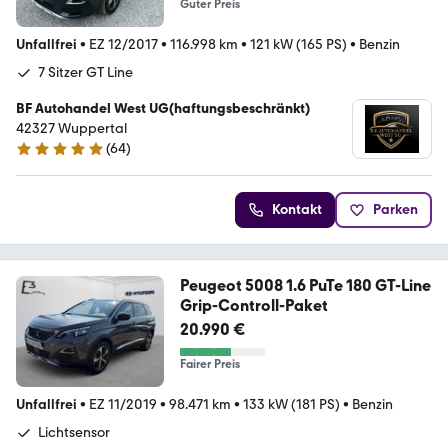
Guter Preis
Unfallfrei
•
EZ 12/2017
•
116.998 km
•
121 kW (165 PS)
•
Benzin
7 Sitzer GT Line
BF Autohandel West UG(haftungsbeschränkt)
42327 Wuppertal
(
64
)
4.9 Sterne
Kontakt
Parken
Peugeot 5008 1.6 PuTe 180 GT-Line
Grip-Controll-Paket
20.990 €
Fairer Preis
Unfallfrei
•
EZ 11/2019
•
98.471 km
•
133 kW (181 PS)
•
Benzin
Lichtsensor