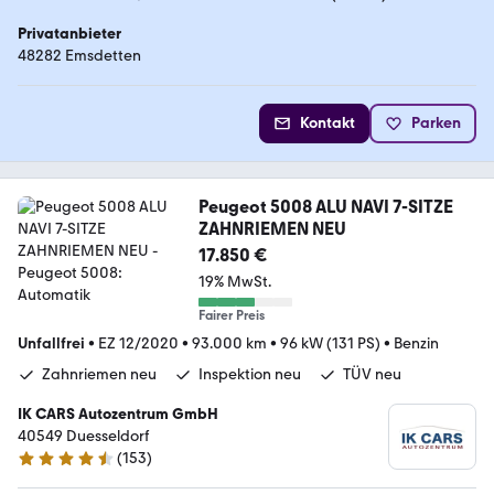
Privatanbieter
48282 Emsdetten
Kontakt
Parken
Peugeot 5008 ALU NAVI 7-SITZE
ZAHNRIEMEN NEU
17.850 €
19% MwSt.
Fairer Preis
Unfallfrei
•
EZ 12/2020
•
93.000 km
•
96 kW (131 PS)
•
Benzin
Zahnriemen neu
Inspektion neu
TÜV neu
IK CARS Autozentrum GmbH
40549 Duesseldorf
(
153
)
4.6 Sterne