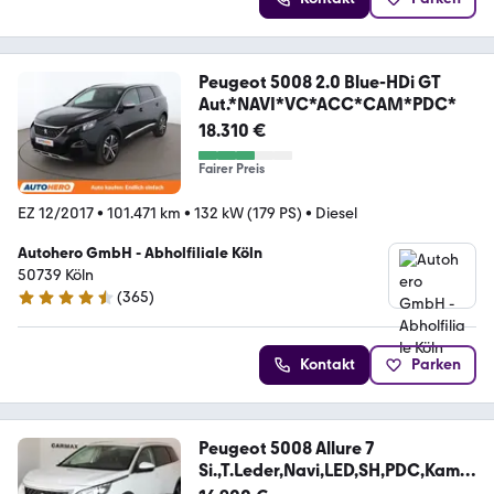
Peugeot 5008 2.0 Blue-HDi GT
Aut.*NAVI*VC*ACC*CAM*PDC*
18.310 €
Fairer Preis
EZ 12/2017
•
101.471 km
•
132 kW (179 PS)
•
Diesel
Autohero GmbH - Abholfiliale Köln
50739 Köln
(
365
)
4.6 Sterne
Kontakt
Parken
Peugeot 5008 Allure 7
Si.,T.Leder,Navi,LED,SH,PDC,Kamer
a