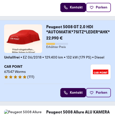
Kontakt
Parken
Peugeot 5008 GT 2.0 HDI
*AUTOMATIK*7SITZ*LEDER*AHK*
22.990 €
Erhöhter Preis
Unfallfrei
•
EZ 06/2018
•
129.400 km
•
132 kW (179 PS)
•
Diesel
CAR POINT
67547 Worms
(
111
)
4.8 Sterne
Kontakt
Parken
Peugeot 5008 Allure ALU KAMERA