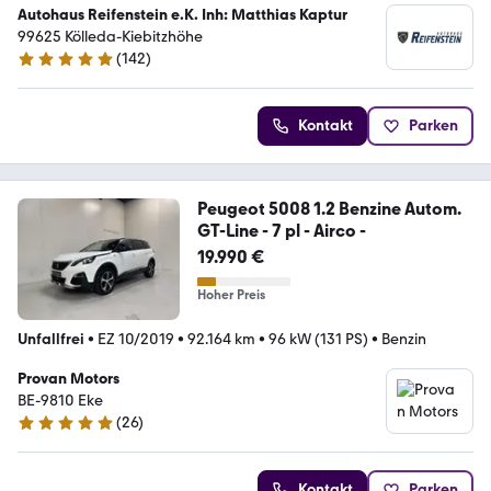
Autohaus Reifenstein e.K. Inh: Matthias Kaptur
99625 Kölleda-Kiebitzhöhe
(
142
)
5 Sterne
Kontakt
Parken
Peugeot 5008 1.2 Benzine Autom.
GT-Line - 7 pl - Airco -
19.990 €
Hoher Preis
Unfallfrei
•
EZ 10/2019
•
92.164 km
•
96 kW (131 PS)
•
Benzin
Provan Motors
BE-9810 Eke
(
26
)
5 Sterne
Kontakt
Parken