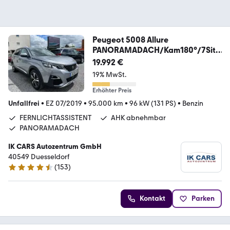
Peugeot 5008 Allure
PANORAMADACH/Kam180°/7Sitz
e/ZR-neu!
19.992 €
19% MwSt.
Erhöhter Preis
Unfallfrei
•
EZ 07/2019
•
95.000 km
•
96 kW (131 PS)
•
Benzin
FERNLICHTASSISTENT
AHK abnehmbar
PANORAMADACH
IK CARS Autozentrum GmbH
40549 Duesseldorf
(
153
)
4.6 Sterne
Kontakt
Parken