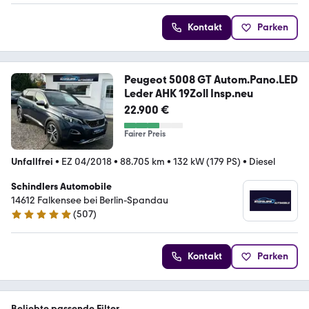
Kontakt
Parken
Peugeot 5008 GT Autom.Pano.LED
Leder AHK 19Zoll Insp.neu
22.900 €
Fairer Preis
Unfallfrei
•
EZ 04/2018
•
88.705 km
•
132 kW (179 PS)
•
Diesel
Schindlers Automobile
14612 Falkensee bei Berlin-Spandau
(
507
)
5 Sterne
Kontakt
Parken
Beliebte passende Filter