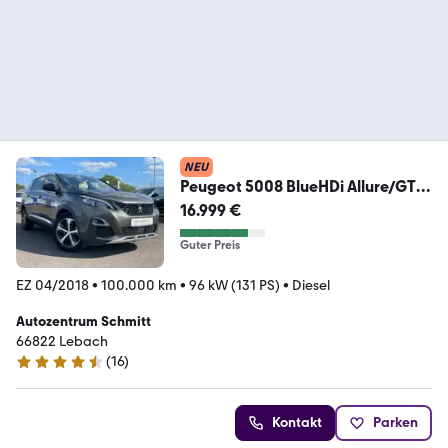
NEU
Peugeot 5008 BlueHDi Allure/GT-
LINE/7SITZER/TüvNeu/Garan
16.999 €
Guter Preis
EZ 04/2018
•
100.000 km
•
96 kW (131 PS)
•
Diesel
Autozentrum Schmitt
66822 Lebach
(
16
)
4.6 Sterne
Kontakt
Parken