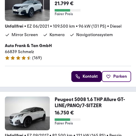
21.799 €
Fairer Preis
Unfallfrei
•
EZ 06/2021
•
109.500 km
•
96 kW (131 PS)
•
Diesel
Mirror Screen
Kamera
Navigationssystem
Auto Frank & Tan GmbH
66839 Schmelz
(
169
)
4.6 Sterne
Kontakt
Parken
Peugeot 5008 1.6 THP Allure GT-
LINE/PANO/7-SITZER
16.750 €
Fairer Preis
Unfallfrei
•
EZ 09/2017
•
82.500 km
•
121 kW (165 PS)
•
Benzin