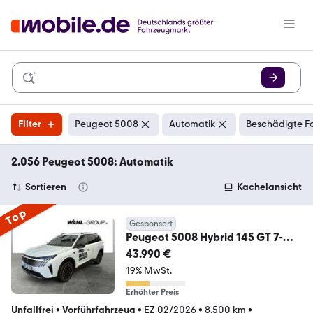
Filter
Peugeot 5008
Automatik
Beschädigte F
2.056 Peugeot 5008: Automatik
Sortieren
Kachelansicht
Top
Gesponsert
Peugeot 5008 Hybrid 145 GT 7-
Sitzer
43.990 €
19% MwSt.
Erhöhter Preis
Unfallfrei
•
Vorführfahrzeug
•
EZ 02/2026
•
8.500 km
•