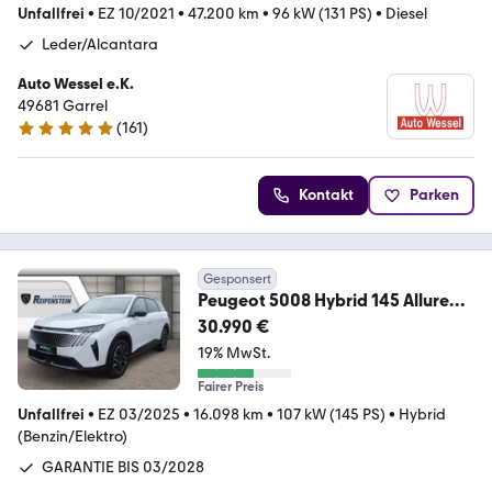
Unfallfrei
•
EZ 10/2021
•
47.200 km
•
96 kW (131 PS)
•
Diesel
Leder/Alcantara
Auto Wessel e.K.
49681 Garrel
(
161
)
4.9 Sterne
Kontakt
Parken
Gesponsert
Peugeot 5008 Hybrid 145 Allure
360°K SHZ WINTER-P. NAVI
30.990 €
19% MwSt.
Fairer Preis
Unfallfrei
•
EZ 03/2025
•
16.098 km
•
107 kW (145 PS)
•
Hybrid
(Benzin/Elektro)
GARANTIE BIS 03/2028