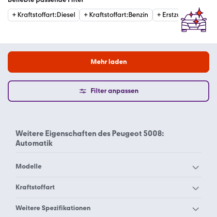
+
Kraftstoffart
:
Diesel
+
Kraftstoffart
:
Benzin
+
Erstzulassung
:
20
Mehr laden
Filter anpassen
Weitere Eigenschaften des
Peugeot 5008:
Automatik
Modelle
Peugeot 1007
Peugeot 104
Kraftstoffart
Peugeot 106
Peugeot 107
Peugeot 5008 Benzin
Peugeot 5008 Diesel
Weitere Spezifikationen
Peugeot 108
Peugeot 2008
Automatik
Automatik