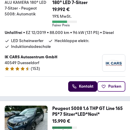
180° LED 7-Sitzer
19.992 €
19% MwSt.
Fairer Preis
Unfallfrei
•
EZ 12/2019
•
88.000 km
•
96 kW (131 PS)
•
Diesel
LED Scheinwerfer
Heckklappe elektr.
Induktionsladeschale
IK CARS Autozentrum GmbH
40549 Duesseldorf
(
153
)
4.6 Sterne
Kontakt
Parken
Peugeot 5008 1.6 THP GT Line 165
PS*7 Sitzer*LED*Navi*
15.990 €