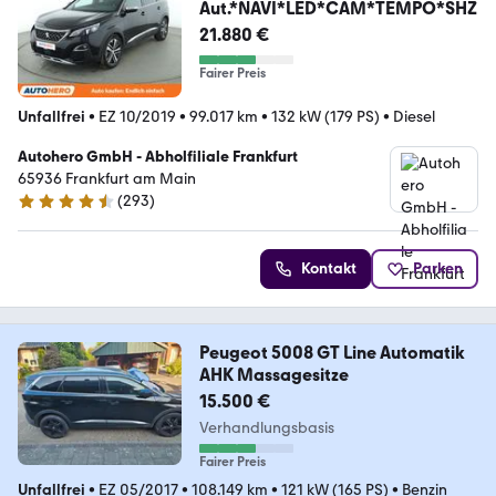
Aut.*NAVI*LED*CAM*TEMPO*SHZ
21.880 €
Fairer Preis
Unfallfrei
•
EZ 10/2019
•
99.017 km
•
132 kW (179 PS)
•
Diesel
Autohero GmbH - Abholfiliale Frankfurt
65936 Frankfurt am Main
(
293
)
4.6 Sterne
Kontakt
Parken
Peugeot 5008 GT Line Automatik
AHK Massagesitze
15.500 €
Verhandlungsbasis
Fairer Preis
Unfallfrei
•
EZ 05/2017
•
108.149 km
•
121 kW (165 PS)
•
Benzin