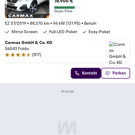
16.900 €
Guter Preis
EZ 07/2019
•
88.570 km
•
96 kW (131 PS)
•
Benzin
Mirror Screen
Full-LED-Paket
Easy-Paket
Carmax GmbH & Co. KG
36043 Fulda
(
817
)
4.6 Sterne
Kontakt
Parken