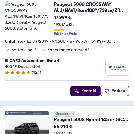
Peugeot 5008 CROSSWAY
ALU/NAVI/Kam180°/7Sitze/ZR
neu!
17.999 €
19% MwSt.
Erhöhter Preis
Unfallfrei
•
EZ 03/2019
•
94.500 km
•
96 kW (131 PS)
•
Benzin
Batterie neu!
Zahnriemen erneuert!
IK CARS Autozentrum GmbH
40549 Duesseldorf
(
153
)
4.6 Sterne
Kontakt
Parken
Gesponsert
Peugeot 5008 Hybrid 145 e-DSC6
GT 100 kW, 5-türig
56.710 €
19% MwSt.