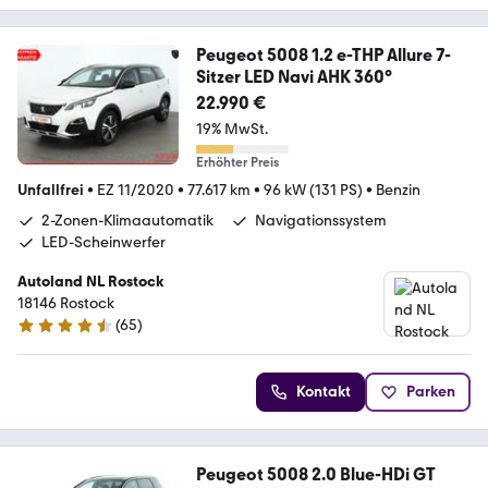
Peugeot 5008 1.2 e-THP Allure 7-
Sitzer LED Navi AHK 360°
22.990 €
19% MwSt.
Erhöhter Preis
Unfallfrei
•
EZ 11/2020
•
77.617 km
•
96 kW (131 PS)
•
Benzin
2-Zonen-Klimaautomatik
Navigationssystem
LED-Scheinwerfer
Autoland NL Rostock
18146 Rostock
(
65
)
4.6 Sterne
Kontakt
Parken
Peugeot 5008 2.0 Blue-HDi GT