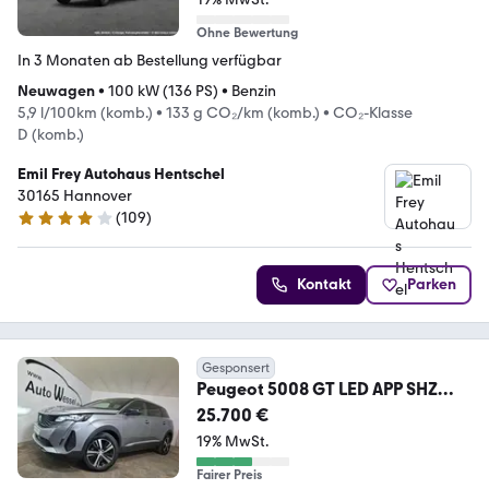
Ohne Bewertung
In 3 Monaten ab Bestellung verfügbar
Neuwagen
•
100 kW (136 PS)
•
Benzin
5,9 l/100km (komb.)
•
133 g CO₂/km (komb.)
•
CO₂-Klasse
D (komb.)
Emil Frey Autohaus Hentschel
30165 Hannover
(
109
)
4.2 Sterne
Kontakt
Parken
Gesponsert
Peugeot 5008 GT LED APP SHZ
Kamera Digital Navi 7-Sitzer
25.700 €
19% MwSt.
Fairer Preis