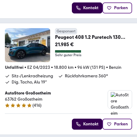
Kontakt
Parken
Gesponsert
Peugeot 408 1.2 Puretech 130
Allure Pack *LED, Navi
21.985 €
Sehr guter Preis
Unfallfrei
•
EZ 04/2023
•
18.800 km
•
96 kW (131 PS)
•
Benzin
Sitz-/Lenkradheizung
Rückfahrkamera 360°
Dig. Tacho, Alu 19"
AutoStore Großostheim
63762 Großostheim
(
416
)
5 Sterne
Kontakt
Parken