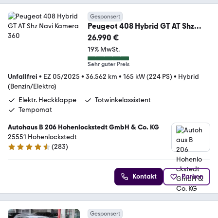
Gesponsert
Peugeot 408 Hybrid GT AT Shz
Navi Kamera 360
26.990 €
19% MwSt.
Sehr guter Preis
Unfallfrei
•
EZ 05/2025
•
36.562 km
•
165 kW (224 PS)
•
Hybrid
(Benzin/Elektro)
Elektr. Heckklappe
Totwinkelassistent
Tempomat
Autohaus B 206 Hohenlockstedt GmbH & Co. KG
25551 Hohenlockstedt
(
283
)
4.5 Sterne
Kontakt
Parken
Gesponsert