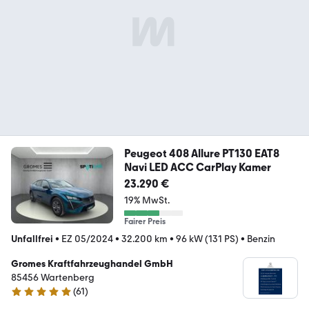
Peugeot 408 Allure PT130 EAT8
Navi LED ACC CarPlay Kamer
23.290 €
19% MwSt.
Fairer Preis
Unfallfrei
•
EZ 05/2024
•
32.200 km
•
96 kW (131 PS)
•
Benzin
Gromes Kraftfahrzeughandel GmbH
85456 Wartenberg
(
61
)
5 Sterne