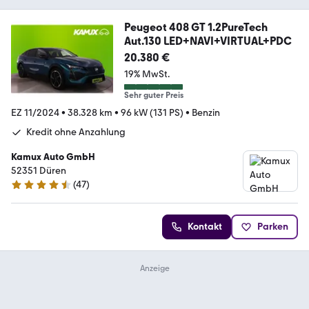
Peugeot 408 GT 1.2PureTech
Aut.130 LED+NAVI+VIRTUAL+PDC
20.380 €
19% MwSt.
Sehr guter Preis
EZ 11/2024
•
38.328 km
•
96 kW (131 PS)
•
Benzin
Kredit ohne Anzahlung
Kamux Auto GmbH
52351 Düren
(
47
)
4.4 Sterne
Kontakt
Parken