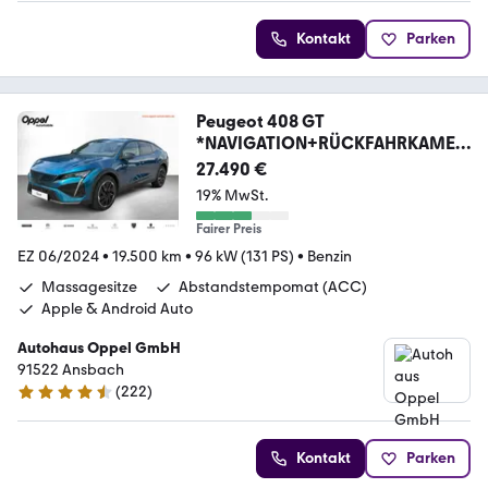
Kontakt
Parken
Peugeot 408 GT
*NAVIGATION+RÜCKFAHRKAMER
A+SITZHEIZUNG*
27.490 €
19% MwSt.
Fairer Preis
EZ 06/2024
•
19.500 km
•
96 kW (131 PS)
•
Benzin
Massagesitze
Abstandstempomat (ACC)
Apple & Android Auto
Autohaus Oppel GmbH
91522 Ansbach
(
222
)
4.5 Sterne
Kontakt
Parken