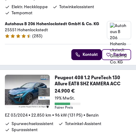
Elektr. Heckklappe
Totwinkelassistent
Tempomat
Autohaus B 206 Hohenlockstedt GmbH & Co. KG
25551 Hohenlockstedt
(
283
)
4.5 Sterne
Kontakt
Parken
Peugeot 408 1.2 PureTech 130
Allure EAT8 SHZ KAMERA ACC
24.900 €
19% MwSt.
Fairer Preis
EZ 03/2024
•
22.850 km
•
96 kW (131 PS)
•
Benzin
Spurwechselassistent
Totwinkel-Assistent
Spurassistent