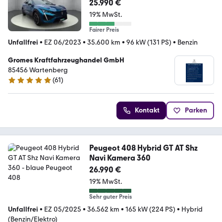
25.990 €
19% MwSt.
Fairer Preis
Unfallfrei
•
EZ 06/2023
•
35.600 km
•
96 kW (131 PS)
•
Benzin
Gromes Kraftfahrzeughandel GmbH
85456 Wartenberg
(
61
)
5 Sterne
Kontakt
Parken
Peugeot 408 Hybrid GT AT Shz
Navi Kamera 360
26.990 €
19% MwSt.
Sehr guter Preis
Unfallfrei
•
EZ 05/2025
•
36.562 km
•
165 kW (224 PS)
•
Hybrid
(Benzin/Elektro)