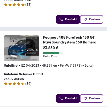
(
33
)
4.9 Sterne
Kontakt
Parken
Peugeot 408 PureTech 130 GT
Navi Soundsystem 360 Kamera
23.850 €
Guter Preis
Unfallfrei
•
EZ 04/2023
•
48.251 km
•
96 kW (131 PS)
•
Benzin
Autohaus Schunke GmbH
26607 Aurich
(
59
)
4.5 Sterne
Kontakt
Parken