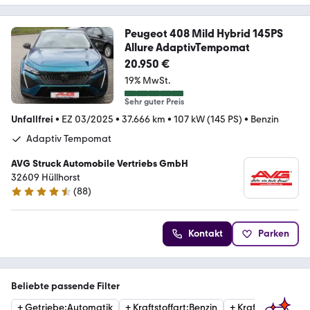
Peugeot 408 Mild Hybrid 145PS
Allure AdaptivTempomat
20.950 €
19% MwSt.
Sehr guter Preis
Unfallfrei
•
EZ 03/2025
•
37.666 km
•
107 kW (145 PS)
•
Benzin
Adaptiv Tempomat
AVG Struck Automobile Vertriebs GmbH
32609 Hüllhorst
(
88
)
4.3 Sterne
Kontakt
Parken
Beliebte passende Filter
+
Getriebe
:
Automatik
+
Kraftstoffart
:
Benzin
+
Kraftstoffart
:
Hyb