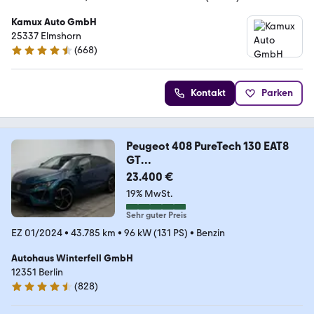
Kamux Auto GmbH
25337 Elmshorn
(
668
)
4.6 Sterne
Kontakt
Parken
Peugeot 408 PureTech 130 EAT8
GT
PANO+360+MEMO+FOCAL+ACC
23.400 €
19% MwSt.
Sehr guter Preis
EZ 01/2024
•
43.785 km
•
96 kW (131 PS)
•
Benzin
Autohaus Winterfell GmbH
12351 Berlin
(
828
)
4.6 Sterne