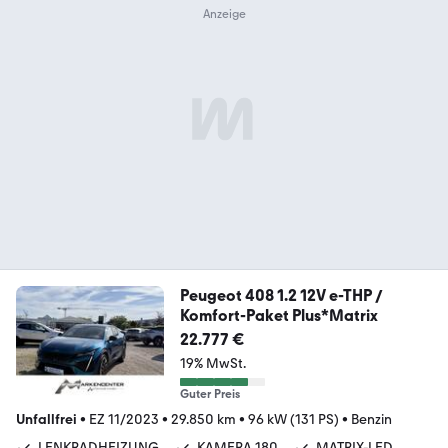
Peugeot 408 1.2 12V e-THP /
Komfort-Paket Plus*Matrix
22.777 €
19% MwSt.
Guter Preis
Unfallfrei
•
EZ 11/2023
•
29.850 km
•
96 kW (131 PS)
•
Benzin
LENKRADHEIZUNG
KAMERA 180
MATRIX-LED