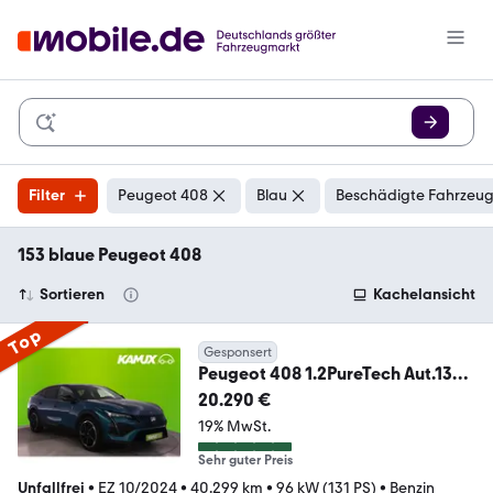
Filter
Peugeot 408
Blau
Beschädigte Fahrzeug
153 blaue Peugeot 408
Sortieren
Kachelansicht
Top
Gesponsert
Peugeot 408 1.2PureTech Aut.130
GT+LED+NAVI+VIRTUAL+PDC
20.290 €
19% MwSt.
Sehr guter Preis
Unfallfrei
•
EZ 10/2024
•
40.299 km
•
96 kW (131 PS)
•
Benzin