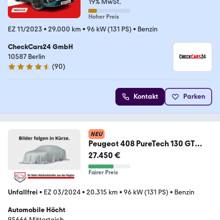
19% MwSt.
Hoher Preis
EZ 11/2023
•
29.000 km
•
96 kW (131 PS)
•
Benzin
CheckCars24 GmbH
10587 Berlin
(
90
)
4.6 Sterne
Kontakt
Parken
NEU
Peugeot 408 PureTech 130 GT
Navi Memory Sitze Soundsyste
27.450 €
Fairer Preis
Unfallfrei
•
EZ 03/2024
•
20.315 km
•
96 kW (131 PS)
•
Benzin
Automobile Höcht
95666 Mitterteich