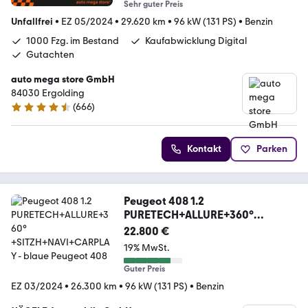
Sehr guter Preis
Unfallfrei
•
EZ 05/2024
•
29.620 km
•
96 kW (131 PS)
•
Benzin
1000 Fzg. im Bestand
Kaufabwicklung Digital
Gutachten
auto mega store GmbH
84030 Ergolding
(
666
)
4.4 Sterne
Kontakt
Parken
Peugeot 408 1.2
PURETECH+ALLURE+360°
+SITZH+NAVI+CARPLAY
22.800 €
19% MwSt.
Guter Preis
EZ 03/2024
•
26.300 km
•
96 kW (131 PS)
•
Benzin