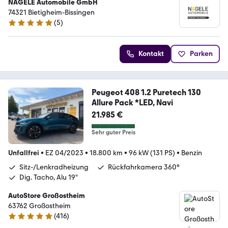
NÄGELE Automobile GmbH
74321 Bietigheim-Bissingen
(
5
)
4.9 Sterne
Kontakt
Parken
Peugeot 408 1.2 Puretech 130
Allure Pack *LED, Navi
21.985 €
Sehr guter Preis
Unfallfrei
•
EZ 04/2023
•
18.800 km
•
96 kW (131 PS)
•
Benzin
Sitz-/Lenkradheizung
Rückfahrkamera 360°
Dig. Tacho, Alu 19"
AutoStore Großostheim
63762 Großostheim
(
416
)
5 Sterne