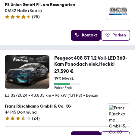
PS Union GmbH Fil. am Rosengarten
06132 Halle (Saale)
(
95
)
4.6 Sterne
Kontakt
Parken
Peugeot 408 GT 1.2 Voll-LED 360-
Kam Panodach elek.Heckkl
27.590 €
19% MwSt.
Fairer Preis
EZ 02/2024
•
40.805 km
•
96 kW (131 PS)
•
Benzin
Franz Rüschkamp GmbH & Co. KG
44145 Dortmund
(
24
)
3.7 Sterne