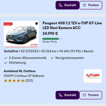
Kontakt
Parken
Peugeot 408 1.2 12V e-THP GT-Line
LED Navi Kamera ACC
24.990 €
Guter Preis
Unfallfrei
•
EZ 07/2023
•
35.354 km
•
96 kW (131 PS)
•
Benzin
2-Zonen-Klimaautomatik
Navigationssystem
Sitzheizung
Autoland NL Cottbus
03099 Cottbus OT Kolkwitz
(
253
)
4.8 Sterne
Kontakt
Parken