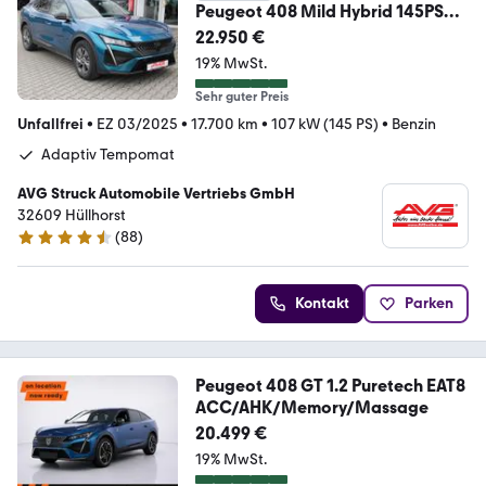
Peugeot 408 Mild Hybrid 145PS
Allure AdaptivTemp AHK!
22.950 €
19% MwSt.
Sehr guter Preis
Unfallfrei
•
EZ 03/2025
•
17.700 km
•
107 kW (145 PS)
•
Benzin
Adaptiv Tempomat
AVG Struck Automobile Vertriebs GmbH
32609 Hüllhorst
(
88
)
4.3 Sterne
Kontakt
Parken
Peugeot 408 GT 1.2 Puretech EAT8
ACC/AHK/Memory/Massage
20.499 €
19% MwSt.