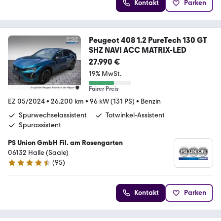
Kontakt
Parken
Peugeot 408 1.2 PureTech 130 GT
SHZ NAVI ACC MATRIX-LED
27.990 €
19% MwSt.
Fairer Preis
EZ 05/2024
•
26.200 km
•
96 kW (131 PS)
•
Benzin
Spurwechselassistent
Totwinkel-Assistent
Spurassistent
PS Union GmbH Fil. am Rosengarten
06132 Halle (Saale)
(
95
)
4.6 Sterne
Kontakt
Parken