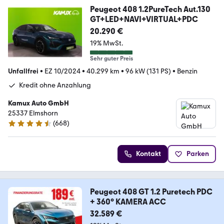
Peugeot 408 1.2PureTech Aut.130
GT+LED+NAVI+VIRTUAL+PDC
20.290 €
19% MwSt.
Sehr guter Preis
Unfallfrei
•
EZ 10/2024
•
40.299 km
•
96 kW (131 PS)
•
Benzin
Kredit ohne Anzahlung
Kamux Auto GmbH
25337 Elmshorn
(
668
)
4.6 Sterne
Kontakt
Parken
Peugeot 408 GT 1.2 Puretech PDC
+ 360° KAMERA ACC
32.589 €