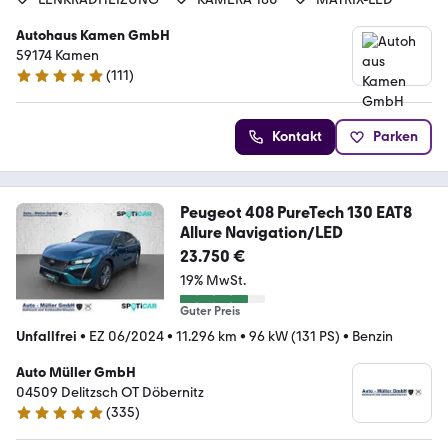
Autohaus Kamen GmbH
59174 Kamen
(
111
)
4.9 Sterne
Kontakt
Parken
Peugeot 408 PureTech 130 EAT8
Allure Navigation/LED
23.750 €
19% MwSt.
Guter Preis
Unfallfrei
•
EZ 06/2024
•
11.296 km
•
96 kW (131 PS)
•
Benzin
Auto Müller GmbH
04509 Delitzsch OT Döbernitz
(
335
)
5 Sterne