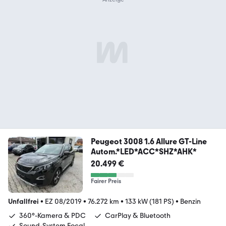
Peugeot 3008 1.6 Allure GT-Line
Autom.*LED*ACC*SHZ*AHK*
20.499 €
Fairer Preis
Unfallfrei
•
EZ 08/2019
•
76.272 km
•
133 kW (181 PS)
•
Benzin
360°-Kamera & PDC
CarPlay & Bluetooth
Sound-System Focal