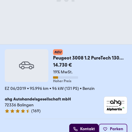
NEU
Peugeot 3008 1.2 PureTech 130
Active Bluetooth PDC Klima
14.730 €
19% MwSt.
Hoher Preis
EZ 06/2019
•
95.996 km
•
96 kW (131 PS)
•
Benzin
ahg Autohandelsgesellschaft mbH
72336 Balingen
(
169
)
4.4 Sterne
Kontakt
Parken