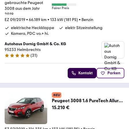
Fairer Preis
EZ 09/2019
•
66.189 km
•
133 kW (181 PS)
•
Benzin
elektrische Heckklappe
elektr Sitzeinstellung
Kamera, PDC vo.+ hi.
Autohaus Dornig GmbH & Co. KG
95233 Helmbrechts
(
31
)
5 Sterne
Kontakt
Parken
NEU
Peugeot 3008 1.6 PureTech Allure
Aut.*NAVI*TEMPO*CAM*PDC
15.210 €