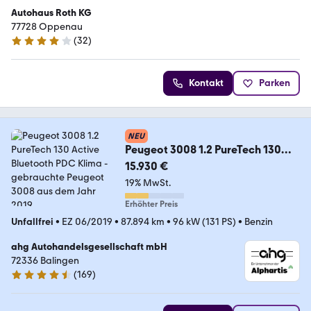
Autohaus Roth KG
77728 Oppenau
(
32
)
4 Sterne
Kontakt
Parken
NEU
Peugeot 3008 1.2 PureTech 130
Active Bluetooth PDC Klima
15.930 €
19% MwSt.
Erhöhter Preis
Unfallfrei
•
EZ 06/2019
•
87.894 km
•
96 kW (131 PS)
•
Benzin
ahg Autohandelsgesellschaft mbH
72336 Balingen
(
169
)
4.4 Sterne