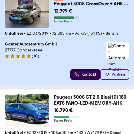
Peugeot 3008 CrossOver + AHK +
Tempomat
12.999 €
Guter Preis
Unfallfrei
•
EZ 03/2019
•
72.885 km
•
96 kW (131 PS)
•
Benzin
Ganter Autozentrum GmbH
27777 Ganderkesee
(
10
)
4.9 Sterne
Kontakt
Parken
Peugeot 3008 GT 2.0 BlueHDi 180
EAT8 PANO-LED-MEMORY-AHK
18.790 €
Fairer Preis
Unfallfrei
•
EZ 12/2019
•
105.600 km
•
132 kW (179 PS)
•
Diesel