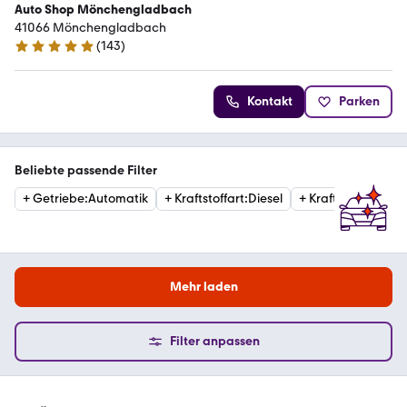
Auto Shop Mönchengladbach
41066 Mönchengladbach
(
143
)
4.9 Sterne
Kontakt
Parken
Beliebte passende Filter
+
Getriebe
:
Automatik
+
Kraftstoffart
:
Diesel
+
Kraftstoffart
:
Ben
Mehr laden
Filter anpassen