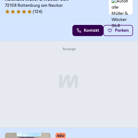
72108 Rottenburg am Neckar
(
124
)
4.9 Sterne
Kontakt
Parken
NEU