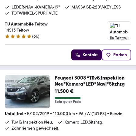
LEDER-NAVI-KAMERA-19"
MASSAGE-220V-KEYLESS
TOTWINKEL-SPURHALTE
TU Automobile Teltow
14513 Teltow
(
66
)
4.8 Sterne
Kontakt
Parken
Peugeot 3008 *Tüv&Inspektion
Neu*Kamera*LED*Navi*Sitzhzg
11.500 €
Sehr guter Preis
Unfallfrei
•
EZ 02/2019
•
110.000 km
•
96 kW (131 PS)
•
Benzin
Tüv & Inspektion Neu,
Kamera,LED,Sitzhzg,
Zahnriemen gewechselt,