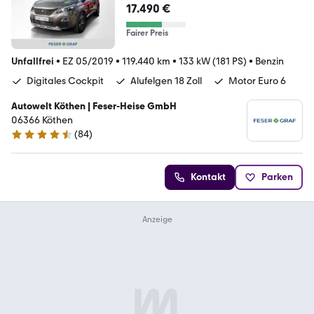
17.490 €
Fairer Preis
Unfallfrei
•
EZ 05/2019
•
119.440 km
•
133 kW (181 PS)
•
Benzin
Digitales Cockpit
Alufelgen 18 Zoll
Motor Euro 6
Autowelt Köthen | Feser-Heise GmbH
06366 Köthen
(
84
)
4.3 Sterne
Kontakt
Parken