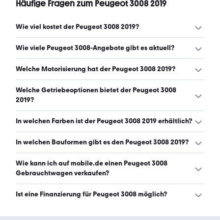
Häufige Fragen zum Peugeot 3008 2019
Wie viel kostet der Peugeot 3008 2019?
Ein guter Preis für einen Peugeot 3008 2019 liegt zwischen
Wie viele Peugeot 3008-Angebote gibt es aktuell?
13.500 € und 16.900 €. (Stand: 6.8.2026)
Es gibt insgesamt 430 Peugeot 3008 bei mobile.de,
Welche Motorisierung hat der Peugeot 3008 2019?
davon 430 Gebraucht- und 0 Neuwagen. (Stand:
6.8.2026)
Der Peugeot 3008 2019 hat Leistungen zwischen 131 und
Welche Getriebeoptionen bietet der Peugeot 3008
181 PS. (Stand: 6.8.2026)
2019?
Der Peugeot 3008 2019 ist mit automatischem,
In welchen Farben ist der Peugeot 3008 2019 erhältlich?
manuellem und halbautomatischem Getriebe erhältlich.
(Stand: 6.8.2026)
Den Peugeot 3008 2019 gibt es in folgenden Farben:
In welchen Bauformen gibt es den Peugeot 3008 2019?
weiß, grau, schwarz, rot, blau, braun, silber, grün, gold und
lila. Die häufigste Farbe ist weiß. (Stand: 6.8.2026)
Den Peugeot 3008 2019 gibt es in folgenden Bauformen:
Wie kann ich auf mobile.de einen Peugeot 3008
SUV und Kombi. (Stand: 6.8.2026)
Gebrauchtwagen verkaufen?
Alle Informationen zum Verkauf an mobile.de-
Ist eine Finanzierung für Peugeot 3008 möglich?
Ankaufstationen oder per Inserat auf mobile.de gibt es
auf unserer
Auto verkaufen
Seite.
Ja, ein Großteil der Angebote auf mobile.de kann