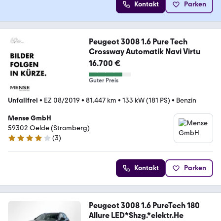
Kontakt
Parken
Peugeot 3008 1.6 Pure Tech
Crossway Automatik Navi Virtu
16.700 €
Guter Preis
Unfallfrei
•
EZ 08/2019
•
81.447 km
•
133 kW (181 PS)
•
Benzin
Mense GmbH
59302 Oelde (Stromberg)
(
3
)
4.1 Sterne
Kontakt
Parken
Peugeot 3008 1.6 PureTech 180
Allure LED*Shzg.*elektr.He