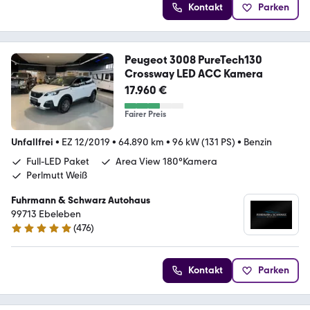
Kontakt
Parken
Peugeot 3008 PureTech130
Crossway LED ACC Kamera
17.960 €
Fairer Preis
Unfallfrei
•
EZ 12/2019
•
64.890 km
•
96 kW (131 PS)
•
Benzin
Full-LED Paket
Area View 180°Kamera
Perlmutt Weiß
Fuhrmann & Schwarz Autohaus
99713 Ebeleben
(
476
)
4.9 Sterne
Kontakt
Parken