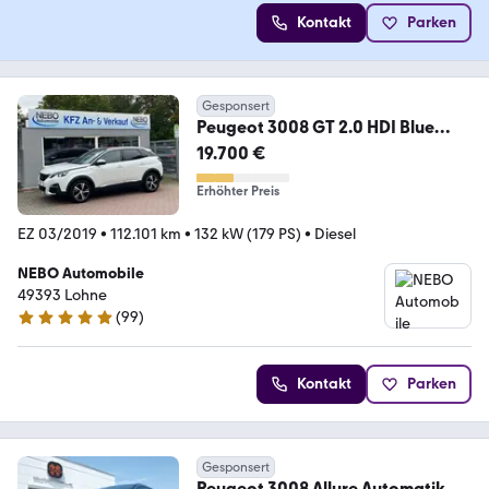
Kontakt
Parken
Gesponsert
Peugeot 3008 GT 2.0 HDI Blue
Panorama-Dach Automatik
19.700 €
Erhöhter Preis
EZ 03/2019
•
112.101 km
•
132 kW (179 PS)
•
Diesel
NEBO Automobile
49393 Lohne
(
99
)
4.9 Sterne
Kontakt
Parken
Gesponsert
Peugeot 3008 Allure Automatik