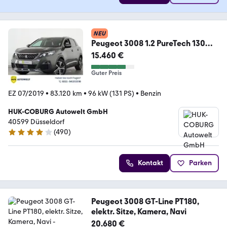
NEU
Peugeot 3008 1.2 PureTech 130
Allure LED+NAVI+PANO+SHZ+
15.460 €
Guter Preis
EZ 07/2019
•
83.120 km
•
96 kW (131 PS)
•
Benzin
HUK-COBURG Autowelt GmbH
40599 Düsseldorf
(
490
)
4 Sterne
Kontakt
Parken
Peugeot 3008 GT-Line PT180,
elektr. Sitze, Kamera, Navi
20.680 €