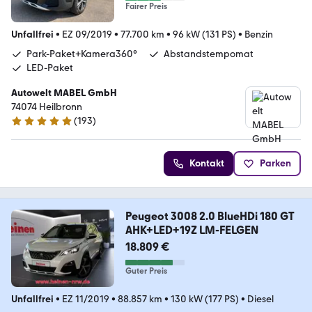
Fairer Preis
Unfallfrei
•
EZ 09/2019
•
77.700 km
•
96 kW (131 PS)
•
Benzin
Park-Paket+Kamera360°
Abstandstempomat
LED-Paket
Autowelt MABEL GmbH
74074 Heilbronn
(
193
)
4.9 Sterne
Kontakt
Parken
Peugeot 3008 2.0 BlueHDi 180 GT
AHK+LED+19Z LM-FELGEN
18.809 €
Guter Preis
Unfallfrei
•
EZ 11/2019
•
88.857 km
•
130 kW (177 PS)
•
Diesel