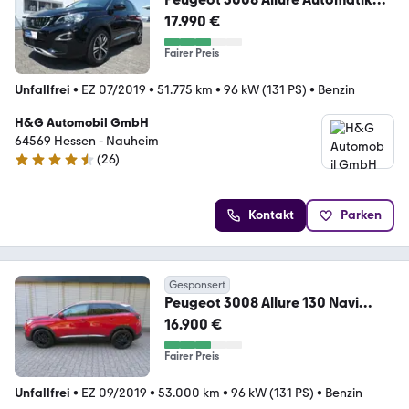
*KLIMA*ALU*NAVI*KAMERA*
17.990 €
Fairer Preis
Unfallfrei
•
EZ 07/2019
•
51.775 km
•
96 kW (131 PS)
•
Benzin
H&G Automobil GmbH
64569 Hessen - Nauheim
(
26
)
4.5 Sterne
Kontakt
Parken
Gesponsert
Peugeot 3008 Allure 130 Navi
Digitales Cockpit LED Apple
16.900 €
Fairer Preis
Unfallfrei
•
EZ 09/2019
•
53.000 km
•
96 kW (131 PS)
•
Benzin