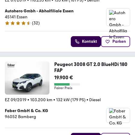
EZ 07/2019
•
116.235 km
•
133 kW (181 PS)
•
Benzin
Autohero Gmbh - Abholfiliale Essen
45141 Essen
(
32
)
4.7 Sterne
Kontakt
Parken
Peugeot 3008 GT 2.0 BlueHDi 180
FAP
19.900 €
Fairer Preis
EZ 09/2019
•
103.200 km
•
132 kW (179 PS)
•
Diesel
Faber GmbH & Co. KG
96052 Bamberg