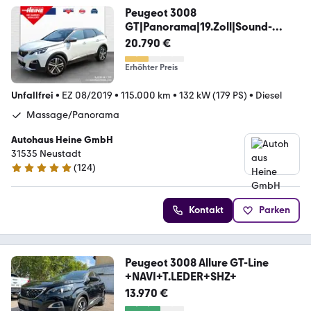
Peugeot 3008
GT|Panorama|19.Zoll|Sound-
System Focal|NAVI
20.790 €
Erhöhter Preis
Unfallfrei
•
EZ 08/2019
•
115.000 km
•
132 kW (179 PS)
•
Diesel
Massage/Panorama
Autohaus Heine GmbH
31535 Neustadt
(
124
)
5 Sterne
Kontakt
Parken
Peugeot 3008 Allure GT-Line
+NAVI+T.LEDER+SHZ+
13.970 €