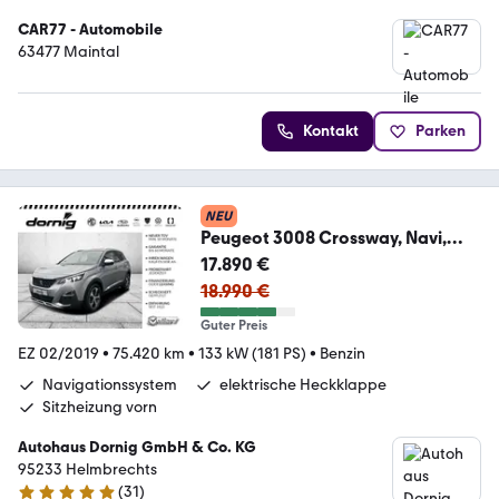
CAR77 - Automobile
63477 Maintal
Kontakt
Parken
NEU
Peugeot 3008 Crossway, Navi,
AHK, SHZ
17.890 €
18.990 €
Guter Preis
EZ 02/2019
•
75.420 km
•
133 kW (181 PS)
•
Benzin
Navigationssystem
elektrische Heckklappe
Sitzheizung vorn
Autohaus Dornig GmbH & Co. KG
95233 Helmbrechts
(
31
)