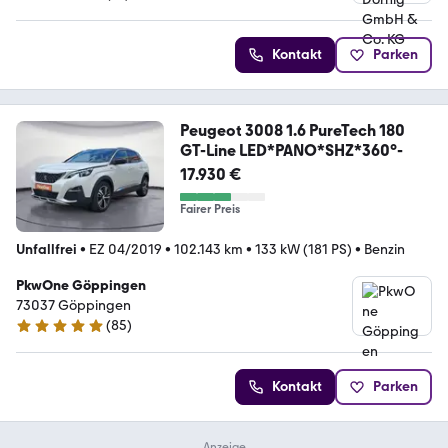
5 Sterne
Kontakt
Parken
Peugeot 3008 1.6 PureTech 180
GT-Line LED*PANO*SHZ*360°-
17.930 €
Fairer Preis
Unfallfrei
•
EZ 04/2019
•
102.143 km
•
133 kW (181 PS)
•
Benzin
PkwOne Göppingen
73037 Göppingen
(
85
)
4.9 Sterne
Kontakt
Parken