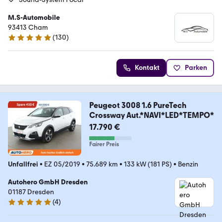
M.S-Automobile
93413 Cham
(
130
)
4.9 Sterne
Kontakt
Parken
Peugeot 3008 1.6 PureTech
Crossway Aut.*NAVI*LED*TEMPO*
17.790 €
Fairer Preis
Unfallfrei
•
EZ 05/2019
•
75.689 km
•
133 kW (181 PS)
•
Benzin
Autohero GmbH Dresden
01187 Dresden
(
4
)
5 Sterne