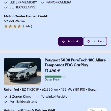
LEDER+MEMORY
PANO+KAMERA
EL. HECKKLAPPE
Motor Center Heinen GmbH
59368 Werne
(
46
)
4.6 Sterne
Kontakt
Parken
Peugeot 3008 PureTech 180 Allure
Tempomat PDC CarPlay
17.490 €
Guter Preis
Unfallfrei
•
EZ 11/2019
•
62.850 km
•
133 kW (181 PS)
•
Benzin
2 Zonen Klima
Totwinkel-Assistent
Fernlichtassistent
Autohalle Müller & Wäcker GbR