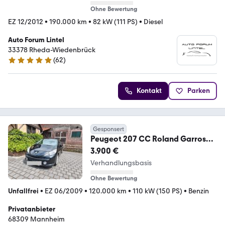
Ohne Bewertung
EZ 12/2012
•
190.000 km
•
82 kW (111 PS)
•
Diesel
Auto Forum Lintel
33378 Rheda-Wiedenbrück
(
62
)
5 Sterne
Kontakt
Parken
Gesponsert
Peugeot 207 CC Roland Garros
150 THP Roland Garros
3.900 €
Verhandlungsbasis
Ohne Bewertung
Unfallfrei
•
EZ 06/2009
•
120.000 km
•
110 kW (150 PS)
•
Benzin
Privatanbieter
68309 Mannheim