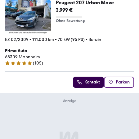
Peugeot 207 Urban Move
3.999 €
Ohne Bewertung
EZ 02/2009
•
111.000 km
•
70 kW (95 PS)
•
Benzin
Prima Auto
68309 Mannheim
(
105
)
4.8 Sterne
Kontakt
Parken