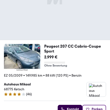
Peugeot 207 CC Cabrio-Coupe
Sport
2.999 €
Ohne Bewertung
EZ 05/2009
•
149.985 km
•
88 kW (120 PS)
•
Benzin
Autohaus Mikaal
68775 Ketsch
(
46
)
4.2 Sterne
Kontakt
Parken