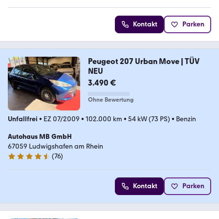
Kontakt
Parken
Peugeot 207 Urban Move | TÜV
NEU
3.490 €
Ohne Bewertung
Unfallfrei
•
EZ 07/2009
•
102.000 km
•
54 kW (73 PS)
•
Benzin
Autohaus MB GmbH
67059 Ludwigshafen am Rhein
(
76
)
4.3 Sterne
Kontakt
Parken