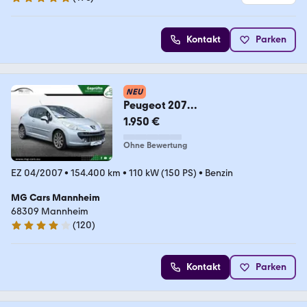
5 Sterne
Kontakt
Parken
NEU
Peugeot 207
Platinum~Panorama~Vollleder~Kl
1.950 €
ima~Bluetooth!
Ohne Bewertung
EZ 04/2007
•
154.400 km
•
110 kW (150 PS)
•
Benzin
MG Cars Mannheim
68309 Mannheim
(
120
)
4 Sterne
Kontakt
Parken