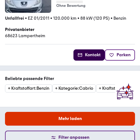
Ohne Bewertung
Unfallfrei
•
EZ 01/2011
•
120.000 km
•
88 kW (120 PS)
•
Benzin
Privatanbieter
68623 Lampertheim
Kontakt
Parken
Beliebte passende Filter
+
Kraftstoffart
:
Benzin
+
Kategorie
:
Cabrio
+
Kraftstoffart
:
Diesel
Mehr laden
Filter anpassen