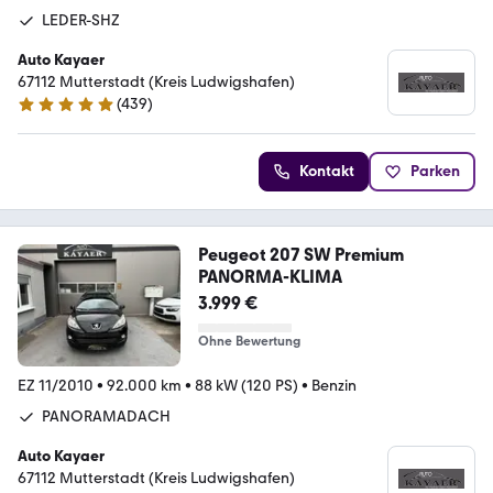
LEDER-SHZ
Auto Kayaer
67112 Mutterstadt (Kreis Ludwigshafen)
(
439
)
4.9 Sterne
Kontakt
Parken
Peugeot 207 SW Premium
PANORMA-KLIMA
3.999 €
Ohne Bewertung
EZ 11/2010
•
92.000 km
•
88 kW (120 PS)
•
Benzin
PANORAMADACH
Auto Kayaer
67112 Mutterstadt (Kreis Ludwigshafen)