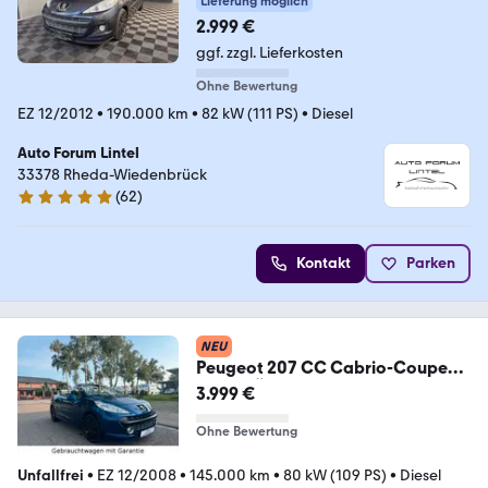
Lieferung möglich
2.999 €
ggf. zzgl. Lieferkosten
Ohne Bewertung
EZ 12/2012
•
190.000 km
•
82 kW (111 PS)
•
Diesel
Auto Forum Lintel
33378 Rheda-Wiedenbrück
(
62
)
5 Sterne
Kontakt
Parken
NEU
Peugeot 207 CC Cabrio-Coupe
Sport TÜV NEU & Garantie
3.999 €
Ohne Bewertung
Unfallfrei
•
EZ 12/2008
•
145.000 km
•
80 kW (109 PS)
•
Diesel