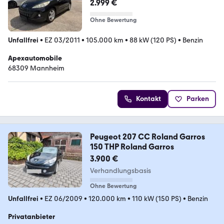
2.999 €
Ohne Bewertung
Unfallfrei
•
EZ 03/2011
•
105.000 km
•
88 kW (120 PS)
•
Benzin
Apexautomobile
68309 Mannheim
Kontakt
Parken
Peugeot 207 CC Roland Garros
150 THP Roland Garros
3.900 €
Verhandlungsbasis
Ohne Bewertung
Unfallfrei
•
EZ 06/2009
•
120.000 km
•
110 kW (150 PS)
•
Benzin
Privatanbieter