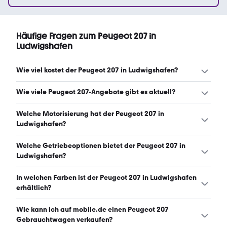
Häufige Fragen zum Peugeot 207 in
Ludwigshafen
Wie viel kostet der Peugeot 207 in Ludwigshafen?
Ein guter Preis für einen Peugeot 207 in Ludwigshafen
Wie viele Peugeot 207-Angebote gibt es aktuell?
liegt zwischen 1.950 € und 3.990 €. (Stand: 6.8.2026)
Es gibt insgesamt 53 Peugeot 207 bei mobile.de, davon
Welche Motorisierung hat der Peugeot 207 in
53 Gebraucht- und 0 Neuwagen. (Stand: 6.8.2026)
Ludwigshafen?
Der Peugeot 207 in Ludwigshafen hat Leistungen
Welche Getriebeoptionen bietet der Peugeot 207 in
zwischen 73 und 150 PS. (Stand: 6.8.2026)
Ludwigshafen?
Der Peugeot 207 in Ludwigshafen ist mit manuellem und
In welchen Farben ist der Peugeot 207 in Ludwigshafen
automatischem Getriebe erhältlich. (Stand: 6.8.2026)
erhältlich?
Den Peugeot 207 in Ludwigshafen gibt es in folgenden
Wie kann ich auf mobile.de einen Peugeot 207
Farben: grau, schwarz, blau, rot, silber, beige, braun und
Gebrauchtwagen verkaufen?