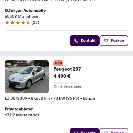
O.Takyan Automobile
68309 Mannheim
(
23
)
4.4 Sterne
Kontakt
Parken
NEU
Peugeot 207
4.490 €
Ohne Bewertung
EZ 08/2009
•
87.650 km
•
70 kW (95 PS)
•
Benzin
Privatanbieter
67112 Mutterstadt