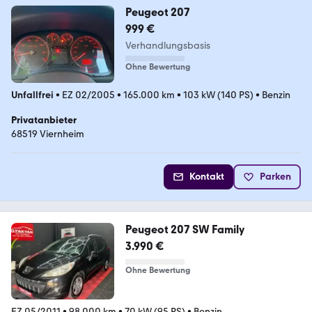
Peugeot 207
999 €
Verhandlungsbasis
Ohne Bewertung
Unfallfrei
•
EZ 02/2005
•
165.000 km
•
103 kW (140 PS)
•
Benzin
Privatanbieter
68519 Viernheim
Kontakt
Parken
Peugeot 207 SW Family
3.990 €
Ohne Bewertung
EZ 05/2011
•
98.000 km
•
70 kW (95 PS)
•
Benzin