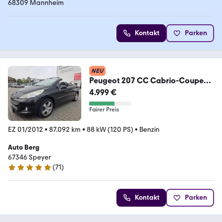
68309 Mannheim
Kontakt
Parken
NEU
Peugeot 207 CC Cabrio-Coupe
Premium*Klima
4.999 €
Fairer Preis
EZ 01/2012
•
87.092 km
•
88 kW (120 PS)
•
Benzin
Auto Berg
67346 Speyer
(
71
)
5 Sterne
Kontakt
Parken