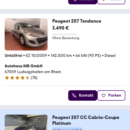
Peugeot 207 Tendance
3.490 €
Ohne Bewertung
Unfallfrei
•
EZ 10/2009
•
142.000 km
•
66 kW (90 PS)
•
Diesel
Autohaus MB GmbH
67059 Ludwigshafen am Rhein
(
76
)
4.3 Sterne
Kontakt
Parken
Peugeot 207 CC Cabrio-Coupe
Platinum