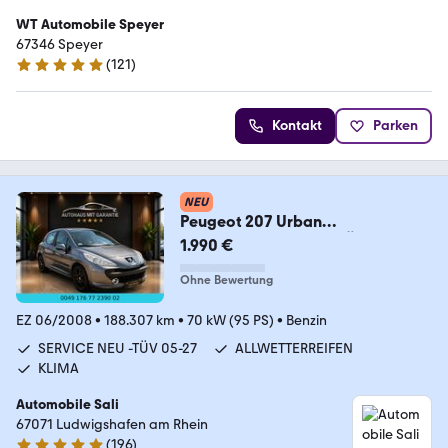
WT Automobile Speyer
67346 Speyer
(
121
)
4.8 Sterne
Kontakt
Parken
NEU
Peugeot 207 Urban
Move*SERVICE NEU*TÜV 05-
1.990 €
27*KLIMA*
Ohne Bewertung
EZ 06/2008
•
188.307 km
•
70 kW (95 PS)
•
Benzin
SERVICE NEU -TÜV 05-27
ALLWETTERREIFEN
KLIMA
Automobile Sali
67071 Ludwigshafen am Rhein
(
196
)