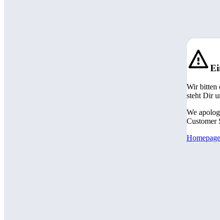
Ei
Wir bitten
steht Dir 
We apologi
Customer S
Homepag