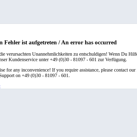
n Fehler ist aufgetreten / An error has occurred
 die verursachten Unannehmlichkeiten zu entschuldigen! Wenn Du Hilfe
unser Kundenservice unter +49 (0)30 - 81097 - 601 zur Verfügung.
se for any inconvenience! If you require assistance, please contact our
upport on +49 (0)30 - 81097 - 601.
e