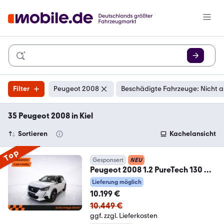
Filter
Peugeot 2008
Beschädigte Fahrzeuge: Nicht 
35 Peugeot 2008 in Kiel
Sortieren
Kachelansicht
Top
Gesponsert
NEU
Peugeot 2008 1.2 PureTech 130 GT
Kamera/KeyLess/LED/Navi
Lieferung möglich
10.199 €
10.449 €
ggf. zzgl. Lieferkosten