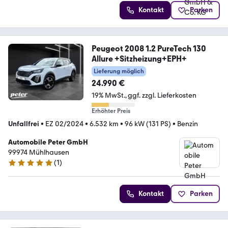
Kontakt
Parken
Peugeot 2008 1.2 PureTech 130
Allure +Sitzheizung+EPH+
Lieferung möglich
24.990 €
19% MwSt.
ggf. zzgl. Lieferkosten
Erhöhter Preis
Unfallfrei
•
EZ 02/2024
•
6.532 km
•
96 kW (131 PS)
•
Benzin
Automobile Peter GmbH
99974 Mühlhausen
(
1
)
5 Sterne
Kontakt
Parken