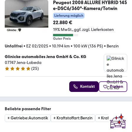
Peugeot 2008 ALLURE HYBRID 145
e-DSC6/360°-Kamera/Totwin
Lieferung möglich
22.880 €
19% MwSt.
ggf. zzgl. Lieferkosten
Guter Preis
Unfallfrei
•
EZ 02/2025
•
10.194 km
•
100 kW (136 PS)
•
Benzin
Glinicke automobiles Jena GmbH & Co. KG
07747 Jena-Lobeda
(
25
)
5 Sterne
Kontakt
Parken
Beliebte passende Filter
+
Getriebe
:
Automatik
+
Kraftstoffart
:
Benzin
+
Kraftstoffart
:
Die