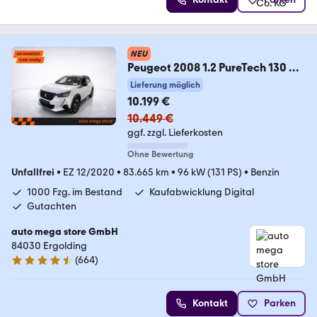
NEU
Peugeot 2008 1.2 PureTech 130 GT
Kamera/KeyLess/LED/Navi
Lieferung möglich
10.199 €
10.449 €
ggf. zzgl. Lieferkosten
Ohne Bewertung
Unfallfrei
•
EZ 12/2020
•
83.665 km
•
96 kW (131 PS)
•
Benzin
1000 Fzg. im Bestand
Kaufabwicklung Digital
Gutachten
auto mega store GmbH
84030 Ergolding
(
664
)
4.4 Sterne
Kontakt
Parken