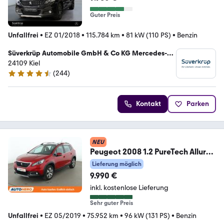
Guter Preis
Unfallfrei
•
EZ 01/2018
•
115.784 km
•
81 kW (110 PS)
•
Benzin
Süverkrüp Automobile GmbH & Co KG Mercedes-
Benz Kiel
24109 Kiel
(
244
)
4.7 Sterne
Kontakt
Parken
NEU
Peugeot 2008 1.2 PureTech Allure
*NAVI*TEMPO*PDC*SHZ*ALU
Lieferung möglich
9.990 €
inkl. kostenlose Lieferung
Sehr guter Preis
Unfallfrei
•
EZ 05/2019
•
75.952 km
•
96 kW (131 PS)
•
Benzin