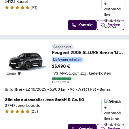
34123 Kassel
(
91
)
4.8 Sterne
Kontakt
Parken
Gesponsert
Peugeot 2008 ALLURE Benzin 130
EAT8
Lieferung möglich
23.990 €
19% MwSt.
ggf. zzgl. Lieferkosten
Guter Preis
Unfallfrei
•
EZ 10/2025
•
5.900 km
•
96 kW (131 PS)
•
Benzin
Glinicke automobiles Jena GmbH & Co. KG
07747 Jena-Lobeda
(
25
)
5 Sterne
Kontakt
Parken