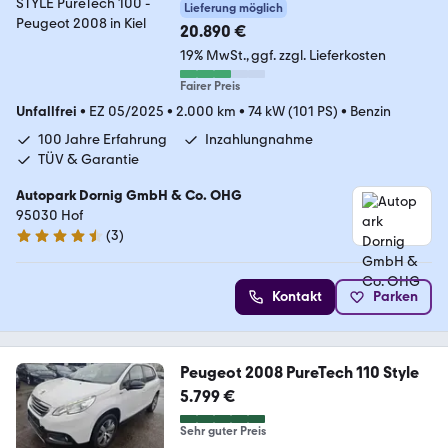
Lieferung möglich
20.890 €
19% MwSt.
ggf. zzgl. Lieferkosten
Fairer Preis
Unfallfrei
•
EZ 05/2025
•
2.000 km
•
74 kW (101 PS)
•
Benzin
100 Jahre Erfahrung
Inzahlungnahme
TÜV & Garantie
Autopark Dornig GmbH & Co. OHG
95030 Hof
(
3
)
4.7 Sterne
Kontakt
Parken
Peugeot 2008 PureTech 110 Style
5.799 €
Sehr guter Preis