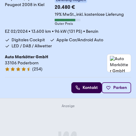
20.480 €
19% MwSt.
inkl. kostenlose Lieferung
Guter Preis
EZ 02/2024
•
13.600 km
•
96 kW (131 PS)
•
Benzin
Digitales Cockpit
Apple Car/Android Auto
LED / DAB / Allwetter
Auto Markötter GmbH
33106 Paderborn
(
254
)
4.7 Sterne
Kontakt
Parken