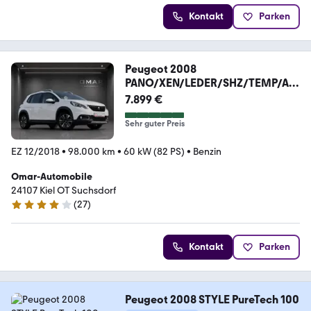
Kontakt
Parken
Peugeot 2008
PANO/XEN/LEDER/SHZ/TEMP/AL
U
7.899 €
Sehr guter Preis
EZ 12/2018
•
98.000 km
•
60 kW (82 PS)
•
Benzin
Omar-Automobile
24107 Kiel OT Suchsdorf
(
27
)
3.9 Sterne
Kontakt
Parken
Peugeot 2008 STYLE PureTech 100