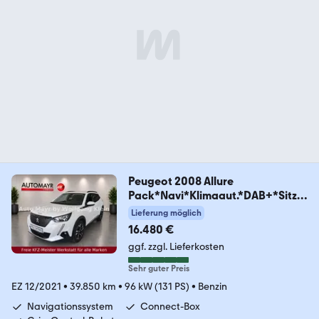
Peugeot 2008 Allure
Pack*Navi*Klimaaut.*DAB+*Sitzh
eiz*
Lieferung möglich
16.480 €
ggf. zzgl. Lieferkosten
Sehr guter Preis
EZ 12/2021
•
39.850 km
•
96 kW (131 PS)
•
Benzin
Navigationssystem
Connect-Box