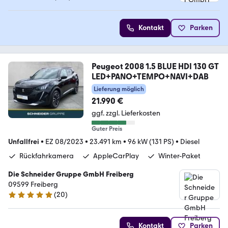
4.7 Sterne
Kontakt
Parken
Peugeot 2008 1.5 BLUE HDI 130 GT
LED+PANO+TEMPO+NAVI+DAB
Lieferung möglich
21.990 €
ggf. zzgl. Lieferkosten
Guter Preis
Unfallfrei
•
EZ 08/2023
•
23.491 km
•
96 kW (131 PS)
•
Diesel
Rückfahrkamera
AppleCarPlay
Winter-Paket
Die Schneider Gruppe GmbH Freiberg
09599 Freiberg
(
20
)
5 Sterne
Kontakt
Parken