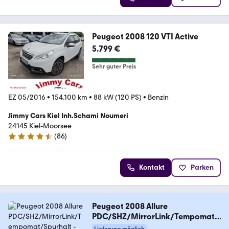
Peugeot 2008 120 VTI Active
5.799 €
Sehr guter Preis
EZ 05/2016
•
154.100 km
•
88 kW (120 PS)
•
Benzin
Jimmy Cars Kiel Inh.Schami Noumeri
24145 Kiel-Moorsee
(
86
)
4.3 Sterne
Kontakt
Parken
Peugeot 2008 Allure
PDC/SHZ/MirrorLink/Tempomat/
Spurhalt
Lieferung möglich