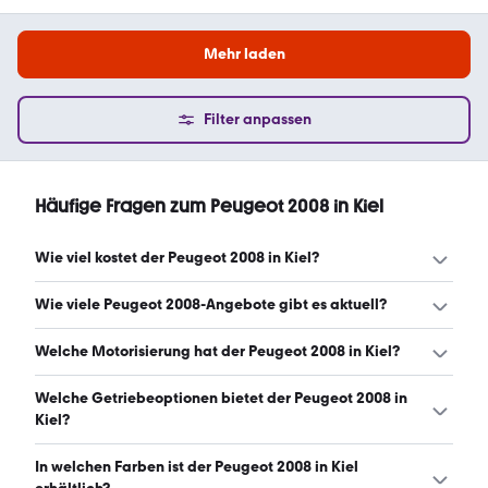
Mehr laden
Filter anpassen
Häufige Fragen zum Peugeot 2008 in Kiel
Wie viel kostet der Peugeot 2008 in Kiel?
Ein guter Preis für einen Peugeot 2008 in Kiel liegt
Wie viele Peugeot 2008-Angebote gibt es aktuell?
zwischen 12.185 € und 21.992 €. Leasingangebote starten
ab 259 € monatlich. (Stand: 6.8.2026)
Es gibt insgesamt 35 Peugeot 2008 bei mobile.de, davon
Welche Motorisierung hat der Peugeot 2008 in Kiel?
35 Gebraucht- und 0 Neuwagen. (Stand: 6.8.2026)
Der Peugeot 2008 in Kiel hat Leistungen zwischen 101 und
Welche Getriebeoptionen bietet der Peugeot 2008 in
145 PS. (Stand: 6.8.2026)
Kiel?
Der Peugeot 2008 in Kiel ist mit automatischem und
In welchen Farben ist der Peugeot 2008 in Kiel
manuellem Getriebe erhältlich. (Stand: 6.8.2026)