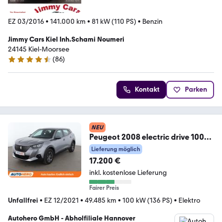
EZ 03/2016
•
141.000 km
•
81 kW (110 PS)
•
Benzin
Jimmy Cars Kiel Inh.Schami Noumeri
24145 Kiel-Moorsee
(
86
)
4.3 Sterne
Kontakt
Parken
NEU
Peugeot 2008 electric drive 100
kW Active Pack *NAV*CAM*
Lieferung möglich
17.200 €
inkl. kostenlose Lieferung
Fairer Preis
Unfallfrei
•
EZ 12/2021
•
49.485 km
•
100 kW (136 PS)
•
Elektro
Autohero GmbH - Abholfiliale Hannover