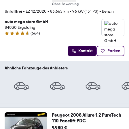
Ohne Bewertung
Unfallfrei
•
EZ 12/2020
•
83.665 km
•
96 kW (131 PS)
•
Benzin
auto mega store GmbH
84030 Ergolding
(
664
)
4.4 Sterne
Kontakt
Parken
Ähnliche Fahrzeuge des Anbieters
Peugeot 2008 Allure 1.2 PureTech
110 Facelift PDC
9.980 €