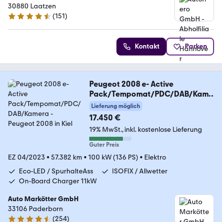
30880 Laatzen
(
151
)
4.7 Sterne
Kontakt
Parken
Peugeot 2008 e- Active
Pack/Tempomat/PDC/DAB/Kame
ra
Lieferung möglich
17.450 €
19% MwSt.
inkl. kostenlose Lieferung
Guter Preis
EZ 04/2023
•
57.382 km
•
100 kW (136 PS)
•
Elektro
Eco-LED / SpurhalteAss
ISOFIX / Allwetter
On-Board Charger 11kW
Auto Markötter GmbH
33106 Paderborn
(
254
)