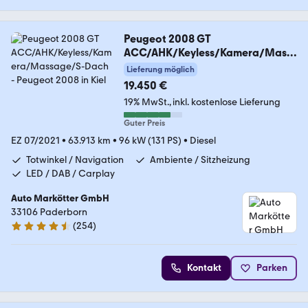
Peugeot 2008 GT
ACC/AHK/Keyless/Kamera/Mass
age/S-Dach
Lieferung möglich
19.450 €
19% MwSt.
inkl. kostenlose Lieferung
Guter Preis
EZ 07/2021
•
63.913 km
•
96 kW (131 PS)
•
Diesel
Totwinkel / Navigation
Ambiente / Sitzheizung
LED / DAB / Carplay
Auto Markötter GmbH
33106 Paderborn
(
254
)
4.7 Sterne
Kontakt
Parken