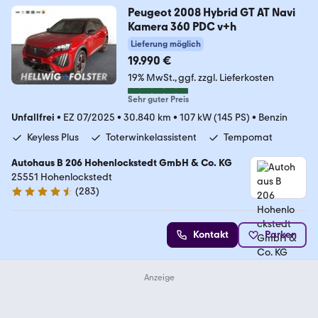
Peugeot 2008 Hybrid GT AT Navi
Kamera 360 PDC v+h
Lieferung möglich
19.990 €
19% MwSt.
ggf. zzgl. Lieferkosten
Sehr guter Preis
Unfallfrei
•
EZ 07/2025
•
30.840 km
•
107 kW (145 PS)
•
Benzin
Keyless Plus
Toterwinkelassistent
Tempomat
Autohaus B 206 Hohenlockstedt GmbH & Co. KG
25551 Hohenlockstedt
(
283
)
4.5 Sterne
Kontakt
Parken