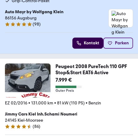
Grip-Control-Paket
Auto Mayr by Wolfgang Klein
86156 Augsburg
(
98
)
4.9 Sterne
Kontakt
Parken
Peugeot 2008 PureTech 110 GPF
Stop&Start EAT6 Active
7.999 €
Guter Preis
EZ 02/2016
•
131.000 km
•
81 kW (110 PS)
•
Benzin
Jimmy Cars Kiel Inh.Schami Noumeri
24145 Kiel-Moorsee
(
86
)
4.3 Sterne