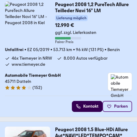
Peugeot 2008 1,2 PureTech Allure
Teilleder Navi 16" LM
Lieferung möglich
12.990 €
ggf. zzgl. Lieferkosten
Fairer Preis
Unfallfrei
•
EZ 05/2019
•
53.713 km
•
96 kW (131 PS)
•
Benzin
46x Tiemeyer in NRW
8.000 Autos verfügbar
www.tiemeyer.de
Automobile Tiemeyer GmbH
45711 Datteln
(
152
)
3.8 Sterne
Kontakt
Parken
Peugeot 2008 1.5 Blue-HDi Allure
Aut*NAVI*LED*TEMPO*CAM*