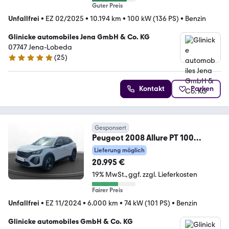
Guter Preis
Unfallfrei
•
EZ 02/2025
•
10.194 km
•
100 kW (136 PS)
•
Benzin
Glinicke automobiles Jena GmbH & Co. KG
07747 Jena-Lobeda
(
25
)
5 Sterne
Kontakt
Parken
Gesponsert
Peugeot 2008 Allure PT 100
Sitzheizung Kamera PDC ACC Ca
Lieferung möglich
20.995 €
19% MwSt.
ggf. zzgl. Lieferkosten
Fairer Preis
Unfallfrei
•
EZ 11/2024
•
6.000 km
•
74 kW (101 PS)
•
Benzin
Glinicke automobiles GmbH & Co. KG