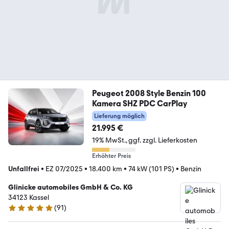
Peugeot 2008 Style Benzin 100
Kamera SHZ PDC CarPlay
Lieferung möglich
21.995 €
19% MwSt.
ggf. zzgl. Lieferkosten
Erhöhter Preis
Unfallfrei
•
EZ 07/2025
•
18.400 km
•
74 kW (101 PS)
•
Benzin
Glinicke automobiles GmbH & Co. KG
34123 Kassel
(
91
)
4.8 Sterne