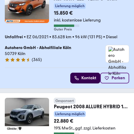
Lieferung möglich
15.850 €
inkl. kostenlose Lieferung
Guter Preis
Unfallfrei
•
EZ 06/2021
•
83.628 km
•
96 kW (131 PS)
•
Diesel
Autohero GmbH - Abholfiliale Köln
50739 Köln
(
365
)
4.6 Sterne
Kontakt
Parken
Gesponsert
Peugeot 2008 ALLURE HYBRID 145
e-DSC6/360°-Kamera/Totwin
Lieferung möglich
22.880 €
19% MwSt.
ggf. zzgl. Lieferkosten