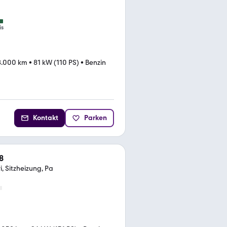
is
8.000 km
•
81 kW (110 PS)
•
Benzin
Kontakt
Parken
8
, Sitzheizung, Pa