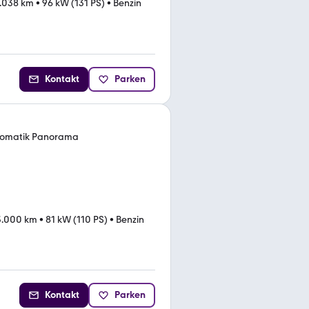
.038 km
•
96 kW (131 PS)
•
Benzin
Kontakt
Parken
tomatik Panorama
3.000 km
•
81 kW (110 PS)
•
Benzin
Kontakt
Parken