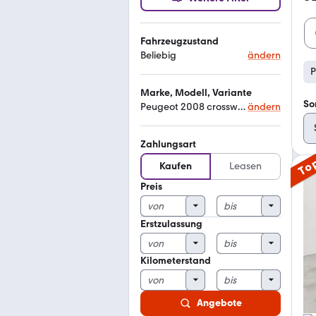
Fahrzeugzustand
Beliebig
ändern
P
Marke, Modell, Variante
So
Peugeot 2008 crossway
ändern
Zahlungsart
To
Kaufen
Leasen
Preis
Erstzulassung
Kilometerstand
Angebote