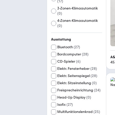
(
17
)
3-Zonen-Klimaautomatik
(
0
)
4-Zonen-Klimaautomatik
(
0
)
Ausstattung
Bluetooth
(
27
)
Bordcomputer
(
28
)
A&
CD-Spieler
(
6
)
45
Elektr. Fensterheber
(
28
)
Elektr. Seitenspiegel
(
28
)
Elektr. Sitzeinstellung
(
0
)
Freisprecheinrichtung
(
24
)
Head-Up Display
(
0
)
Isofix
(
27
)
Multifunktionslenkrad
(
25
)