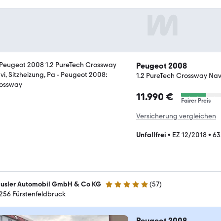
Peugeot 2008
1.2 PureTech Crossway Navi
11.990 €
Fairer Preis
Versicherung vergleichen
Unfallfrei
•
EZ 12/2018
•
63
usler Automobil GmbH & Co KG
(
57
)
4.9 Sterne
256 Fürstenfeldbruck
Peugeot 2008