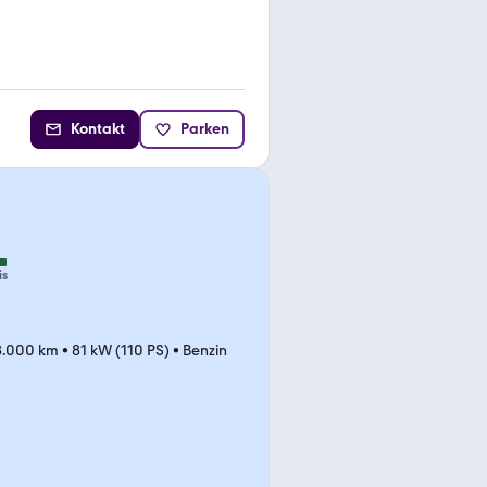
Kontakt
Parken
is
8.000 km
•
81 kW (110 PS)
•
Benzin