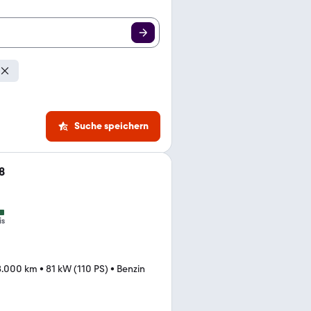
Suche speichern
8
is
8.000 km
•
81 kW (110 PS)
•
Benzin