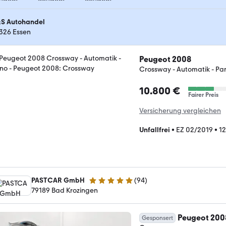
S Autohandel
326 Essen
Peugeot 2008
Crossway - Automatik - Pa
10.800 €
Fairer Preis
Versicherung vergleichen
Unfallfrei
•
EZ 02/2019
•
1
PASTCAR GmbH
(
94
)
5 Sterne
79189 Bad Krozingen
Peugeot 200
Gesponsert