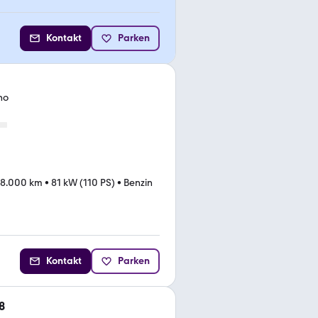
Kontakt
Parken
no
28.000 km
•
81 kW (110 PS)
•
Benzin
Kontakt
Parken
8