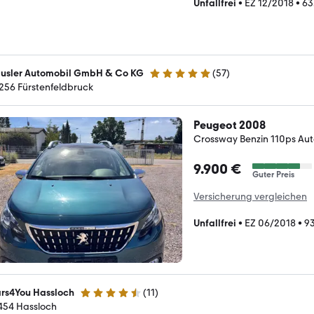
Unfallfrei
•
EZ 12/2018
•
63
usler Automobil GmbH & Co KG
(
57
)
4.9 Sterne
256 Fürstenfeldbruck
Peugeot 2008
Crossway Benzin 110ps Au
9.900 €
Guter Preis
Versicherung vergleichen
Unfallfrei
•
EZ 06/2018
•
9
rs4You Hassloch
(
11
)
4.7 Sterne
454 Hassloch