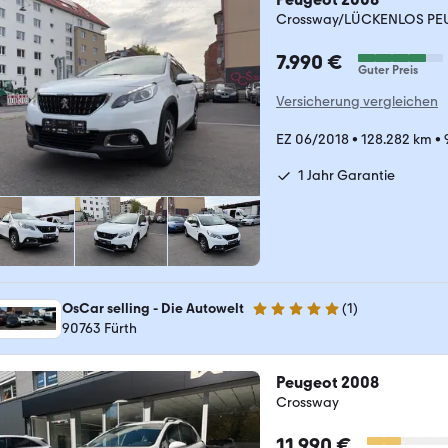
Crossway/LÜCKENLOS P
7.990 €
Guter Preis
Versicherung vergleichen
EZ 06/2018
•
128.282 km
•
1 Jahr Garantie
OsCar selling - Die Autowelt
(
1
)
5 Sterne
90763 Fürth
Peugeot 2008
Crossway
11.990 €