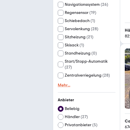
Navigationssystem
(
26
)
Regensensor
(
19
)
Schiebedach
(
1
)
Servolenkung
(
28
)
Hä
82
Sitzheizung
(
21
)
Skisack
(
1
)
Standheizung
(
0
)
Start/Stopp-Automatik
(
27
)
Zentralverriegelung
(
28
)
Mehr
...
Anbieter
Beliebig
Händler
(
27
)
Ca
Privatanbieter
(
5
)
67