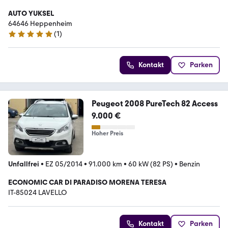
AUTO YUKSEL
64646 Heppenheim
(
1
)
5 Sterne
Kontakt
Parken
Peugeot 2008 PureTech 82 Access
9.000 €
Hoher Preis
Unfallfrei
•
EZ 05/2014
•
91.000 km
•
60 kW (82 PS)
•
Benzin
ECONOMIC CAR DI PARADISO MORENA TERESA
IT-85024 LAVELLO
Kontakt
Parken