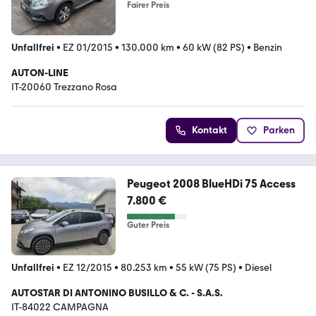
Fairer Preis
Unfallfrei
•
EZ 01/2015
•
130.000 km
•
60 kW (82 PS)
•
Benzin
AUTON-LINE
IT-20060 Trezzano Rosa
Kontakt
Parken
Peugeot 2008 BlueHDi 75 Access
7.800 €
Guter Preis
Unfallfrei
•
EZ 12/2015
•
80.253 km
•
55 kW (75 PS)
•
Diesel
AUTOSTAR DI ANTONINO BUSILLO & C. - S.A.S.
IT-84022 CAMPAGNA