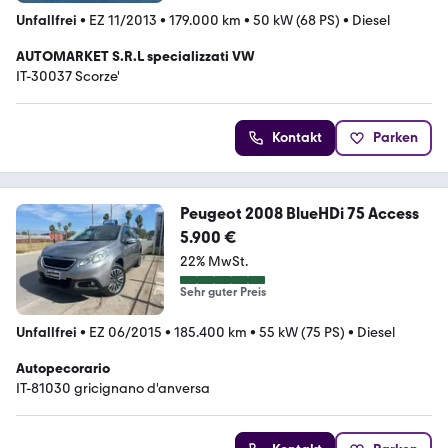
Unfallfrei
•
EZ 11/2013
•
179.000 km
•
50 kW (68 PS)
•
Diesel
AUTOMARKET S.R.L specializzati VW
IT-30037 Scorze'
Kontakt
Parken
Peugeot 2008 BlueHDi 75 Access
5.900 €
22% MwSt.
Sehr guter Preis
Unfallfrei
•
EZ 06/2015
•
185.400 km
•
55 kW (75 PS)
•
Diesel
Autopecorario
IT-81030 gricignano d'anversa