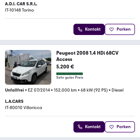
A.D.I. CAR S.R.L.
IT-10148 Torino
Kontakt
Parken
Peugeot 2008 1.4 HDi 68CV
Access
5.200 €
Sehr guter Preis
Unfallfrei
•
EZ 07/2014
•
152.000 km
•
68 kW (92 PS)
•
Diesel
L.A.CARS
IT-80010 Villaricca
Kontakt
Parken