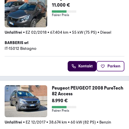
11.000 €
Fairer Preis
Unfallfrei
•
EZ 02/2018
•
67.404 km
•
55 kW (75 PS)
•
Diesel
BARBERIS srl
IT-15012 Bistagno
Kontakt
Parken
Peugeot PEUGEOT 2008 PureTech
82 Access
8.990 €
Fairer Preis
Unfallfrei
•
EZ 12/2017
•
38.674 km
•
60 kW (82 PS)
•
Benzin