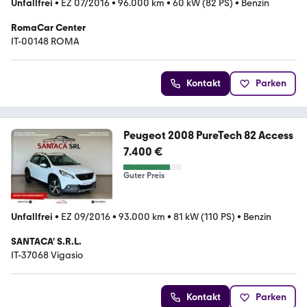
Unfallfrei
•
EZ 07/2016
•
96.000 km
•
60 kW (82 PS)
•
Benzin
RomaCar Center
IT-00148 ROMA
Kontakt
Parken
Peugeot 2008 PureTech 82 Access
7.400 €
Guter Preis
Unfallfrei
•
EZ 09/2016
•
93.000 km
•
81 kW (110 PS)
•
Benzin
SANTACA' S.R.L.
IT-37068 Vigasio
Kontakt
Parken