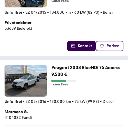
Guter Preis
Unfallfrei
•
EZ 04/2015
•
104.800 km
•
60 kW (82 PS)
•
Benzin
Privatanbieter
33689 Bielefeld
Kontakt
Parken
Peugeot 2008 BlueHDi 75 Access
9.500 €
Fairer Preis
Unfallfrei
•
EZ 03/2016
•
120.000 km
•
73 kW (99 PS)
•
Diesel
Marrocco G.
IT-04022 Fondi