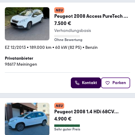
NEU
Peugeot 2008 Access PureTech 82
Access
7.500 €
Verhandlungsbasis
Ohne Bewertung
EZ 12/2013
•
189.000 km
•
60 kW (82 PS)
•
Benzin
Privatanbieter
98617 Meiningen
Kontakt
Parken
NEU
Peugeot 2008 1.4 HDi 68CV
Access OK neo patentat
4.900 €
Sehr guter Preis