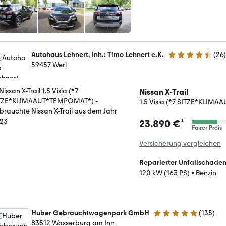
Autohaus Lehnert, Inh.: Timo Lehnert e.K.
(
26
)
4.5 Sterne
59457 Werl
Nissan X-Trail
1.5 Visia (*7 SITZE*KLIM
¹
23.890 €
Fairer Preis
Versicherung vergleichen
Reparierter Unfallschade
120 kW (163 PS)
•
Benzin
Huber Gebrauchtwagenpark GmbH
(
135
)
5 Sterne
83512 Wasserburg am Inn