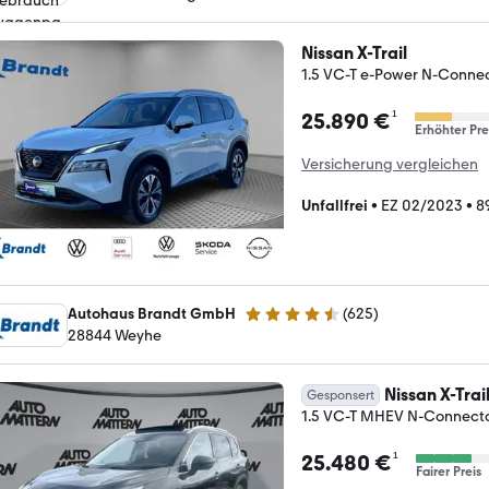
Nissan X-Trail
1.5 VC-T e-Power N-Con
¹
25.890 €
Erhöhter Pre
Versicherung vergleichen
Unfallfrei
•
EZ 02/2023
•
8
Autohaus Brandt GmbH
(
625
)
4.7 Sterne
28844 Weyhe
Nissan X-Trai
Gesponsert
1.5 VC-T MHEV N-Connec
¹
25.480 €
Fairer Preis