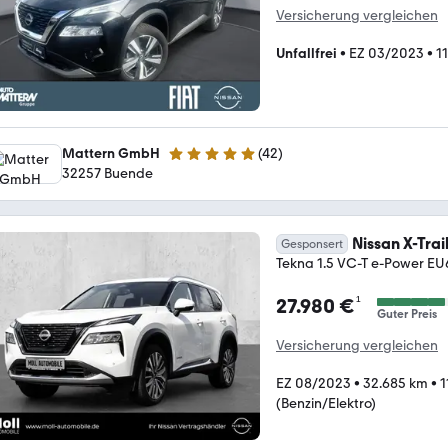
Versicherung vergleichen
Unfallfrei
•
EZ 03/2023
•
1
Mattern GmbH
(
42
)
4.9 Sterne
32257 Buende
Nissan X-Trai
Gesponsert
Tekna 1.5 VC-T e-Power E
¹
27.980 €
Guter Preis
Versicherung vergleichen
EZ 08/2023
•
32.685 km
•
1
(Benzin/Elektro)