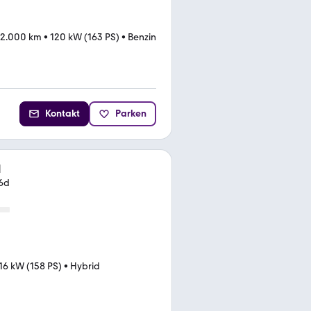
12.000 km
•
120 kW (163 PS)
•
Benzin
Kontakt
Parken
l
U6d
16 kW (158 PS)
•
Hybrid