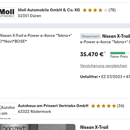
Moll Automobile GmbH & Co. KG
(
78
)
4.2 Sterne
52351 Düren
Nissan X-Trai
Gesponsert
e-Power e-4orce "Tekna+"
¹
35.470 €
Fairer Preis
Versicherung vergleichen
Unfallfrei
•
EZ 07/2023
•
47
Autohaus am Prinzert Vertriebs GmbH
(
36
)
4.8 Sterne
63322 Rödermark
Nissan X-Trail