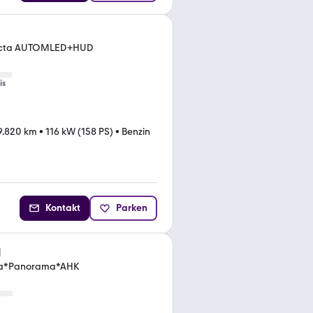
necta AUTOMLED+HUD
is
9.820 km
•
116 kW (158 PS)
•
Benzin
Kontakt
Parken
l
ta*Panorama*AHK