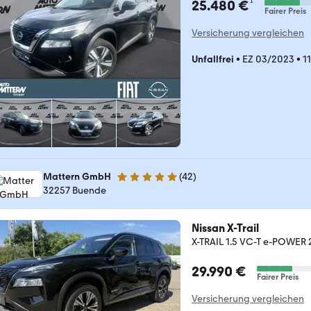
¹
25.480 €
Fairer Preis
Versicherung vergleichen
Unfallfrei
•
EZ 03/2023
•
1
Mattern GmbH
(
42
)
4.9 Sterne
32257 Buende
Nissan X-Trail
X-TRAIL 1.5 VC-T e-POWER
29.990 €
Fairer Preis
Versicherung vergleichen