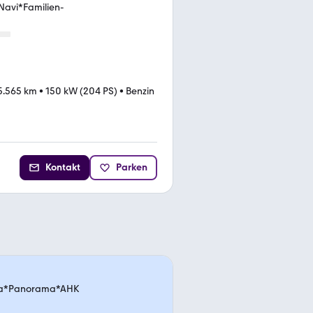
Navi*Familien-
5.565 km
•
150 kW (204 PS)
•
Benzin
Kontakt
Parken
ta*Panorama*AHK