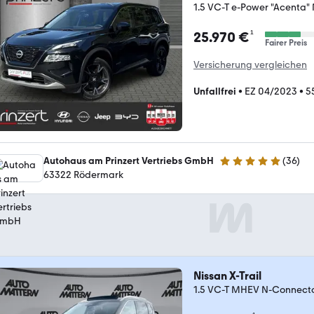
1.5 VC-T e-Power "Acenta" 
¹
25.970 €
Fairer Preis
Versicherung vergleichen
Unfallfrei
•
EZ 04/2023
•
5
Autohaus am Prinzert Vertriebs GmbH
(
36
)
4.8 Sterne
63322 Rödermark
Nissan X-Trail
1.5 VC-T MHEV N-Connec