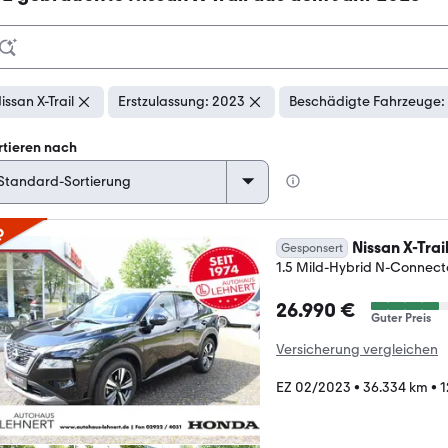
issan X-Trail
Erstzulassung: 2023
Beschädigte Fahrzeuge: 
rtieren nach
p
Nissan X-Trai
Gesponsert
1.5 Mild-Hybrid N-Connec
26.990 €
Guter Preis
Versicherung vergleichen
EZ 02/2023
•
36.334 km
•
1