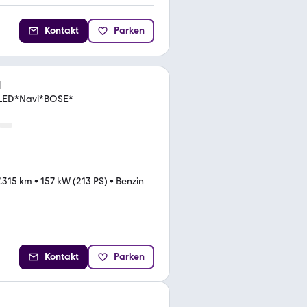
Kontakt
Parken
l
 LED*Navi*BOSE*
.315 km
•
157 kW (213 PS)
•
Benzin
Kontakt
Parken