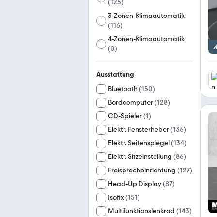
(
125
)
3-Zonen-Klimaautomatik
(
116
)
4-Zonen-Klimaautomatik
(
0
)
Ausstattung
Bluetooth
(
150
)
Bordcomputer
(
128
)
CD-Spieler
(
1
)
Elektr. Fensterheber
(
136
)
Elektr. Seitenspiegel
(
134
)
Elektr. Sitzeinstellung
(
86
)
Freisprecheinrichtung
(
127
)
Head-Up Display
(
87
)
Isofix
(
151
)
Multifunktionslenkrad
(
143
)