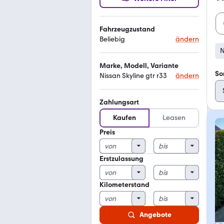
Fahrzeugzustand
Beliebig
ändern
N
Marke, Modell, Variante
So
Nissan Skyline gtr r33
ändern
Zahlungsart
Kaufen
Leasen
Preis
Erstzulassung
Kilometerstand
Angebote