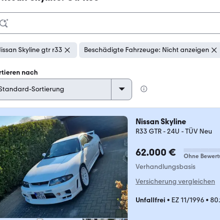
issan Skyline gtr r33
Beschädigte Fahrzeuge: Nicht anzeigen
rtieren nach
Nissan Skyline
R33 GTR - 24U - TÜV Neu
62.000 €
Ohne Bewert
Verhandlungsbasis
Versicherung vergleichen
Unfallfrei
•
EZ 11/1996
•
80