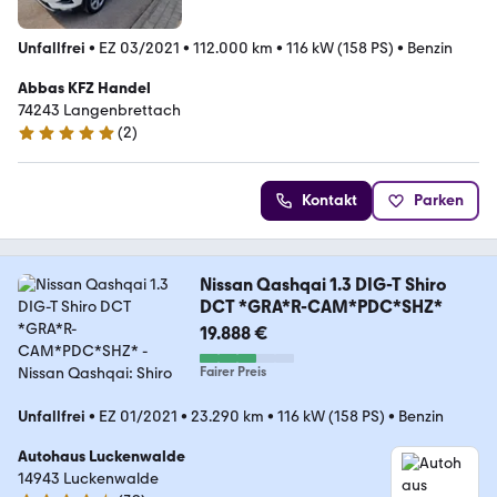
Unfallfrei
•
EZ 03/2021
•
112.000 km
•
116 kW (158 PS)
•
Benzin
Abbas KFZ Handel
74243 Langenbrettach
(
2
)
5 Sterne
Kontakt
Parken
Nissan Qashqai 1.3 DIG-T Shiro
DCT *GRA*R-CAM*PDC*SHZ*
19.888 €
Fairer Preis
Unfallfrei
•
EZ 01/2021
•
23.290 km
•
116 kW (158 PS)
•
Benzin
Autohaus Luckenwalde
14943 Luckenwalde