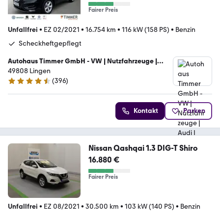
Fairer Preis
Unfallfrei
•
EZ 02/2021
•
16.754 km
•
116 kW (158 PS)
•
Benzin
Scheckheftgepflegt
Autohaus Timmer GmbH - VW | Nutzfahrzeuge |
Audi | Skoda | Seat |
49808 Lingen
(
396
)
4.6 Sterne
Kontakt
Parken
Nissan Qashqai 1.3 DIG-T Shiro
16.880 €
Fairer Preis
Unfallfrei
•
EZ 08/2021
•
30.500 km
•
103 kW (140 PS)
•
Benzin