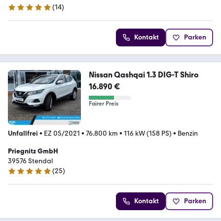
(
14
)
4.9 Sterne
Kontakt
Parken
Nissan Qashqai 1.3 DIG-T Shiro
16.890 €
Fairer Preis
Unfallfrei
•
EZ 05/2021
•
76.800 km
•
116 kW (158 PS)
•
Benzin
Priegnitz GmbH
39576 Stendal
(
25
)
5 Sterne
Kontakt
Parken