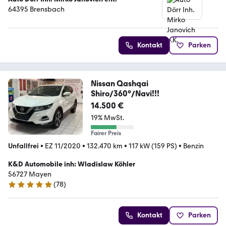
64395 Brensbach
Kontakt
Parken
Nissan Qashqai
Shiro/360°/Navi!!!
14.500 €
19% MwSt.
Fairer Preis
Unfallfrei
•
EZ 11/2020
•
132.470 km
•
117 kW (159 PS)
•
Benzin
K&D Automobile inh: Wladislaw Köhler
56727 Mayen
(
78
)
4.9 Sterne
Kontakt
Parken