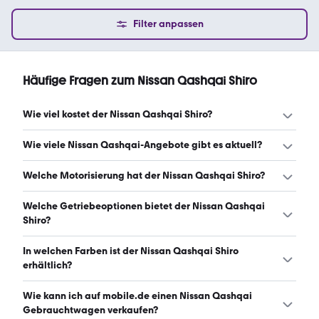
Filter anpassen
Häufige Fragen zum Nissan Qashqai Shiro
Wie viel kostet der Nissan Qashqai Shiro?
Ein guter Preis für einen Nissan Qashqai Shiro liegt
Wie viele Nissan Qashqai-Angebote gibt es aktuell?
zwischen 16.412 € und 17.990 €. (Stand: 10.8.2026)
Es gibt insgesamt 22 Nissan Qashqai bei mobile.de,
Welche Motorisierung hat der Nissan Qashqai Shiro?
davon 22 Gebraucht- und 0 Neuwagen. (Stand:
10.8.2026)
Der Nissan Qashqai Shiro hat Leistungen zwischen 140
Welche Getriebeoptionen bietet der Nissan Qashqai
und 158 PS. (Stand: 10.8.2026)
Shiro?
Der Nissan Qashqai Shiro ist mit automatischem und
In welchen Farben ist der Nissan Qashqai Shiro
manuellem Getriebe erhältlich. (Stand: 10.8.2026)
erhältlich?
Den Nissan Qashqai Shiro gibt es in folgenden Farben:
Wie kann ich auf mobile.de einen Nissan Qashqai
schwarz, grau, weiß, blau, rot und silber. Die häufigste
Gebrauchtwagen verkaufen?