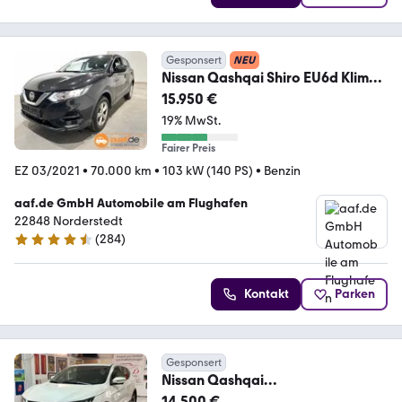
Gesponsert
NEU
Nissan Qashqai Shiro EU6d Klima
Navi PDCv+h Rückfahrkam
15.950 €
19% MwSt.
Fairer Preis
EZ 03/2021
•
70.000 km
•
103 kW (140 PS)
•
Benzin
aaf.de GmbH Automobile am Flughafen
22848 Norderstedt
(
284
)
4.4 Sterne
Kontakt
Parken
Gesponsert
Nissan Qashqai
Shiro/360°/Navi!!!
14.500 €