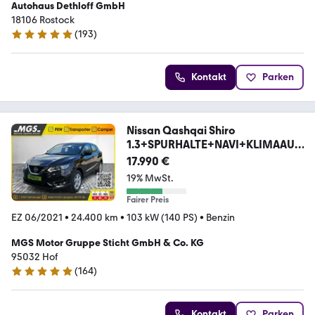
Autohaus Dethloff GmbH
18106 Rostock
(
193
)
4.8 Sterne
Kontakt
Parken
Nissan Qashqai Shiro
1.3+SPURHALTE+NAVI+KLIMAAUT
OMATIK
17.990 €
19% MwSt.
Fairer Preis
EZ 06/2021
•
24.400 km
•
103 kW (140 PS)
•
Benzin
MGS Motor Gruppe Sticht GmbH & Co. KG
95032 Hof
(
164
)
4.8 Sterne
Kontakt
Parken