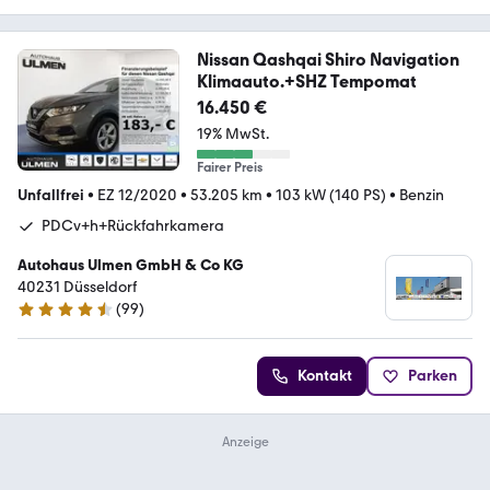
Nissan Qashqai Shiro Navigation
Klimaauto.+SHZ Tempomat
16.450 €
19% MwSt.
Fairer Preis
Unfallfrei
•
EZ 12/2020
•
53.205 km
•
103 kW (140 PS)
•
Benzin
PDCv+h+Rückfahrkamera
Autohaus Ulmen GmbH & Co KG
40231 Düsseldorf
(
99
)
4.5 Sterne
Kontakt
Parken