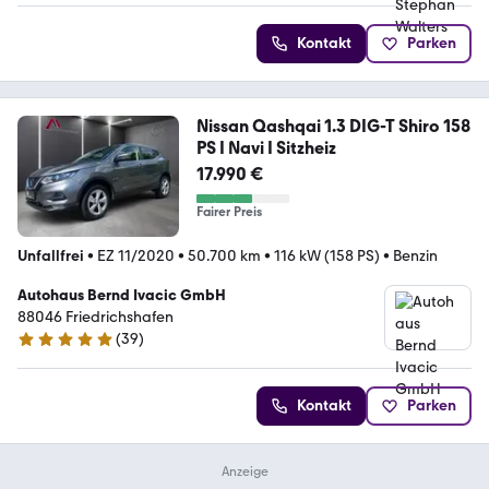
Kontakt
Parken
Nissan Qashqai 1.3 DIG-T Shiro 158
PS I Navi I Sitzheiz
17.990 €
Fairer Preis
Unfallfrei
•
EZ 11/2020
•
50.700 km
•
116 kW (158 PS)
•
Benzin
Autohaus Bernd Ivacic GmbH
88046 Friedrichshafen
(
39
)
5 Sterne
Kontakt
Parken