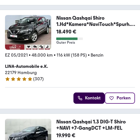
Nissan Qashqai Shiro
1.Hd*Kamera*NaviTouch*Spurh.*1
58Ps
18.490 €
Guter Preis
EZ 05/2021
•
48.000 km
•
116 kW (158 PS)
•
Benzin
LINA-Automobile e.K.
22179 Hamburg
(
307
)
4.9 Sterne
Kontakt
Parken
Nissan Qashqai 1.3 DIG-T Shiro
+NAVI +7-GangDCT +LM-FEL
19.990 €