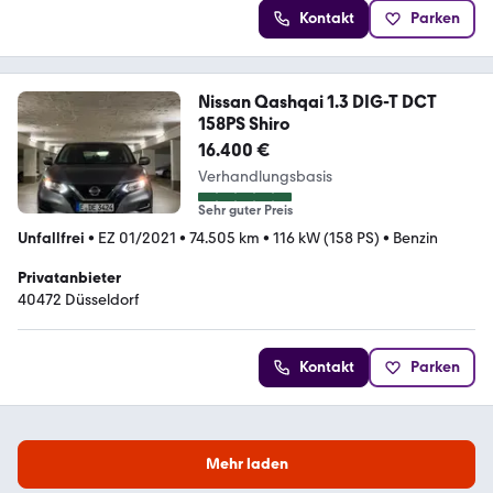
Kontakt
Parken
Nissan Qashqai 1.3 DIG-T DCT
158PS Shiro
16.400 €
Verhandlungsbasis
Sehr guter Preis
Unfallfrei
•
EZ 01/2021
•
74.505 km
•
116 kW (158 PS)
•
Benzin
Privatanbieter
40472 Düsseldorf
Kontakt
Parken
Mehr laden