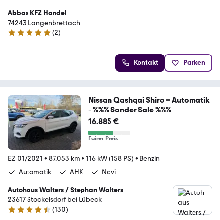
Abbas KFZ Handel
74243 Langenbrettach
(
2
)
5 Sterne
Kontakt
Parken
Nissan Qashqai Shiro = Automatik
- %%% Sonder Sale %%%
16.885 €
Fairer Preis
EZ 01/2021
•
87.053 km
•
116 kW (158 PS)
•
Benzin
Automatik
AHK
Navi
Autohaus Walters / Stephan Walters
23617 Stockelsdorf bei Lübeck
(
130
)
4.6 Sterne