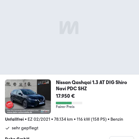
Nissan Qashqai 1.3 AT DIG Shiro
Navi PDC SHZ
17.950 €
Fairer Preis
Unfallfrei
•
EZ 02/2021
•
78.134 km
•
116 kW (158 PS)
•
Benzin
sehr gepflegt