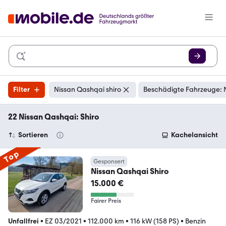
Filter
Nissan Qashqai shiro
Beschädigte Fahrzeuge: 
22 Nissan Qashqai: Shiro
Sortieren
Kachelansicht
Top
Gesponsert
Nissan Qashqai Shiro
15.000 €
Fairer Preis
Unfallfrei
•
EZ 03/2021
•
112.000 km
•
116 kW (158 PS)
•
Benzin