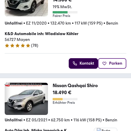
19% MwSt.
Fairer Preis
Unfallfrei
•
EZ 11/2020
•
132.470 km
•
117 kW (159 PS)
•
Benzin
K&D Automobile inh: Wladislaw Köhler
56727 Mayen
(
78
)
4.9 Sterne
Kontakt
Parken
Nissan Qashqai Shiro
18.490 €
Erhöhter Preis
Unfallfrei
•
EZ 05/2021
•
62.750 km
•
116 kW (158 PS)
•
Benzin
Auto Dörr Inh. Mirko Janovich e.K.