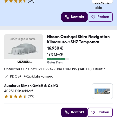
(
39
)
4.7 Sterne
Kontakt
Parken
Nissan Qashqai Shiro Navigation
Klimaauto.+SHZ Tempomat
16.950 €
19% MwSt.
Guter Preis
Unfallfrei
•
EZ 06/2021
•
29.566 km
•
103 kW (140 PS)
•
Benzin
PDCv+h+Rückfahrkamera
Autohaus Ulmen GmbH & Co KG
40231 Düsseldorf
(
99
)
4.5 Sterne
Kontakt
Parken