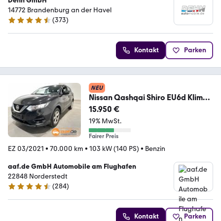
Dehn GmbH
14772 Brandenburg an der Havel
(
373
)
4.7 Sterne
Kontakt
Parken
NEU
Nissan Qashqai Shiro EU6d Klima
Navi PDCv+h Rückfahrkam
15.950 €
19% MwSt.
Fairer Preis
EZ 03/2021
•
70.000 km
•
103 kW (140 PS)
•
Benzin
aaf.de GmbH Automobile am Flughafen
22848 Norderstedt
(
284
)
4.4 Sterne
Kontakt
Parken