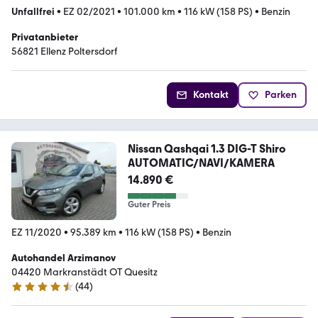
Unfallfrei
•
EZ 02/2021
•
101.000 km
•
116 kW (158 PS)
•
Benzin
Privatanbieter
56821 Ellenz Poltersdorf
Kontakt
Parken
Nissan Qashqai 1.3 DIG-T Shiro
AUTOMATIC/NAVI/KAMERA
14.890 €
Guter Preis
EZ 11/2020
•
95.389 km
•
116 kW (158 PS)
•
Benzin
Autohandel Arzimanov
04420 Markranstädt OT Quesitz
(
44
)
4.6 Sterne