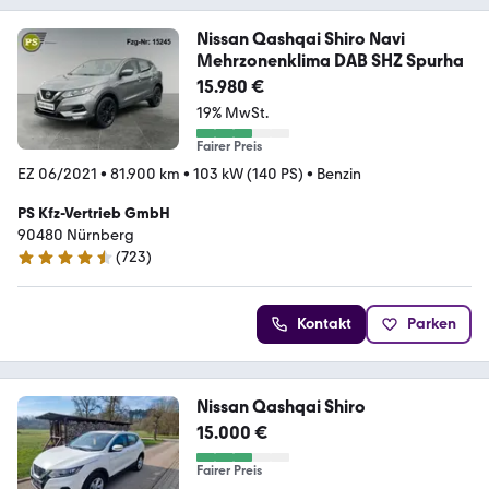
Nissan Qashqai Shiro Navi
Mehrzonenklima DAB SHZ Spurha
15.980 €
19% MwSt.
Fairer Preis
EZ 06/2021
•
81.900 km
•
103 kW (140 PS)
•
Benzin
PS Kfz-Vertrieb GmbH
90480 Nürnberg
(
723
)
4.7 Sterne
Kontakt
Parken
Nissan Qashqai Shiro
15.000 €
Fairer Preis