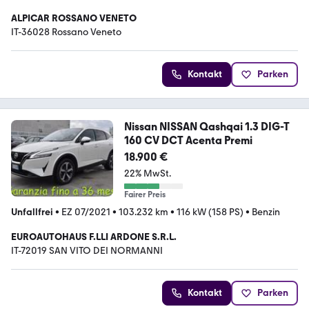
ALPICAR ROSSANO VENETO
IT-36028 Rossano Veneto
Kontakt
Parken
Nissan NISSAN Qashqai 1.3 DIG-T
160 CV DCT Acenta Premi
18.900 €
22% MwSt.
Fairer Preis
Unfallfrei
•
EZ 07/2021
•
103.232 km
•
116 kW (158 PS)
•
Benzin
EUROAUTOHAUS F.LLI ARDONE S.R.L.
IT-72019 SAN VITO DEI NORMANNI
Kontakt
Parken