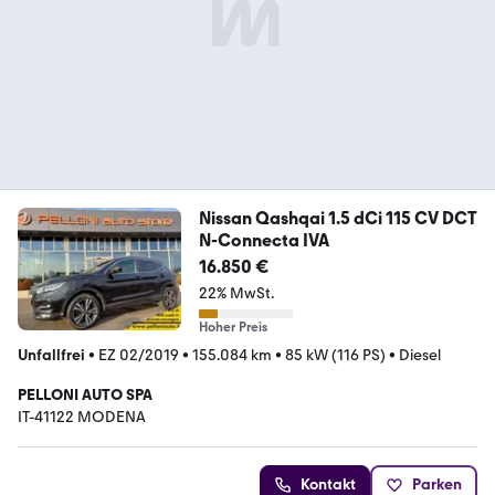
Nissan Qashqai 1.5 dCi 115 CV DCT
N-Connecta IVA
16.850 €
22% MwSt.
Hoher Preis
Unfallfrei
•
EZ 02/2019
•
155.084 km
•
85 kW (116 PS)
•
Diesel
PELLONI AUTO SPA
IT-41122 MODENA
Kontakt
Parken