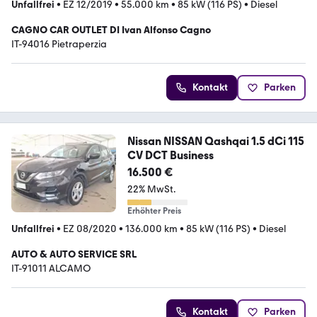
Unfallfrei
•
EZ 12/2019
•
55.000 km
•
85 kW (116 PS)
•
Diesel
CAGNO CAR OUTLET DI Ivan Alfonso Cagno
IT-94016 Pietraperzia
Kontakt
Parken
Nissan NISSAN Qashqai 1.5 dCi 115
CV DCT Business
16.500 €
22% MwSt.
Erhöhter Preis
Unfallfrei
•
EZ 08/2020
•
136.000 km
•
85 kW (116 PS)
•
Diesel
AUTO & AUTO SERVICE SRL
IT-91011 ALCAMO
Kontakt
Parken