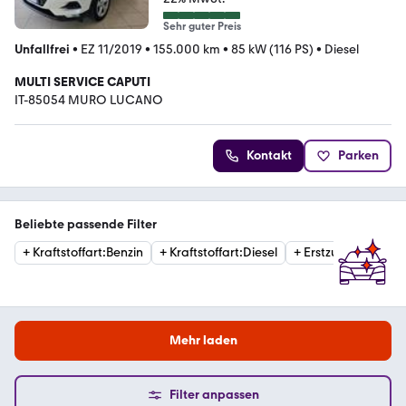
Sehr guter Preis
Unfallfrei
•
EZ 11/2019
•
155.000 km
•
85 kW (116 PS)
•
Diesel
MULTI SERVICE CAPUTI
IT-85054 MURO LUCANO
Kontakt
Parken
Beliebte passende Filter
+
Kraftstoffart
:
Benzin
+
Kraftstoffart
:
Diesel
+
Erstzulassung
:
20
Mehr laden
Filter anpassen