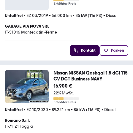
Erhöhter Preis
Unfallfrei
•
EZ 03/2019
•
56.000 km
•
85 kW (116 PS)
•
Diesel
GARAGE VIA NOVA SRL
IT-51016 Montecatini-Terme
Kontakt
Parken
Nissan NISSAN Qashqai 1.5 dCi 115
CV DCT Business NAVY
16.900 €
22% MwSt.
Erhöhter Preis
Unfallfrei
•
EZ 10/2020
•
89.221 km
•
85 kW (116 PS)
•
Diesel
Romano S.r.l.
IT-71121 Foggia