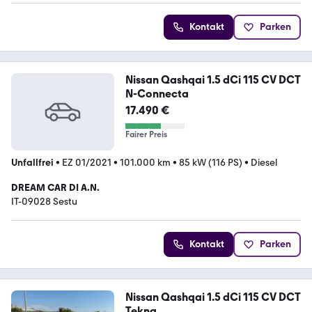
Kontakt
Parken
Nissan Qashqai 1.5 dCi 115 CV DCT
N-Connecta
17.490 €
Fairer Preis
Unfallfrei
•
EZ 01/2021
•
101.000 km
•
85 kW (116 PS)
•
Diesel
DREAM CAR DI A.N.
IT-09028 Sestu
Kontakt
Parken
Nissan Qashqai 1.5 dCi 115 CV DCT
Tekna