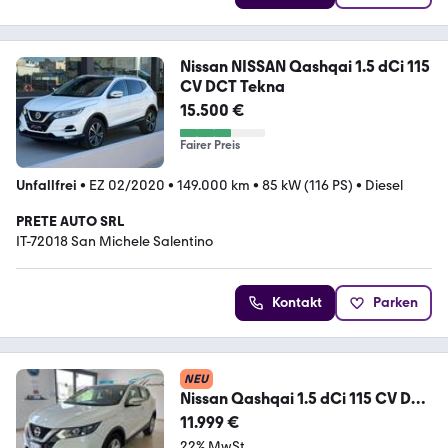
Nissan NISSAN Qashqai 1.5 dCi 115
CV DCT Tekna
15.500 €
Fairer Preis
Unfallfrei
•
EZ 02/2020
•
149.000 km
•
85 kW (116 PS)
•
Diesel
PRETE AUTO SRL
IT-72018 San Michele Salentino
Kontakt
Parken
NEU
Nissan Qashqai 1.5 dCi 115 CV DCT
N-Connecta
11.999 €
22% MwSt.