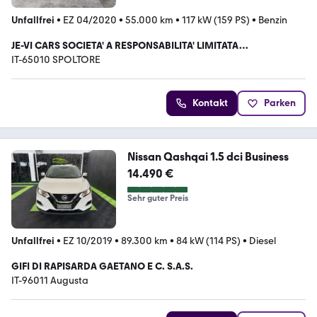
Unfallfrei
•
EZ 04/2020
•
55.000 km
•
117 kW (159 PS)
•
Benzin
JE-VI CARS SOCIETA' A RESPONSABILITA' LIMITATA
SEMPLIFICATA
IT-65010 SPOLTORE
Kontakt
Parken
Nissan Qashqai 1.5 dci Business
14.490 €
Sehr guter Preis
Unfallfrei
•
EZ 10/2019
•
89.300 km
•
84 kW (114 PS)
•
Diesel
GIFI DI RAPISARDA GAETANO E C. S.A.S.
IT-96011 Augusta