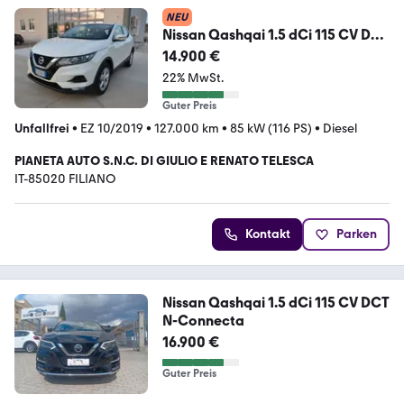
NEU
Nissan Qashqai 1.5 dCi 115 CV DCT
Business
14.900 €
22% MwSt.
Guter Preis
Unfallfrei
•
EZ 10/2019
•
127.000 km
•
85 kW (116 PS)
•
Diesel
PIANETA AUTO S.N.C. DI GIULIO E RENATO TELESCA
IT-85020 FILIANO
Kontakt
Parken
Nissan Qashqai 1.5 dCi 115 CV DCT
N-Connecta
16.900 €
Guter Preis