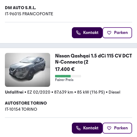
DM AUTO S.R.L.
IT-96015 FRANCOFONTE
Kontakt
Parken
Nissan Qashqai 1.5 dCi 115 CV DCT
N-Connecta (2
17.400 €
Fairer Preis
Unfallfrei
•
EZ 02/2020
•
87.639 km
•
85 kW (116 PS)
•
Diesel
AUTOSTORE TORINO
IT-10154 TORINO
Kontakt
Parken