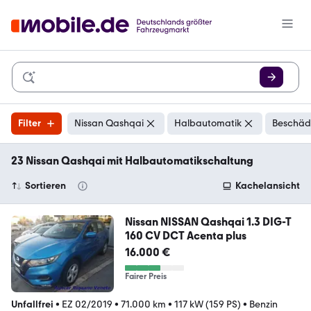
Filter
Nissan Qashqai
Halbautomatik
Beschädi
23 Nissan Qashqai mit Halbautomatikschaltung
Sortieren
Kachelansicht
Nissan NISSAN Qashqai 1.3 DIG-T
160 CV DCT Acenta plus
16.000 €
Fairer Preis
Unfallfrei
•
EZ 02/2019
•
71.000 km
•
117 kW (159 PS)
•
Benzin