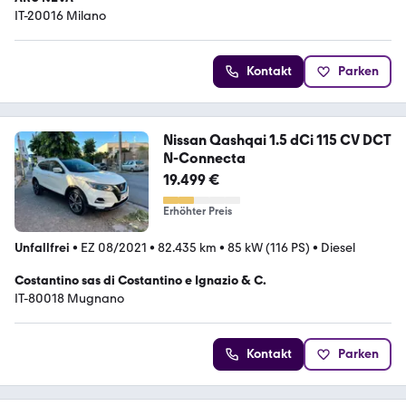
IT-20016 Milano
Kontakt
Parken
Nissan Qashqai 1.5 dCi 115 CV DCT
N-Connecta
19.499 €
Erhöhter Preis
Unfallfrei
•
EZ 08/2021
•
82.435 km
•
85 kW (116 PS)
•
Diesel
Costantino sas di Costantino e Ignazio & C.
IT-80018 Mugnano
Kontakt
Parken