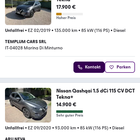
17.900 €
Hoher Preis
Unfallfrei
•
EZ 02/2019
•
135.000 km
•
85 kW (116 PS)
•
Diesel
TEMPLUM CARS SRL
IT-04028 Marina Di Minturno
Kontakt
Parken
Nissan Qashqai 1.5 dCi 115 CV DCT
Tekna+
14.900 €
Sehr guter Preis
Unfallfrei
•
EZ 09/2020
•
93.000 km
•
85 kW (116 PS)
•
Diesel
ARU NEVA