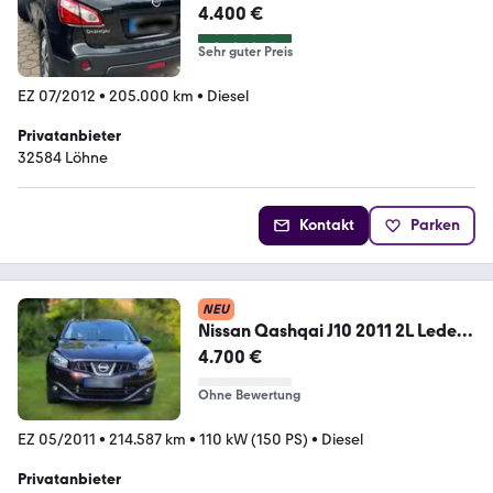
4.400 €
Sehr guter Preis
EZ 07/2012
•
205.000 km
•
Diesel
Privatanbieter
32584 Löhne
Kontakt
Parken
NEU
Nissan Qashqai J10 2011 2L Leder
Gepflegt...
4.700 €
Ohne Bewertung
EZ 05/2011
•
214.587 km
•
110 kW (150 PS)
•
Diesel
Privatanbieter