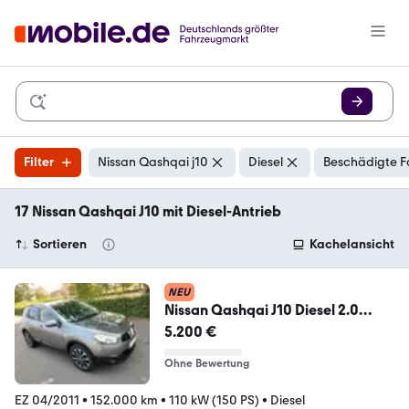
Filter
Nissan Qashqai j10
Diesel
Beschädigte F
17 Nissan Qashqai J10 mit Diesel-Antrieb
Sortieren
Kachelansicht
NEU
Nissan Qashqai J10 Diesel 2.0
Panoramadach
5.200 €
Ohne Bewertung
EZ 04/2011
•
152.000 km
•
110 kW (150 PS)
•
Diesel