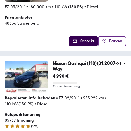
EZ 03/2011
•
180.000 km
•
110 kW (150 PS)
•
Diesel
Privatanbieter
48336 Sassenberg
Kontakt
Parken
Nissan Qashqai (J10)(01.2007->) I-
Way
4.990 €
Ohne Bewertung
Reparierter Unfallschaden
•
EZ 02/2011
•
255.922 km
•
110 kW (150 PS)
•
Diesel
Autopark Ismaning
85737 Ismaning
(
98
)
5 Sterne