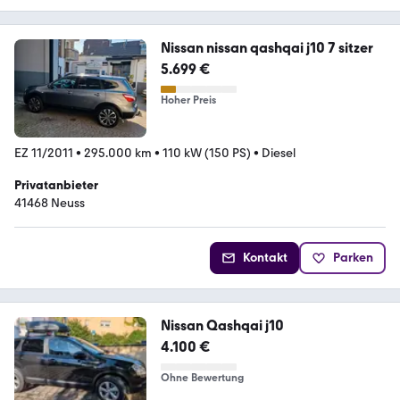
Nissan nissan qashqai j10 7 sitzer
5.699 €
Hoher Preis
EZ 11/2011
•
295.000 km
•
110 kW (150 PS)
•
Diesel
Privatanbieter
41468 Neuss
Kontakt
Parken
Nissan Qashqai j10
4.100 €
Ohne Bewertung