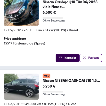
Nissan Qashqai j10 Tüv 06/2028
viele Neute...
6.500 €
Ohne Bewertung
EZ 09/2012
•
260.000 km
•
81 kW (110 PS)
•
Diesel
Privatanbieter
15517 Fürstenwalde (Spree)
Kontakt
Parken
NEU
Nissan NISSAN QASHQAI J10 1,5
dci
3.950 €
Ohne Bewertung
EZ 03/2011
•
249.000 km
•
81 kW (110 PS)
•
Diesel