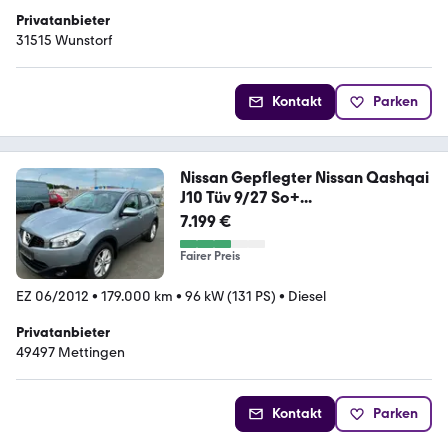
Privatanbieter
31515 Wunstorf
Kontakt
Parken
Nissan Gepflegter Nissan Qashqai
J10 Tüv 9/27 So+...
7.199 €
Fairer Preis
EZ 06/2012
•
179.000 km
•
96 kW (131 PS)
•
Diesel
Privatanbieter
49497 Mettingen
Kontakt
Parken