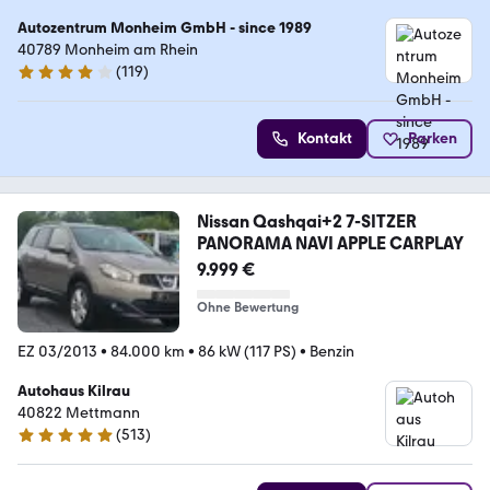
Autozentrum Monheim GmbH - since 1989
40789 Monheim am Rhein
(
119
)
4 Sterne
Kontakt
Parken
Nissan Qashqai+2 7-SITZER
PANORAMA NAVI APPLE CARPLAY
9.999 €
Ohne Bewertung
EZ 03/2013
•
84.000 km
•
86 kW (117 PS)
•
Benzin
Autohaus Kilrau
40822 Mettmann
(
513
)
5 Sterne