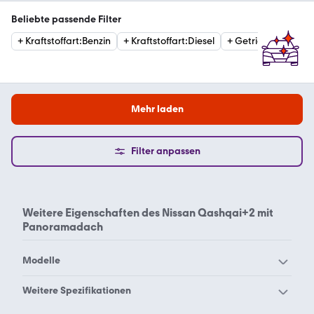
Beliebte passende Filter
+
Kraftstoffart
:
Benzin
+
Kraftstoffart
:
Diesel
+
Getriebe
:
Automat
Mehr laden
Filter anpassen
Weitere Eigenschaften des
Nissan Qashqai+2 mit
Panoramadach
Modelle
Nissan 100 NX
Nissan 200 SX
Weitere Spezifikationen
Nissan 280 ZX
Nissan 300 ZX