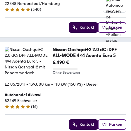
+Reifenservice
22848 Norderstedt/Hamburg
(
340
)
5 Sterne
Kontakt
Parken
Nissan Qashqai+2 2.0 dCi DPF
ALL-MODE 4x4 Acenta Euro 5
6.490 €
Ohne Bewertung
EZ 05/2011
•
139.000 km
•
110 kW (150 PS)
•
Diesel
Autohandel Akkawi
52249 Eschweiler
(
16
)
5 Sterne
Kontakt
Parken