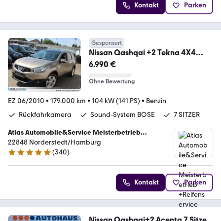
Kontakt
Parken
Gesponsert
Nissan Qashqai +2 Tekna 4X4
Leder=Navi=Xenon=Panoramada
6.990 €
Ohne Bewertung
EZ 06/2010
•
179.000 km
•
104 kW (141 PS)
•
Benzin
Rückfahrkamera
Sound-System BOSE
7 SITZER
Atlas Automobile&Service Meisterbetrieb
+Reifenservice
22848 Norderstedt/Hamburg
(
340
)
5 Sterne
Kontakt
Parken
Nissan Qashqai+2 Acenta 7 Sitze