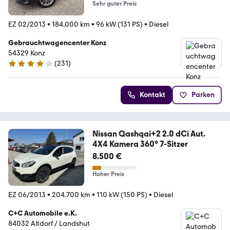
Sehr guter Preis
EZ 02/2013
•
184.000 km
•
96 kW (131 PS)
•
Diesel
Gebrauchtwagencenter Konz
54329 Konz
(
231
)
3.9 Sterne
Kontakt
Parken
Nissan Qashqai+2 2.0 dCi Aut.
4X4 Kamera 360° 7-Sitzer
8.500 €
Hoher Preis
EZ 06/2013
•
204.700 km
•
110 kW (150 PS)
•
Diesel
C+C Automobile e.K.
84032 Altdorf / Landshut