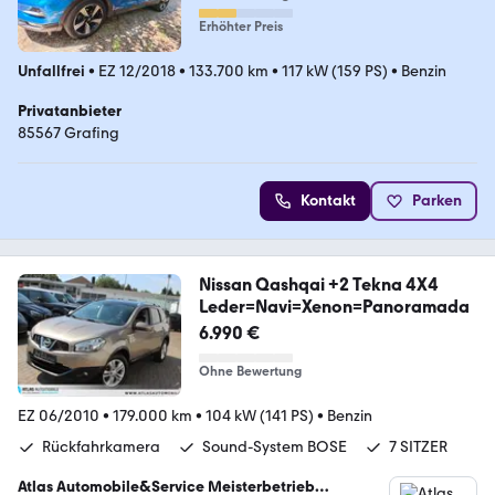
Erhöhter Preis
Unfallfrei
•
EZ 12/2018
•
133.700 km
•
117 kW (159 PS)
•
Benzin
Privatanbieter
85567 Grafing
Kontakt
Parken
Nissan Qashqai +2 Tekna 4X4
Leder=Navi=Xenon=Panoramada
6.990 €
Ohne Bewertung
EZ 06/2010
•
179.000 km
•
104 kW (141 PS)
•
Benzin
Rückfahrkamera
Sound-System BOSE
7 SITZER
Atlas Automobile&Service Meisterbetrieb