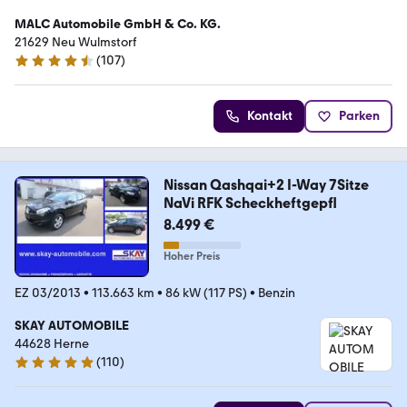
MALC Automobile GmbH & Co. KG.
21629 Neu Wulmstorf
(
107
)
4.5 Sterne
Kontakt
Parken
Nissan Qashqai+2 I-Way 7Sitze
NaVi RFK Scheckheftgepfl
8.499 €
Hoher Preis
EZ 03/2013
•
113.663 km
•
86 kW (117 PS)
•
Benzin
SKAY AUTOMOBILE
44628 Herne
(
110
)
5 Sterne