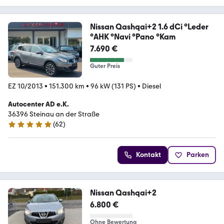
Nissan Qashqai+2 1.6 dCi °Leder
°AHK °Navi °Pano °Kam
7.690 €
Guter Preis
EZ 10/2013
•
151.300 km
•
96 kW (131 PS)
•
Diesel
Autocenter AD e.K.
36396 Steinau an der Straße
(
62
)
4.8 Sterne
Kontakt
Parken
Nissan Qashqai+2
6.800 €
Ohne Bewertung