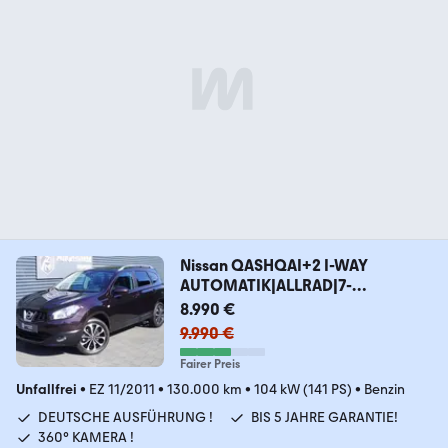
Nissan QASHQAI+2 I-WAY
AUTOMATIK|ALLRAD|7-
SITZER|NAVI
8.990 €
9.990 €
Fairer Preis
Unfallfrei
•
EZ 11/2011
•
130.000 km
•
104 kW (141 PS)
•
Benzin
DEUTSCHE AUSFÜHRUNG !
BIS 5 JAHRE GARANTIE!
360° KAMERA !