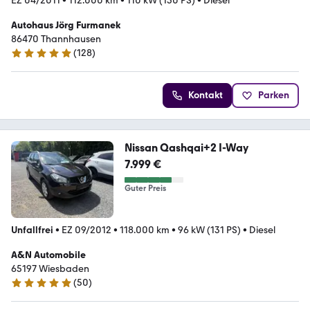
EZ 04/2011
•
112.000 km
•
110 kW (150 PS)
•
Diesel
Autohaus Jörg Furmanek
86470 Thannhausen
(
128
)
5 Sterne
Kontakt
Parken
Nissan Qashqai+2 I-Way
7.999 €
Guter Preis
Unfallfrei
•
EZ 09/2012
•
118.000 km
•
96 kW (131 PS)
•
Diesel
A&N Automobile
65197 Wiesbaden
(
50
)
4.8 Sterne