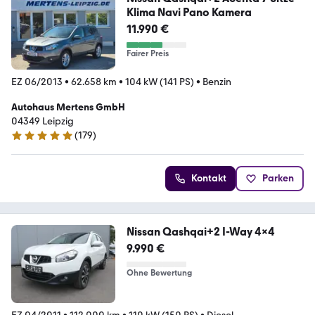
Klima Navi Pano Kamera
11.990 €
Fairer Preis
EZ 06/2013
•
62.658 km
•
104 kW (141 PS)
•
Benzin
Autohaus Mertens GmbH
04349 Leipzig
(
179
)
4.9 Sterne
Kontakt
Parken
Nissan Qashqai+2 I-Way 4x4
9.990 €
Ohne Bewertung