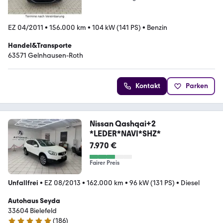
EZ 04/2011
•
156.000 km
•
104 kW (141 PS)
•
Benzin
Handel&Transporte
63571 Gelnhausen-Roth
Kontakt
Parken
Nissan Qashqai+2
*LEDER*NAVI*SHZ*
7.970 €
Fairer Preis
Unfallfrei
•
EZ 08/2013
•
162.000 km
•
96 kW (131 PS)
•
Diesel
Autohaus Seyda
33604 Bielefeld
(
186
)