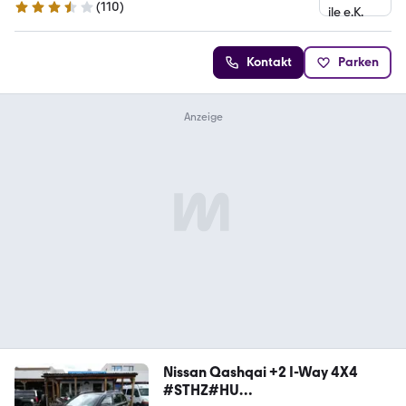
(
110
)
3.3 Sterne
Kontakt
Parken
Nissan Qashqai +2 I-Way 4X4
#STHZ#HU