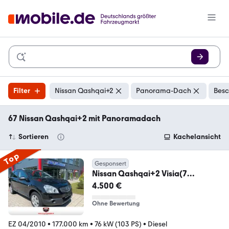
Filter
Nissan Qashqai+2
Panorama-Dach
Besc
67 Nissan Qashqai+2 mit Panoramadach
Sortieren
Kachelansicht
Top
Gesponsert
Nissan Qashqai+2 Visia(7
Sitzer/AHK/Kein Tüv !
4.500 €
Ohne Bewertung
EZ 04/2010
•
177.000 km
•
76 kW (103 PS)
•
Diesel