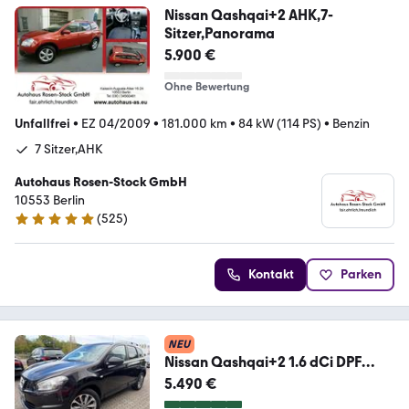
Nissan Qashqai+2 AHK,7-
Sitzer,Panorama
5.900 €
Ohne Bewertung
Unfallfrei
•
EZ 04/2009
•
181.000 km
•
84 kW (114 PS)
•
Benzin
7 Sitzer,AHK
Autohaus Rosen-Stock GmbH
10553 Berlin
(
525
)
4.9 Sterne
Kontakt
Parken
NEU
Nissan Qashqai+2 1.6 dCi DPF
Tekna/Pano/Leder/Navi/360°
5.490 €