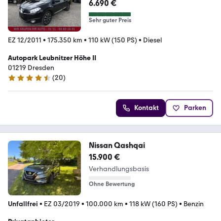
3.2027#AHK#STHZ#71
6.690 €
Sehr guter Preis
EZ 12/2011
•
175.350 km
•
110 kW (150 PS)
•
Diesel
Autopark Leubnitzer Höhe II
01219 Dresden
(
20
)
4.5 Sterne
Kontakt
Parken
Nissan Qashqai
15.900 €
Verhandlungsbasis
Ohne Bewertung
Unfallfrei
•
EZ 03/2019
•
100.000 km
•
118 kW (160 PS)
•
Benzin