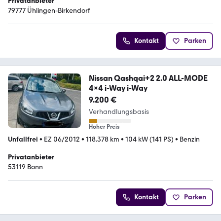
Privatanbieter
79777 Ühlingen-Birkendorf
Kontakt
Parken
Nissan Qashqai+2 2.0 ALL-MODE
4x4 i-Way i-Way
9.200 €
Verhandlungsbasis
Hoher Preis
Unfallfrei
•
EZ 06/2012
•
118.378 km
•
104 kW (141 PS)
•
Benzin
Privatanbieter
53119 Bonn
Kontakt
Parken