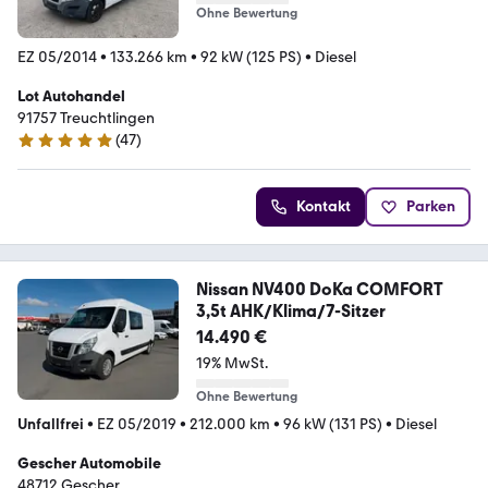
Ohne Bewertung
EZ 05/2014
•
133.266 km
•
92 kW (125 PS)
•
Diesel
Lot Autohandel
91757 Treuchtlingen
(
47
)
5 Sterne
Kontakt
Parken
Nissan NV400 DoKa COMFORT
3,5t AHK/Klima/7-Sitzer
14.490 €
19% MwSt.
Ohne Bewertung
Unfallfrei
•
EZ 05/2019
•
212.000 km
•
96 kW (131 PS)
•
Diesel
Gescher Automobile
48712 Gescher