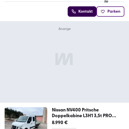
Kontakt
Parken
Nissan NV400 Pritsche
Doppelkabine L3H1 3,5t PRO
1.Hand
8.990 €