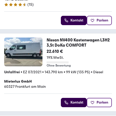
(
15
)
4.5 Sterne
Kontakt
Parken
Nissan NV400 Kastenwagen L3H2
3,5t DoKa COMFORT
22.610 €
19% MwSt.
Ohne Bewertung
Unfallfrei
•
EZ 07/2021
•
143.790 km
•
99 kW (135 PS)
•
Diesel
Mieterlux GmbH
60327 Frankfurt am Main
Kontakt
Parken