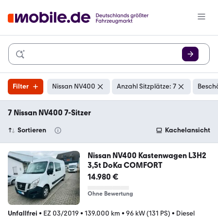
Filter
Nissan NV400
Anzahl Sitzplätze: 7
Beschä
7 Nissan NV400 7-Sitzer
Sortieren
Kachelansicht
Nissan NV400 Kastenwagen L3H2
3,5t DoKa COMFORT
14.980 €
Ohne Bewertung
Unfallfrei
•
EZ 03/2019
•
139.000 km
•
96 kW (131 PS)
•
Diesel