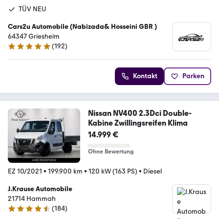
TÜV NEU
Cars2u Automobile (Nabizada& Hosseini GBR )
64347 Griesheim
(
192
)
4.9 Sterne
Kontakt
Parken
Nissan NV400 2.3Dci Double-
Kabine Zwillingsreifen Klima
14.999 €
Ohne Bewertung
EZ 10/2021
•
199.900 km
•
120 kW (163 PS)
•
Diesel
J.Krause Automobile
21714 Hammah
(
184
)
4.7 Sterne