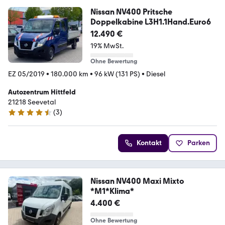
Nissan NV400 Pritsche
Doppelkabine L3H1.1Hand.Euro6
12.490 €
19% MwSt.
Ohne Bewertung
EZ 05/2019
•
180.000 km
•
96 kW (131 PS)
•
Diesel
Autozentrum Hittfeld
21218 Seevetal
(
3
)
4.4 Sterne
Kontakt
Parken
Nissan NV400 Maxi Mixto
*M1*Klima*
4.400 €
Ohne Bewertung