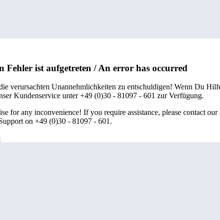
n Fehler ist aufgetreten / An error has occurred
 die verursachten Unannehmlichkeiten zu entschuldigen! Wenn Du Hilfe
unser Kundenservice unter +49 (0)30 - 81097 - 601 zur Verfügung.
se for any inconvenience! If you require assistance, please contact our
upport on +49 (0)30 - 81097 - 601.
e