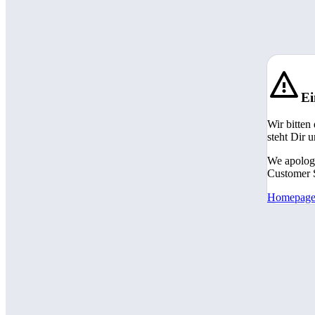
Ei
Wir bitten
steht Dir 
We apologi
Customer S
Homepag