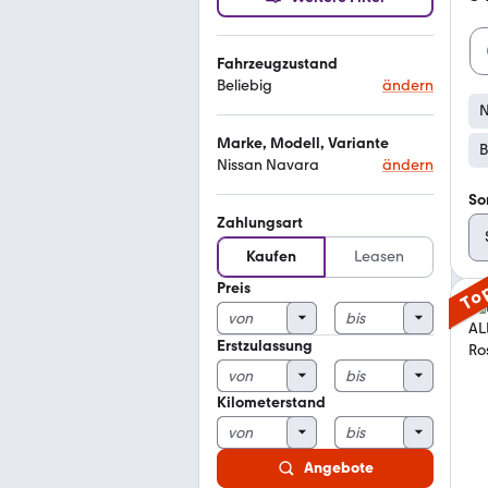
Fahrzeugzustand
Beliebig
ändern
N
Marke, Modell, Variante
B
Nissan Navara
ändern
So
Zahlungsart
Kaufen
Leasen
Preis
To
Erstzulassung
Kilometerstand
Angebote