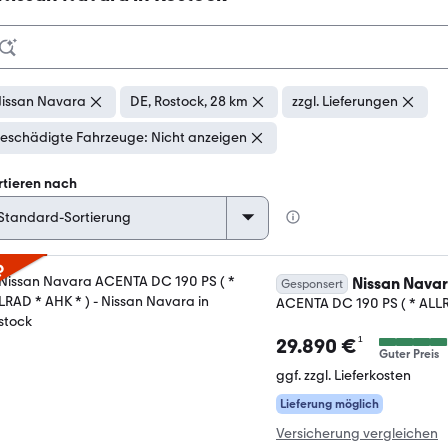
issan Navara
DE, Rostock, 28 km
zzgl. Lieferungen
eschädigte Fahrzeuge: Nicht anzeigen
rtieren nach
p
Nissan Nava
Gesponsert
ACENTA DC 190 PS ( * ALLR
¹
29.890 €
Guter Preis
ggf. zzgl. Lieferkosten
Lieferung möglich
Versicherung vergleichen