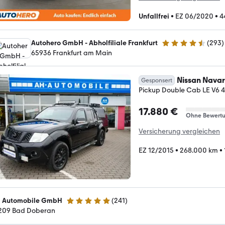
Unfallfrei
•
EZ 06/2020
•
4
Autohero GmbH - Abholfiliale Frankfurt
(
293
)
4.6 Sterne
65936 Frankfurt am Main
Nissan Nava
Gesponsert
Pickup Double Cab LE V6
17.880 €
Ohne Bewert
Versicherung vergleichen
EZ 12/2015
•
268.000 km
•
 Automobile GmbH
(
241
)
4.8 Sterne
209 Bad Doberan