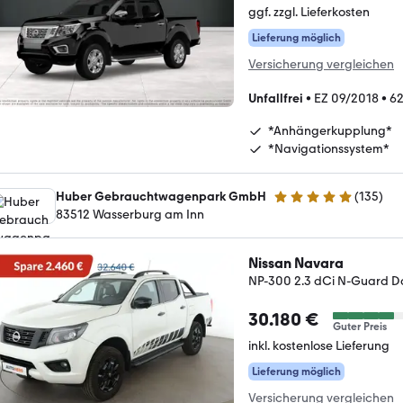
ggf. zzgl. Lieferkosten
Lieferung möglich
Versicherung vergleichen
Unfallfrei
•
EZ 09/2018
•
62
*Anhängerkupplung*
*Navigationssystem*
Huber Gebrauchtwagenpark GmbH
(
135
)
5 Sterne
83512 Wasserburg am Inn
Nissan Navara
NP-300 2.3 dCi N-Guard D
30.180 €
Guter Preis
inkl. kostenlose Lieferung
Lieferung möglich
Versicherung vergleichen