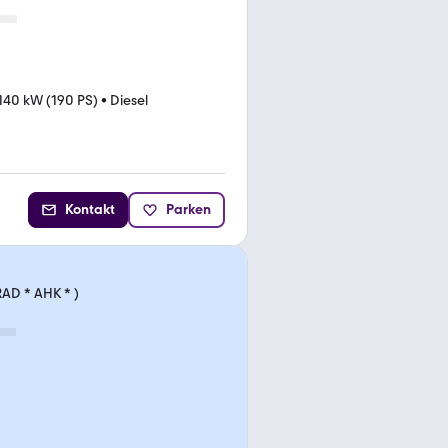
140 kW (190 PS)
•
Diesel
Kontakt
Parken
AD * AHK * )