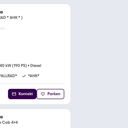
ra
AD * AHK * )
40 kW (190 PS)
•
Diesel
*ALLRAD*
*AHK*
Kontakt
Parken
ra
e Cab 4x4