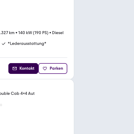
.327 km
•
140 kW (190 PS)
•
Diesel
*Lederausstattung*
Kontakt
Parken
ouble Cab 4x4 Aut