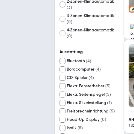
2-Zonen-Klimaautomatik
(
3
)
3-Zonen-Klimaautomatik
(
0
)
4-Zonen-Klimaautomatik
(
0
)
Ausstattung
Bluetooth
(
4
)
Bordcomputer
(
4
)
CD-Spieler
(
4
)
Elektr. Fensterheber
(
5
)
Elektr. Seitenspiegel
(
5
)
Elektr. Sitzeinstellung
(
1
)
Freisprecheinrichtung
(
5
)
AH
Head-Up Display
(
0
)
18
Isofix
(
5
)