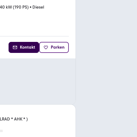
40 kW (190 PS)
•
Diesel
Kontakt
Parken
LRAD * AHK * )