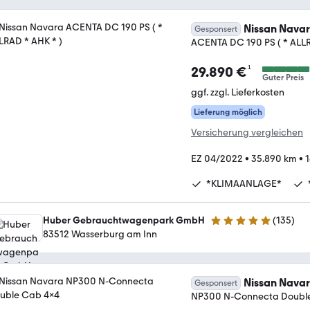
Nissan Nava
Gesponsert
ACENTA DC 190 PS ( * ALLR
¹
29.890 €
Guter Preis
ggf. zzgl. Lieferkosten
Lieferung möglich
Versicherung vergleichen
EZ 04/2022
•
35.890 km
•
1
*KLIMAANLAGE*
Huber Gebrauchtwagenpark GmbH
(
135
)
5 Sterne
83512 Wasserburg am Inn
Nissan Nava
Gesponsert
NP300 N-Connecta Doubl