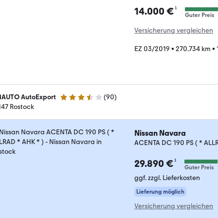
¹
14.000 €
Guter Preis
Versicherung vergleichen
EZ 03/2019
•
270.734 km
•
AUTO AutoExport
(
90
)
3.7 Sterne
147 Rostock
Nissan Navara
ACENTA DC 190 PS ( * ALLR
¹
29.890 €
Guter Preis
ggf. zzgl. Lieferkosten
Lieferung möglich
Versicherung vergleichen