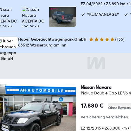
EZ 04/2022
•
35.890 km
•
1
*KLIMAANLAGE*
Huber Gebrauchtwagenpark GmbH
(
135
)
5 Sterne
83512 Wasserburg am Inn
Nissan Navara
Pickup Double Cab LE V6
17.880 €
Ohne Bewert
Versicherung vergleichen
EZ 12/2015
•
268.000 km
•