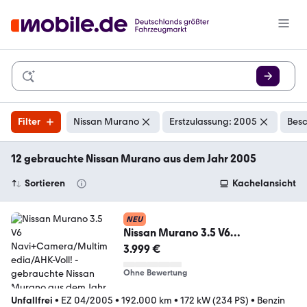
Filter
Nissan Murano
Erstzulassung: 2005
Besc
12 gebrauchte Nissan Murano aus dem Jahr 2005
Sortieren
Kachelansicht
NEU
Nissan Murano 3.5 V6
Navi+Camera/Multimedia/AHK-
3.999 €
Voll!
Ohne Bewertung
Unfallfrei
•
EZ 04/2005
•
192.000 km
•
172 kW (234 PS)
•
Benzin