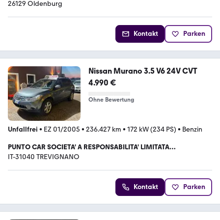
26129 Oldenburg
Kontakt
Parken
Nissan Murano 3.5 V6 24V CVT
4.990 €
Ohne Bewertung
Unfallfrei
•
EZ 01/2005
•
236.427 km
•
172 kW (234 PS)
•
Benzin
PUNTO CAR SOCIETA' A RESPONSABILITA' LIMITATA
SEMPLIFICATA
IT-31040 TREVIGNANO
Kontakt
Parken