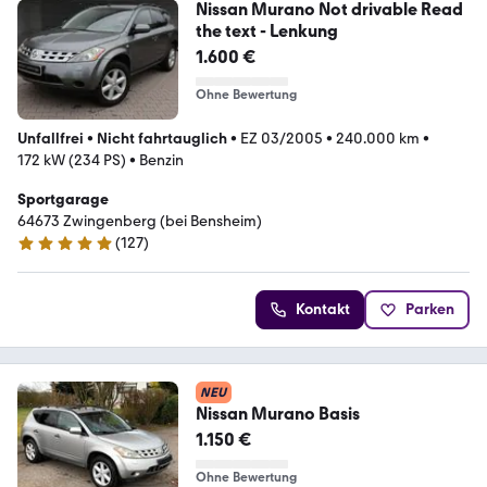
Nissan Murano Not drivable Read
the text - Lenkung
1.600 €
Ohne Bewertung
Unfallfrei
•
Nicht fahrtauglich
•
EZ 03/2005
•
240.000 km
•
172 kW (234 PS)
•
Benzin
Sportgarage
64673 Zwingenberg (bei Bensheim)
(
127
)
4.8 Sterne
Kontakt
Parken
NEU
Nissan Murano Basis
1.150 €
Ohne Bewertung