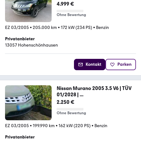
Leder | T...
4.999 €
Ohne Bewertung
EZ 03/2005
•
205.000 km
•
172 kW (234 PS)
•
Benzin
Privatanbieter
13057 Hohenschönhausen
Kontakt
Parken
Nissan Murano 2005 3.5 V6 | TÜV
01/2028 | ...
2.250 €
Ohne Bewertung
EZ 03/2005
•
199.990 km
•
162 kW (220 PS)
•
Benzin
Privatanbieter