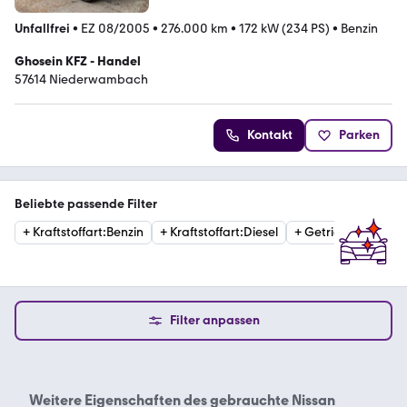
Unfallfrei
•
EZ 08/2005
•
276.000 km
•
172 kW (234 PS)
•
Benzin
Ghosein KFZ - Handel
57614 Niederwambach
Kontakt
Parken
Beliebte passende Filter
+
Kraftstoffart
:
Benzin
+
Kraftstoffart
:
Diesel
+
Getriebe
:
Automat
Filter anpassen
Weitere Eigenschaften des
gebrauchte Nissan