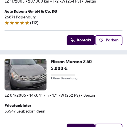
EZ 11/2005
•
207.000 km
•
172 kW (234 PS)
•
Benzin
Auto Kubenz GmbH & Co. KG
26871 Papenburg
(
112
)
4.9 Sterne
Kontakt
Parken
Nissan Murano Z 50
5.000 €
Ohne Bewertung
EZ 04/2005
•
147.041 km
•
171 kW (232 PS)
•
Benzin
Privatanbieter
53547 Leubsdorf Rhein