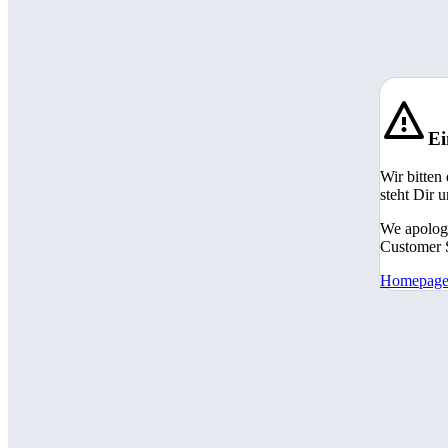
Ei
Wir bitten
steht Dir 
We apologi
Customer S
Homepag