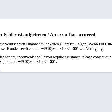
n Fehler ist aufgetreten / An error has occurred
 die verursachten Unannehmlichkeiten zu entschuldigen! Wenn Du Hilfe
unser Kundenservice unter +49 (0)30 - 81097 - 601 zur Verfügung.
se for any inconvenience! If you require assistance, please contact our
upport on +49 (0)30 - 81097 - 601.
e