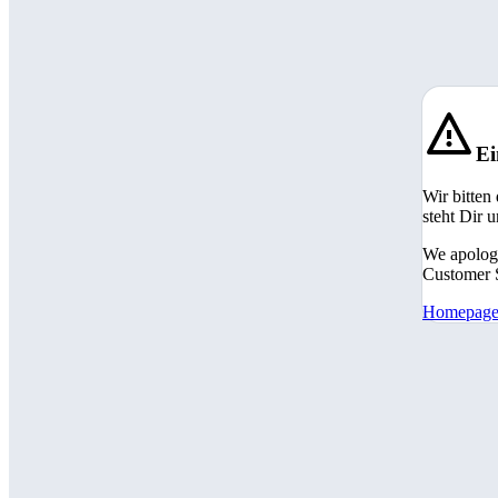
Ei
Wir bitten
steht Dir 
We apologi
Customer S
Homepag