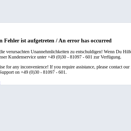
n Fehler ist aufgetreten / An error has occurred
 die verursachten Unannehmlichkeiten zu entschuldigen! Wenn Du Hilfe
unser Kundenservice unter +49 (0)30 - 81097 - 601 zur Verfügung.
se for any inconvenience! If you require assistance, please contact our
upport on +49 (0)30 - 81097 - 601.
e