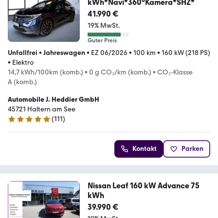
kWh*Navi*360°Kamera*SHZ*
41.990 €
19% MwSt.
Guter Preis
Unfallfrei
•
Jahreswagen
•
EZ 06/2026
•
100 km
•
160 kW (218 PS)
•
Elektro
14,7 kWh/100km (komb.)
•
0 g CO₂/km (komb.)
•
CO₂-Klasse
A (komb.)
Automobile J. Heddier GmbH
45721 Haltern am See
(
111
)
4.9 Sterne
Kontakt
Parken
Nissan Leaf 160 kW Advance 75
kWh
39.990 €