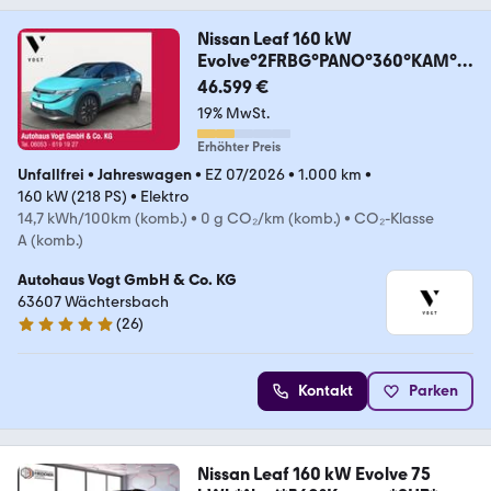
Nissan Leaf 160 kW
Evolve°2FRBG°PANO°360°KAM°N
AVI°217PS
46.599 €
19% MwSt.
Erhöhter Preis
Unfallfrei
•
Jahreswagen
•
EZ 07/2026
•
1.000 km
•
160 kW (218 PS)
•
Elektro
14,7 kWh/100km (komb.)
•
0 g CO₂/km (komb.)
•
CO₂-Klasse
A (komb.)
Autohaus Vogt GmbH & Co. KG
63607 Wächtersbach
(
26
)
4.9 Sterne
Kontakt
Parken
Nissan Leaf 160 kW Evolve 75