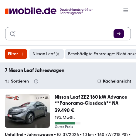
Filter
Nissan Leaf
Beschädigte Fahrzeuge: Nicht anz
7 Nissan Leaf Jahreswagen
Sortieren
Kachelansicht
Nissan Leaf ZE2 160 kW Advance
**Panorama-Glasdach** NA
39.490 €
19% MwSt.
Guter Preis
Unfallfrei
•
Jahreswagen
•
EZ 07/2026
•
10 km
•
160 kW (218 PS)
•