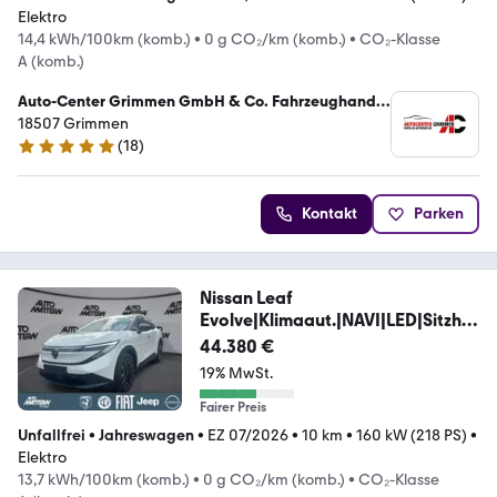
Elektro
14,4 kWh/100km (komb.)
•
0 g CO₂/km (komb.)
•
CO₂-Klasse
A (komb.)
Auto-Center Grimmen GmbH & Co. Fahrzeughandel
KG
18507 Grimmen
(
18
)
5 Sterne
Kontakt
Parken
Nissan Leaf
Evolve|Klimaaut.|NAVI|LED|Sitzhei
zung|USB
44.380 €
19% MwSt.
Fairer Preis
Unfallfrei
•
Jahreswagen
•
EZ 07/2026
•
10 km
•
160 kW (218 PS)
•
Elektro
13,7 kWh/100km (komb.)
•
0 g CO₂/km (komb.)
•
CO₂-Klasse