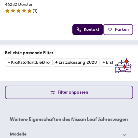
46282 Dorsten
(
1
)
5 Sterne
Kontakt
Parken
Beliebte passende Filter
+
Kraftstoffart
:
Elektro
+
Erstzulassung
:
2020
+
Erstzulassung
:
2
Filter anpassen
Weitere Eigenschaften des
Nissan Leaf Jahreswagen
Modelle