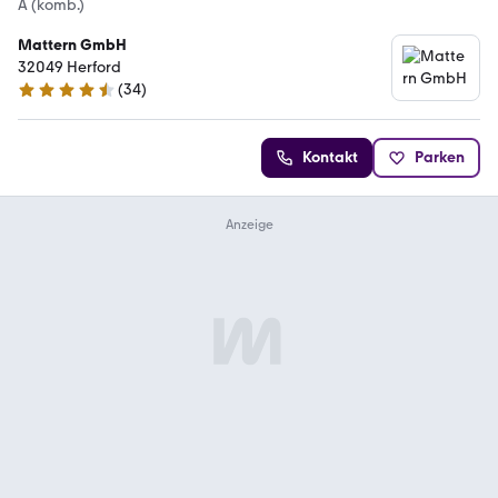
A (komb.)
Mattern GmbH
32049 Herford
(
34
)
4.5 Sterne
Kontakt
Parken