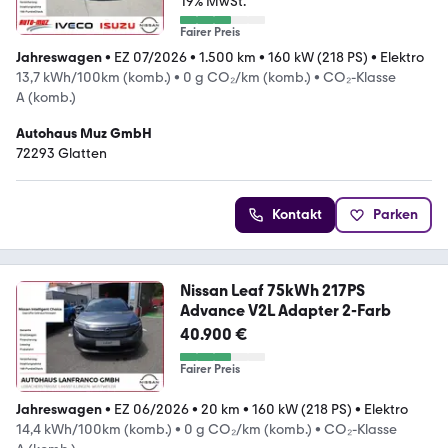
19% MwSt.
Fairer Preis
Jahreswagen
•
EZ 07/2026
•
1.500 km
•
160 kW (218 PS)
•
Elektro
13,7 kWh/100km (komb.)
•
0 g CO₂/km (komb.)
•
CO₂-Klasse
A (komb.)
Autohaus Muz GmbH
72293 Glatten
Kontakt
Parken
Nissan Leaf 75kWh 217PS
Advance V2L Adapter 2-Farb
40.900 €
Fairer Preis
Jahreswagen
•
EZ 06/2026
•
20 km
•
160 kW (218 PS)
•
Elektro
14,4 kWh/100km (komb.)
•
0 g CO₂/km (komb.)
•
CO₂-Klasse