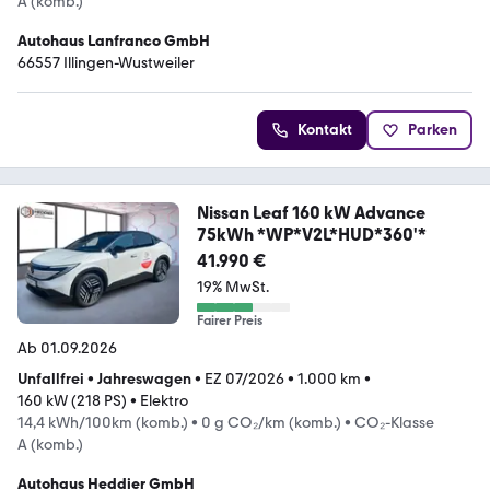
A (komb.)
Autohaus Lanfranco GmbH
66557 Illingen-Wustweiler
Kontakt
Parken
Nissan Leaf 160 kW Advance
75kWh *WP*V2L*HUD*360'*
41.990 €
19% MwSt.
Fairer Preis
Ab 01.09.2026
Unfallfrei
•
Jahreswagen
•
EZ 07/2026
•
1.000 km
•
160 kW (218 PS)
•
Elektro
14,4 kWh/100km (komb.)
•
0 g CO₂/km (komb.)
•
CO₂-Klasse
A (komb.)
Autohaus Heddier GmbH