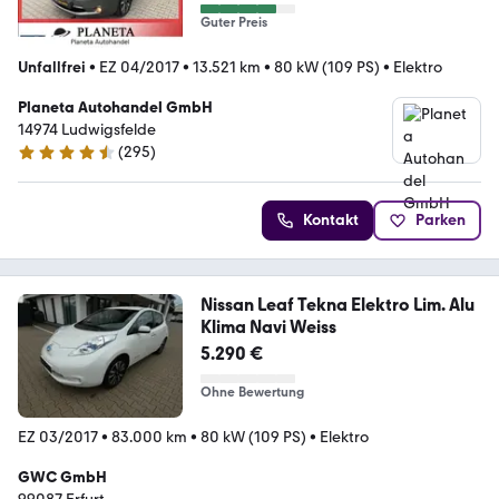
Guter Preis
Unfallfrei
•
EZ 04/2017
•
13.521 km
•
80 kW (109 PS)
•
Elektro
Planeta Autohandel GmbH
14974 Ludwigsfelde
(
295
)
4.7 Sterne
Kontakt
Parken
Nissan Leaf Tekna Elektro Lim. Alu
Klima Navi Weiss
5.290 €
Ohne Bewertung
EZ 03/2017
•
83.000 km
•
80 kW (109 PS)
•
Elektro
GWC GmbH