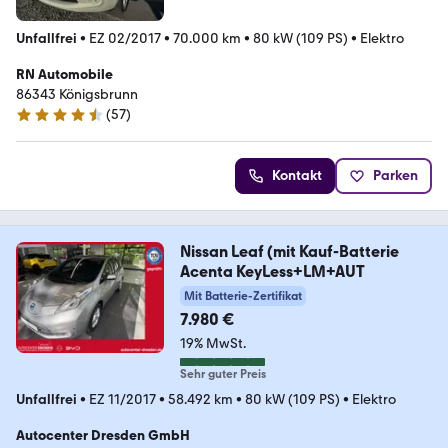
Unfallfrei
•
EZ 02/2017
•
70.000 km
•
80 kW (109 PS)
•
Elektro
RN Automobile
86343 Königsbrunn
(
57
)
4.7 Sterne
Kontakt
Parken
Nissan Leaf (mit Kauf-Batterie
Acenta KeyLess+LM+AUT
Mit Batterie-Zertifikat
7.980 €
19% MwSt.
Sehr guter Preis
Unfallfrei
•
EZ 11/2017
•
58.492 km
•
80 kW (109 PS)
•
Elektro
Autocenter Dresden GmbH