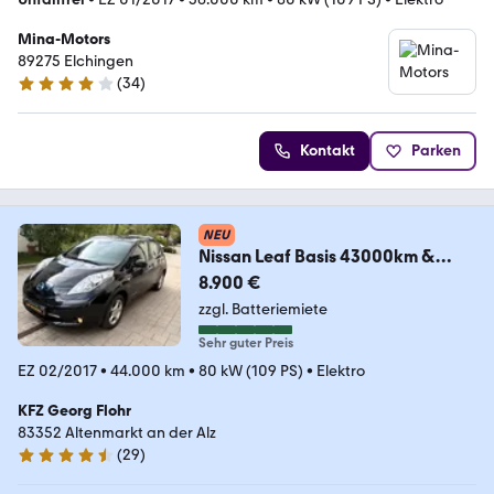
Mina-Motors
89275 Elchingen
(
34
)
4.2 Sterne
Kontakt
Parken
NEU
Nissan Leaf Basis 43000km &
Garantie 5Sitzer 30kWh
8.900 €
zzgl. Batteriemiete
Sehr guter Preis
EZ 02/2017
•
44.000 km
•
80 kW (109 PS)
•
Elektro
KFZ Georg Flohr
83352 Altenmarkt an der Alz
(
29
)
4.7 Sterne