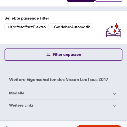
Beliebte passende Filter
+
Kraftstoffart
:
Elektro
+
Getriebe
:
Automatik
Filter anpassen
Weitere Eigenschaften des
Nissan Leaf aus 2017
Modelle
Nissan 100 NX
Nissan 200 SX
Weitere Links
Nissan 280 ZX
Nissan 300 ZX
Nissan Leaf 2016
Nissan Leaf 2019
Nissan 350Z
Nissan 370Z
Nissan Leaf 2020
Nissan Leaf 2021