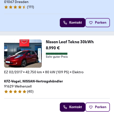
01067 Dresden
(
111
)
4.4 Sterne
Kontakt
Parken
Nissan Leaf Tekna 30kWh
8.990 €
Sehr guter Preis
EZ 02/2017
•
42.750 km
•
80 kW (109 PS)
•
Elektro
KFZ-Vogel, NISSAN-Vertragshändler
91629 Weihenzell
(
40
)
5 Sterne
Kontakt
Parken