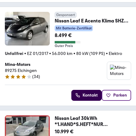
Gesponsert
Nissan Leaf E Acenta Klima SHZ
Kamera SOH
Mit Batterie-Zertifikat
8.499 €
Guter Preis
Unfallfrei
•
EZ 01/2017
•
56.000 km
•
80 kW (109 PS)
•
Elektro
Mina-Motors
89275 Elchingen
(
34
)
4.2 Sterne
Kontakt
Parken
Nissan Leaf 30kWh
*1.HAND*S.HEFT*NUR
13TKM*360°CAM*BOSE
10.999 €