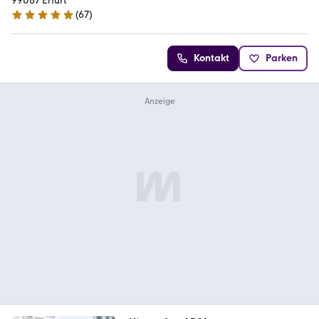
99087 Erfurt
(
67
)
4.9 Sterne
Kontakt
Parken