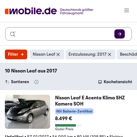
Filter
Nissan Leaf
Erstzulassung: 2017
Beschädi
10 Nissan Leaf aus 2017
Sortieren
Kachelansicht
Nissan Leaf E Acenta Klima SHZ
Kamera SOH
Mit Batterie-Zertifikat
8.499 €
Guter Preis
Unfallfrei
•
EZ 01/2017
•
56.000 km
•
80 kW (109 PS)
•
Elektro