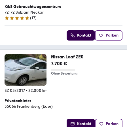
K&S Gebrauchtwagenzentrum
72172 Sulz am Neckar
(
17
)
4.8 Sterne
Kontakt
Parken
Nissan Leaf ZE0
7.700 €
Ohne Bewertung
EZ 03/2017
•
22.000 km
Privatanbieter
35066 Frankenberg (Eder)
Kontakt
Parken