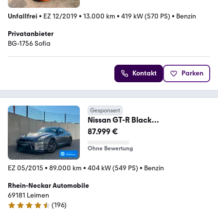
Unfallfrei
•
EZ 12/2019
•
13.000 km
•
419 kW (570 PS)
•
Benzin
Privatanbieter
BG-1756 Sofia
Kontakt
Parken
Gesponsert
Nissan GT-R Black
Edition/BOSE/Kupplung2024/1.H
87.999 €
AND
Ohne Bewertung
EZ 05/2015
•
89.000 km
•
404 kW (549 PS)
•
Benzin
Rhein-Neckar Automobile
69181 Leimen
(
196
)
4.4 Sterne