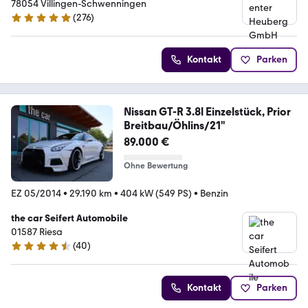
78054 Villingen-Schwenningen
(
276
)
5 Sterne
Kontakt
Parken
Nissan GT-R 3.8l Einzelstück, Prior
Breitbau/Öhlins/21"
89.000 €
Ohne Bewertung
EZ 05/2014
•
29.190 km
•
404 kW (549 PS)
•
Benzin
the car Seifert Automobile
01587 Riesa
(
40
)
4.4 Sterne
Kontakt
Parken