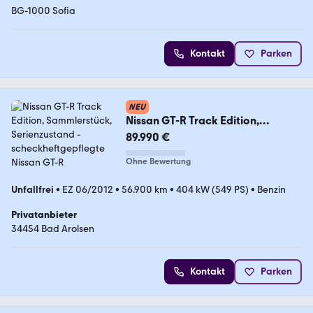
BG-1000 Sofia
Kontakt
Parken
NEU
Nissan GT-R Track Edition,
Sammlerstück, Serienzustand
89.990 €
Ohne Bewertung
Unfallfrei
•
EZ 06/2012
•
56.900 km
•
404 kW (549 PS)
•
Benzin
Privatanbieter
34454 Bad Arolsen
Kontakt
Parken