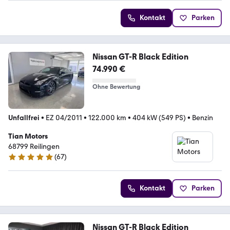
Kontakt
Parken
Nissan GT-R Black Edition
74.990 €
Ohne Bewertung
Unfallfrei
•
EZ 04/2011
•
122.000 km
•
404 kW (549 PS)
•
Benzin
Tian Motors
68799 Reilingen
(
67
)
5 Sterne
Kontakt
Parken
Nissan GT-R Black Edition