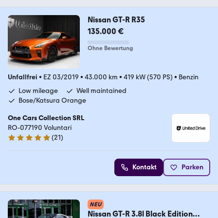
Nissan GT-R R35
135.000 €
Ohne Bewertung
Unfallfrei
•
EZ 03/2019
•
43.000 km
•
419 kW (570 PS)
•
Benzin
Low mileage
Well maintained
Bose/Katsura Orange
One Cars Collection SRL
RO-077190 Voluntari
(
21
)
5 Sterne
Kontakt
Parken
NEU
Nissan GT-R 3.8l Black Edition