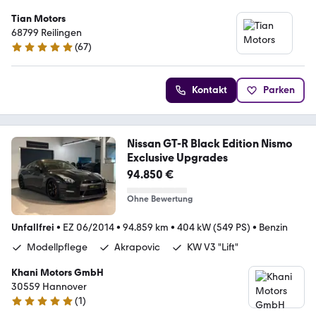
Tian Motors
68799 Reilingen
(
67
)
5 Sterne
Kontakt
Parken
Nissan GT-R Black Edition Nismo
Exclusive Upgrades
94.850 €
Ohne Bewertung
Unfallfrei
•
EZ 06/2014
•
94.859 km
•
404 kW (549 PS)
•
Benzin
Modellpflege
Akrapovic
KW V3 "Lift"
Khani Motors GmbH
30559 Hannover
(
1
)
5 Sterne