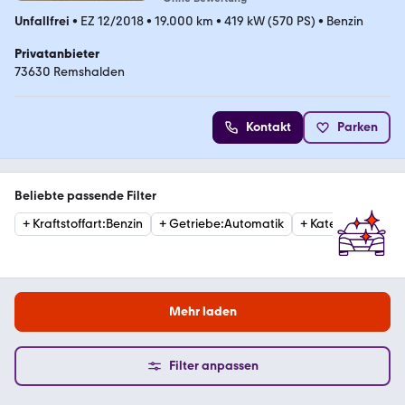
Unfallfrei
•
EZ 12/2018
•
19.000 km
•
419 kW (570 PS)
•
Benzin
Privatanbieter
73630 Remshalden
Kontakt
Parken
Beliebte passende Filter
+
Kraftstoffart
:
Benzin
+
Getriebe
:
Automatik
+
Kategorie
:
Sport
Mehr laden
Filter anpassen