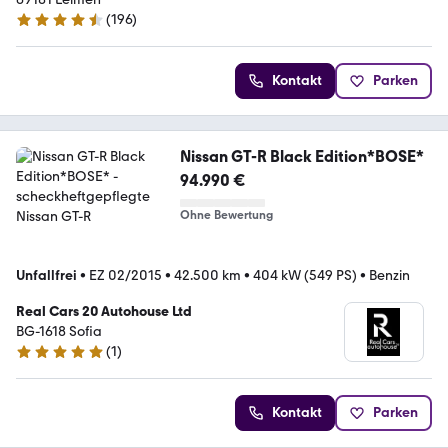
(
196
)
4.4 Sterne
Kontakt
Parken
Nissan GT-R Black Edition*BOSE*
94.990 €
Ohne Bewertung
Unfallfrei
•
EZ 02/2015
•
42.500 km
•
404 kW (549 PS)
•
Benzin
Real Cars 20 Autohouse Ltd
BG-1618 Sofia
(
1
)
5 Sterne
Kontakt
Parken