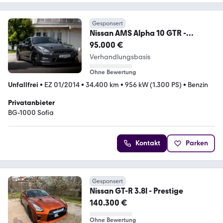
Gesponsert
Nissan AMS Alpha 10 GTR -
1300+HP
95.000 €
Verhandlungsbasis
Ohne Bewertung
Unfallfrei
•
EZ 01/2014
•
34.400 km
•
956 kW (1.300 PS)
•
Benzin
Privatanbieter
BG-1000 Sofia
Kontakt
Parken
Gesponsert
Nissan GT-R 3.8l - Prestige
140.300 €
Ohne Bewertung