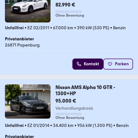
Black Edition
82.990 €
Ohne Bewertung
Unfallfrei
•
EZ 02/2011
•
67.000 km
•
390 kW (530 PS)
•
Benzin
Privatanbieter
26871 Papenburg
Kontakt
Parken
Nissan AMS Alpha 10 GTR -
1300+HP
95.000 €
Verhandlungsbasis
Ohne Bewertung
Unfallfrei
•
EZ 01/2014
•
34.400 km
•
956 kW (1.300 PS)
•
Benzin
Privatanbieter