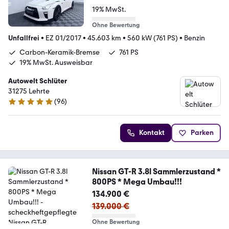
19% MwSt.
Ohne Bewertung
Unfallfrei
•
EZ 01/2017
•
45.603 km
•
560 kW (761 PS)
•
Benzin
Carbon-Keramik-Bremse
761 PS
19% MwSt. Ausweisbar
Autowelt Schlüter
31275 Lehrte
(
96
)
4.9 Sterne
Kontakt
Parken
Nissan GT-R 3.8l Sammlerzustand *
800PS * Mega Umbau!!!
134.900 €
139.000 €
Ohne Bewertung