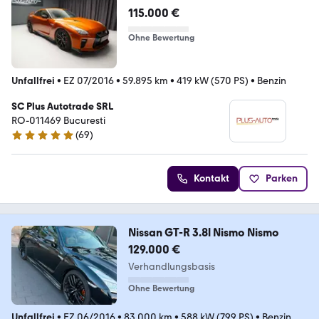
115.000 €
Ohne Bewertung
Unfallfrei
•
EZ 07/2016
•
59.895 km
•
419 kW (570 PS)
•
Benzin
SC Plus Autotrade SRL
RO-011469 Bucuresti
(
69
)
5 Sterne
Kontakt
Parken
Nissan GT-R 3.8l Nismo Nismo
129.000 €
Verhandlungsbasis
Ohne Bewertung
Unfallfrei
•
EZ 06/2016
•
83.000 km
•
588 kW (799 PS)
•
Benzin