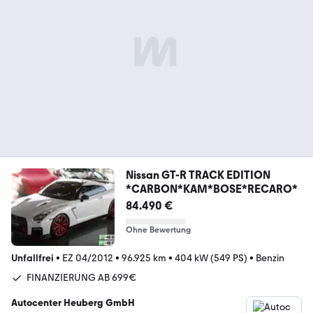
Nissan GT-R TRACK EDITION
*CARBON*KAM*BOSE*RECARO*
84.490 €
Ohne Bewertung
Unfallfrei
•
EZ 04/2012
•
96.925 km
•
404 kW (549 PS)
•
Benzin
FINANZIERUNG AB 699€
Autocenter Heuberg GmbH