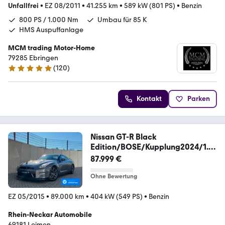
Unfallfrei
•
EZ 08/2011
•
41.255 km
•
589 kW (801 PS)
•
Benzin
800 PS / 1.000 Nm
Umbau für 85 K
HMS Auspuffanlage
MCM trading Motor-Home
79285 Ebringen
(
120
)
4.9 Sterne
Kontakt
Parken
Nissan GT-R Black
Edition/BOSE/Kupplung2024/1.H
AND
87.999 €
Ohne Bewertung
EZ 05/2015
•
89.000 km
•
404 kW (549 PS)
•
Benzin
Rhein-Neckar Automobile
69181 Leimen