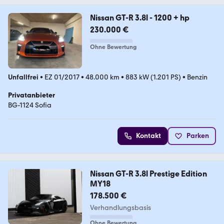
Nissan GT-R 3.8l - 1200 + hp
230.000 €
Ohne Bewertung
Unfallfrei
•
EZ 01/2017
•
48.000 km
•
883 kW (1.201 PS)
•
Benzin
Privatanbieter
BG-1124 Sofia
Kontakt
Parken
Nissan GT-R 3.8l Prestige Edition
MY18
178.500 €
Verhandlungsbasis
Ohne Bewertung