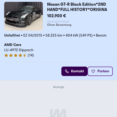
Nissan GT-R Black Edition*2ND
HAND*FULL HISTORY*ORIGINA
102.900 €
Ohne Bewertung
Unfallfrei
•
EZ 04/2015
•
58.325 km
•
404 kW (549 PS)
•
Benzin
AMD Cars
LU-4972 Dippach
(
14
)
4.7 Sterne
Kontakt
Parken