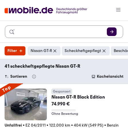
Filter
Nissan GT-R
Scheckheftgepflegt
Beschäd
41 scheckheftgepflegte Nissan GT-R
Sortieren
Kachelansicht
Top
Gesponsert
Nissan GT-R Black Edition
74.990 €
Ohne Bewertung
Unfallfrei
•
EZ 04/2011
•
122.000 km
•
404 kW (549 PS)
•
Benzin