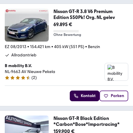
Nissan GT-R 3.8 V6 Premium
Edition 550Pk! Org. NL gelev
69.895 €
Ohne Bewertung
EZ 08/2013
•
154.421 km
•
405 kW (551 PS)
•
Benzin
Allradantrieb
B mobility B.V.
NL-9663 AV Nieuwe Pekela
(
2
)
4.5 Sterne
Kontakt
Parken
Nissan GT-R Black Edition
*Carbon*Bose*Importracing*
159.900 €