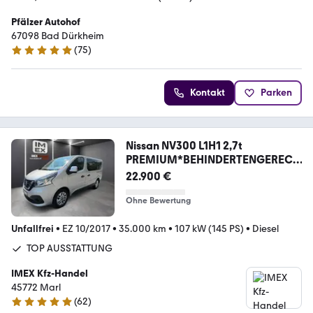
Pfälzer Autohof
67098 Bad Dürkheim
(
75
)
4.8 Sterne
Kontakt
Parken
Nissan NV300 L1H1 2,7t
PREMIUM*BEHINDERTENGERECH
T-RAMPE
22.900 €
Ohne Bewertung
Unfallfrei
•
EZ 10/2017
•
35.000 km
•
107 kW (145 PS)
•
Diesel
TOP AUSSTATTUNG
IMEX Kfz-Handel
45772 Marl
(
62
)
5 Sterne