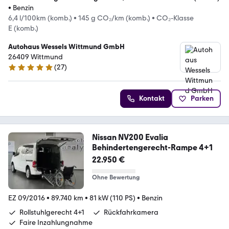
•
Benzin
6,4 l/100km (komb.)
•
145 g CO₂/km (komb.)
•
CO₂-Klasse
E (komb.)
Autohaus Wessels Wittmund GmbH
26409 Wittmund
(
27
)
5 Sterne
Kontakt
Parken
Nissan NV200 Evalia
Behindertengerecht-Rampe 4+1
22.950 €
Ohne Bewertung
EZ 09/2016
•
89.740 km
•
81 kW (110 PS)
•
Benzin
Rollstuhlgerecht 4+1
Rückfahrkamera
Faire Inzahlungnahme