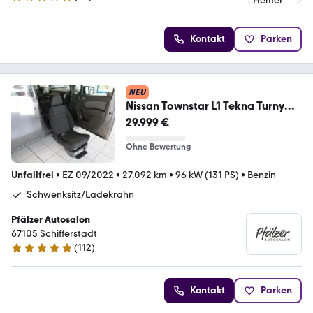
4.8 Sterne
Kontakt
Parken
NEU
Nissan Townstar L1 Tekna Turny
Schwenksitz/Ladekrahn
29.999 €
Ohne Bewertung
Unfallfrei
•
EZ 09/2022
•
27.092 km
•
96 kW (131 PS)
•
Benzin
Schwenksitz/Ladekrahn
Pfälzer Autosalon
67105 ­­­Schifferstadt
(
112
)
5 Sterne
Kontakt
Parken