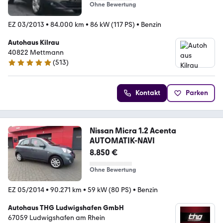
Ohne Bewertung
EZ 03/2013
•
84.000 km
•
86 kW (117 PS)
•
Benzin
Autohaus Kilrau
40822 Mettmann
(
513
)
5 Sterne
Kontakt
Parken
Nissan Micra 1.2 Acenta
AUTOMATIK-NAVI
8.850 €
Ohne Bewertung
EZ 05/2014
•
90.271 km
•
59 kW (80 PS)
•
Benzin
Autohaus THG Ludwigshafen GmbH
67059 Ludwigshafen am Rhein