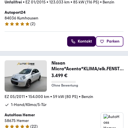
Unfallfrei
•
EZ 01/2015
•
123.033 km
•
85 kW (116 PS)
•
Benzin
Autoport24
84036 Kumhausen
(
2
)
5 Sterne
Kontakt
Parken
Nissan
Micra*Acenta*KLIMA/elk.FENSTE
RHEBER/1-HAND
3.499 €
Ohne Bewertung
EZ 05/2011
•
154.000 km
•
59 kW (80 PS)
•
Benzin
1-Hand/Klima/5-Tür
AutoHoss Hemer
58675 Hemer
(
22
)