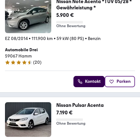
Nissan Note Acenta *TÜV 05/28 *
Gewährleistung *
5.900 €
Ohne Bewertung
EZ 08/2014
•
111.900 km
•
59 kW (80 PS)
•
Benzin
Automobile Drei
59067 Hamm
(
20
)
4.7 Sterne
Kontakt
Parken
Nissan Pulsar Acenta
7.190 €
Ohne Bewertung