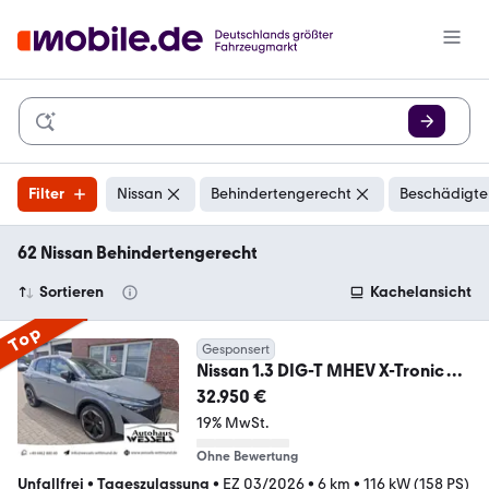
Filter
Nissan
Behindertengerecht
Beschädigte
62 Nissan Behindertengerecht
Sortieren
Kachelansicht
Top
Gesponsert
Nissan 1.3 DIG-T MHEV X-Tronic
Tekna Premium Leder Pano
32.950 €
19% MwSt.
Ohne Bewertung
Unfallfrei
•
Tageszulassung
•
EZ 03/2026
•
6 km
•
116 kW (158 PS)