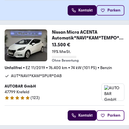
Kontakt
Parken
Nissan Micra ACENTA
Automatik*NAVI*KAM*TEMPO*SP
UR
13.500 €
19% MwSt.
Ohne Bewertung
Unfallfrei
•
EZ 11/2019
•
76.400 km
•
74 kW (101 PS)
•
Benzin
AUT*NAVI*KAM*SPUR*DAB
AUTOBAR GmbH
47799 Krefeld
(
123
)
5 Sterne
Kontakt
Parken