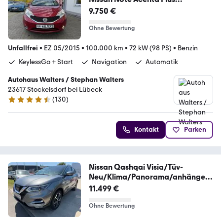
Automatik - Navi - KeylessGo
9.750 €
Ohne Bewertung
Unfallfrei
•
EZ 05/2015
•
100.000 km
•
72 kW (98 PS)
•
Benzin
KeylessGo + Start
Navigation
Automatik
Autohaus Walters / Stephan Walters
23617 Stockelsdorf bei Lübeck
(
130
)
4.6 Sterne
Kontakt
Parken
Nissan Qashqai Visia/Tüv-
Neu/Klima/Panorama/anhängerk
up
11.499 €
Ohne Bewertung