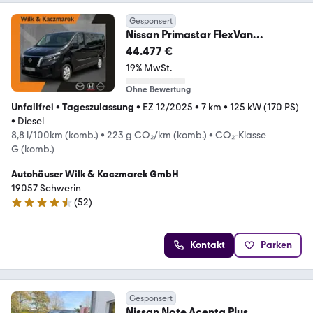
Gesponsert
Nissan Primastar FlexVan
Reisemobil Rollstuhltransportv
44.477 €
19% MwSt.
Ohne Bewertung
Unfallfrei
•
Tageszulassung
•
EZ 12/2025
•
7 km
•
125 kW (170 PS)
•
Diesel
8,8 l/100km (komb.)
•
223 g CO₂/km (komb.)
•
CO₂-Klasse
G (komb.)
Autohäuser Wilk & Kaczmarek GmbH
19057 Schwerin
(
52
)
4.6 Sterne
Kontakt
Parken
Gesponsert
Nissan Note Acenta Plus