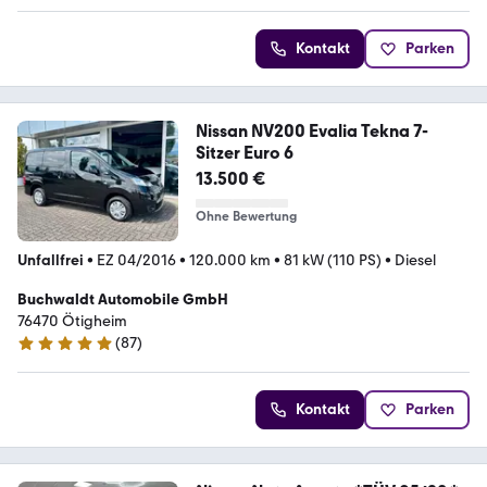
Kontakt
Parken
Nissan NV200 Evalia Tekna 7-
Sitzer Euro 6
13.500 €
Ohne Bewertung
Unfallfrei
•
EZ 04/2016
•
120.000 km
•
81 kW (110 PS)
•
Diesel
Buchwaldt Automobile GmbH
76470 Ötigheim
(
87
)
4.9 Sterne
Kontakt
Parken