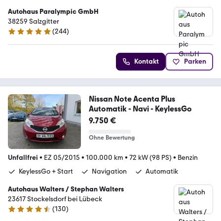
Autohaus Paralympic GmbH
38259 Salzgitter
(
244
)
5 Sterne
Kontakt
Parken
Nissan Note Acenta Plus
Automatik - Navi - KeylessGo
9.750 €
Ohne Bewertung
Unfallfrei
•
EZ 05/2015
•
100.000 km
•
72 kW (98 PS)
•
Benzin
KeylessGo + Start
Navigation
Automatik
Autohaus Walters / Stephan Walters
23617 Stockelsdorf bei Lübeck
(
130
)
4.6 Sterne