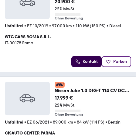
20.900 €
22% MwSt.
Ohne Bewertung
Unfallfrei
•
EZ 10/2019
•
97.000 km
•
110 kW (150 PS)
•
Diesel
GTC CARS ROMA S.R.L.
IT-00178 Roma
Kontakt
Parken
NEU
Nissan Juke 1.0 DIG-T 114 CV DCT
Tekna
17.999 €
22% MwSt.
Ohne Bewertung
Unfallfrei
•
EZ 06/2021
•
89.000 km
•
84 kW (114 PS)
•
Benzin
CISAUTO CENTER PARMA