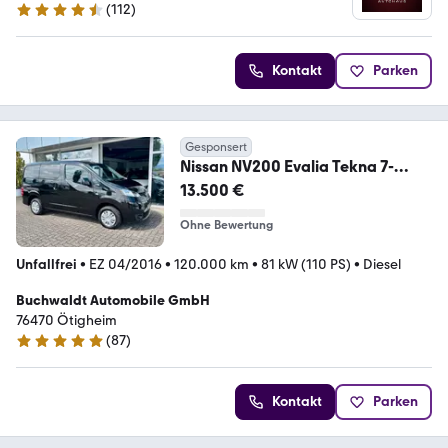
(
112
)
4.5 Sterne
Kontakt
Parken
Gesponsert
Nissan NV200 Evalia Tekna 7-
Sitzer Euro 6
13.500 €
Ohne Bewertung
Unfallfrei
•
EZ 04/2016
•
120.000 km
•
81 kW (110 PS)
•
Diesel
Buchwaldt Automobile GmbH
76470 Ötigheim
(
87
)
4.9 Sterne
Kontakt
Parken