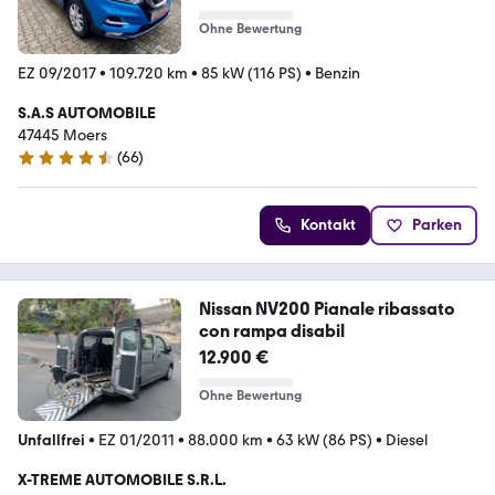
Ohne Bewertung
EZ 09/2017
•
109.720 km
•
85 kW (116 PS)
•
Benzin
S.A.S AUTOMOBILE
47445 Moers
(
66
)
4.4 Sterne
Kontakt
Parken
Nissan NV200 Pianale ribassato
con rampa disabil
12.900 €
Ohne Bewertung
Unfallfrei
•
EZ 01/2011
•
88.000 km
•
63 kW (86 PS)
•
Diesel
X-TREME AUTOMOBILE S.R.L.