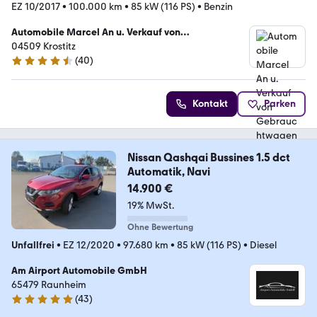
EZ 10/2017
•
100.000 km
•
85 kW (116 PS)
•
Benzin
Automobile Marcel An u. Verkauf von
Gebrauchtwagen
04509 Krostitz
(
40
)
4.7 Sterne
Kontakt
Parken
Nissan Qashqai Bussines 1.5 dct
Automatik, Navi
14.900 €
19% MwSt.
Ohne Bewertung
Unfallfrei
•
EZ 12/2020
•
97.680 km
•
85 kW (116 PS)
•
Diesel
Am Airport Automobile GmbH
65479 Raunheim
(
43
)
5 Sterne