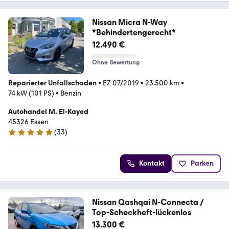
Nissan Micra N-Way
*Behindertengerecht*
12.490 €
Ohne Bewertung
Reparierter Unfallschaden
•
EZ 07/2019
•
23.500 km
•
74 kW (101 PS)
•
Benzin
Autohandel M. El-Kayed
45326 Essen
(
33
)
5 Sterne
Kontakt
Parken
Nissan Qashqai N-Connecta /
Top-Scheckheft-lückenlos
13.300 €