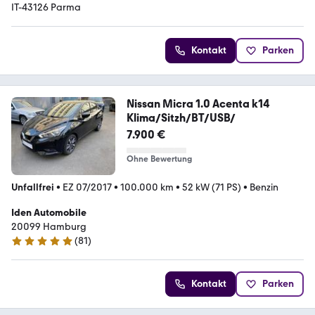
IT-43126 Parma
Kontakt
Parken
Nissan Micra 1.0 Acenta k14
Klima/Sitzh/BT/USB/
7.900 €
Ohne Bewertung
Unfallfrei
•
EZ 07/2017
•
100.000 km
•
52 kW (71 PS)
•
Benzin
Iden Automobile
20099 Hamburg
(
81
)
5 Sterne
Kontakt
Parken