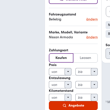
Fahrzeugzustand
Beliebig
ändern
N
Marke, Modell, Variante
B
Nissan Armada
ändern
So
Zahlungsart
Kaufen
Leasen
Preis
Erstzulassung
Kilometerstand
¹
M
Angebote