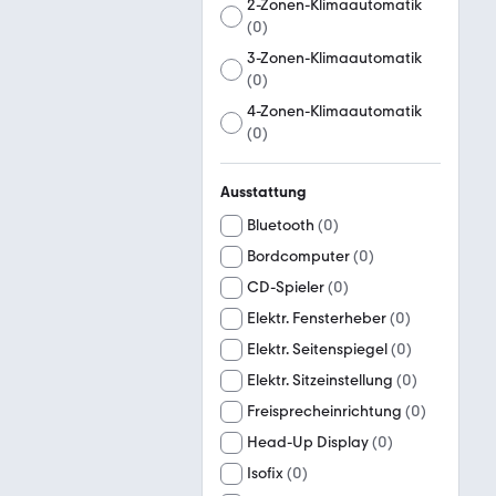
2-Zonen-Klimaautomatik
(
0
)
3-Zonen-Klimaautomatik
(
0
)
4-Zonen-Klimaautomatik
(
0
)
Ausstattung
Bluetooth
(
0
)
Bordcomputer
(
0
)
CD-Spieler
(
0
)
Elektr. Fensterheber
(
0
)
Elektr. Seitenspiegel
(
0
)
Elektr. Sitzeinstellung
(
0
)
Freisprecheinrichtung
(
0
)
Head-Up Display
(
0
)
Isofix
(
0
)