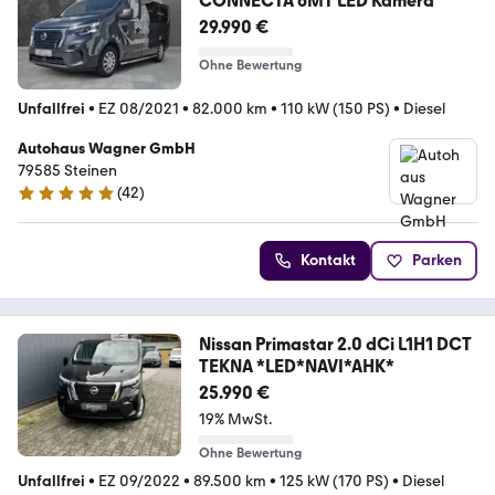
CONNECTA 6MT LED Kamera
29.990 €
Ohne Bewertung
Unfallfrei
•
EZ 08/2021
•
82.000 km
•
110 kW (150 PS)
•
Diesel
Autohaus Wagner GmbH
79585 Steinen
(
42
)
5 Sterne
Kontakt
Parken
Nissan Primastar 2.0 dCi L1H1 DCT
TEKNA *LED*NAVI*AHK*
25.990 €
19% MwSt.
Ohne Bewertung
Unfallfrei
•
EZ 09/2022
•
89.500 km
•
125 kW (170 PS)
•
Diesel