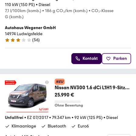
110 kW (150 PS)
•
Diesel
7,1 l/100km (komb.)
•
186 g CO₂/km (komb.)
•
CO₂-Klasse
G (komb.)
Autohaus Wegener GmbH
14974 Ludwigsfelde
(
56
)
3 Sterne
Kontakt
Parken
NEU
Nissan NV300 1.6 dCi L1H1 9-Sitzer
Allwetter Kamera AHK
25.990 €
Ohne Bewertung
Unfallfrei
•
EZ 07/2017
•
79.347 km
•
92 kW (125 PS)
•
Diesel
Klimaanlage
Bluetooth
Euro6