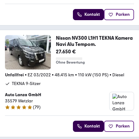
Kontakt
Parken
Nissan NV300 L1H1 TEKNA Kamera
Navi Alu Tempom.
27.650 €
Ohne Bewertung
Unfallfrei
•
EZ 03/2022
•
48.415 km
•
110 kW (150 PS)
•
Diesel
TEKNA 9-Sitzer
Auto Lanza GmbH
35579 Wetzlar
(
79
)
5 Sterne
Kontakt
Parken