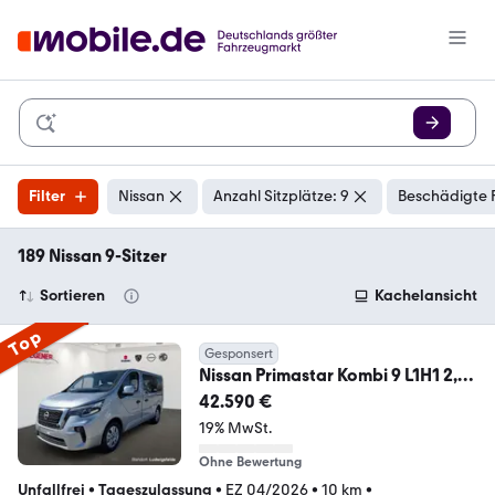
Filter
Nissan
Anzahl Sitzplätze: 9
Beschädigte 
189 Nissan 9-Sitzer
Sortieren
Kachelansicht
Top
Gesponsert
Nissan Primastar Kombi 9 L1H1 2,8T
CarPlay*LED*CAM
42.590 €
19% MwSt.
Ohne Bewertung
Unfallfrei
•
Tageszulassung
•
EZ 04/2026
•
10 km
•