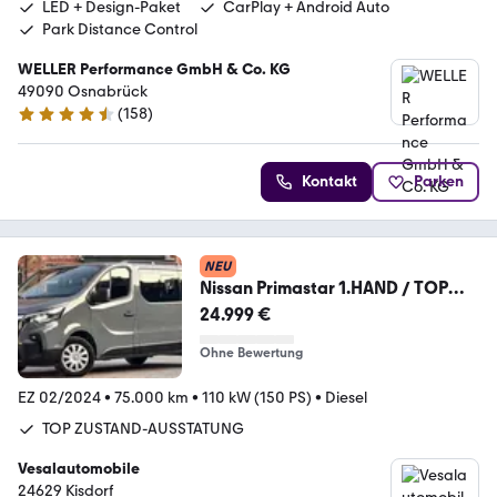
LED + Design-Paket
CarPlay + Android Auto
Park Distance Control
WELLER Performance GmbH & Co. KG
49090 Osnabrück
(
158
)
4.6 Sterne
Kontakt
Parken
NEU
Nissan Primastar 1.HAND / TOP
ZUSTAND - AUSSTATTUNG
24.999 €
Ohne Bewertung
EZ 02/2024
•
75.000 km
•
110 kW (150 PS)
•
Diesel
TOP ZUSTAND-AUSSTATUNG
Vesalautomobile
24629 Kisdorf