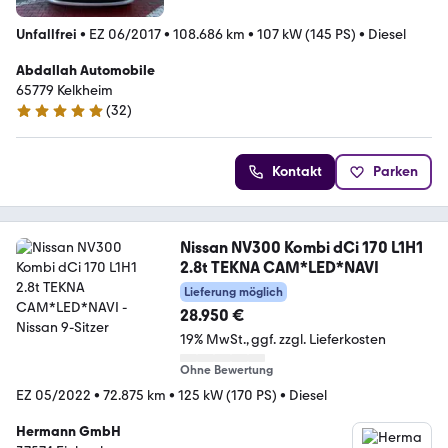
Unfallfrei
•
EZ 06/2017
•
108.686 km
•
107 kW (145 PS)
•
Diesel
Abdallah Automobile
65779 Kelkheim
(
32
)
5 Sterne
Kontakt
Parken
Nissan NV300 Kombi dCi 170 L1H1
2.8t TEKNA CAM*LED*NAVI
Lieferung möglich
28.950 €
19% MwSt.
ggf. zzgl. Lieferkosten
Ohne Bewertung
EZ 05/2022
•
72.875 km
•
125 kW (170 PS)
•
Diesel
Hermann GmbH