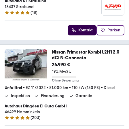
Autoland NL Stralsund
18437 Stralsund
(
18
)
4.9 Sterne
Kontakt
Parken
Nissan Primastar Kombi L2H1 2.0
dCi N-Connecta
26.990 €
19% MwSt.
Ohne Bewertung
Unfallfrei
•
EZ 11/2022
•
81.000 km
•
110 kW (150 PS)
•
Diesel
Inspektion
Finanzierung
Garantie
Autohaus Dingden El Outa GmbH
46499 Hamminkeln
(
203
)
5 Sterne