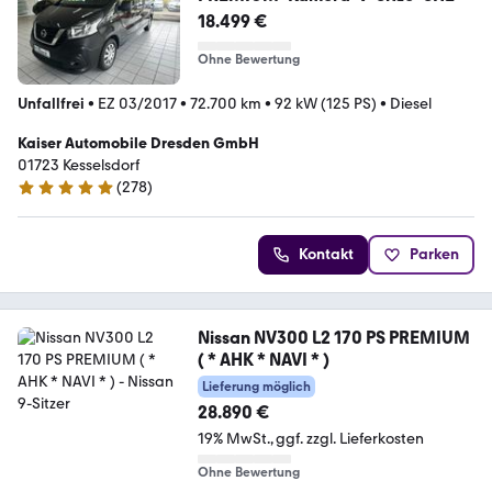
18.499 €
Ohne Bewertung
Unfallfrei
•
EZ 03/2017
•
72.700 km
•
92 kW (125 PS)
•
Diesel
Kaiser Automobile Dresden GmbH
01723 Kesselsdorf
(
278
)
4.8 Sterne
Kontakt
Parken
Nissan NV300 L2 170 PS PREMIUM
( * AHK * NAVI * )
Lieferung möglich
28.890 €
19% MwSt.
ggf. zzgl. Lieferkosten
Ohne Bewertung