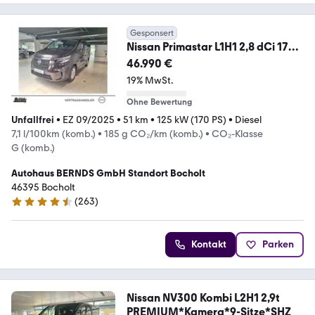
Gesponsert
Nissan Primastar L1H1 2,8 dCi 170
(9-Si.) DCT Tekna NAV
46.990 €
19% MwSt.
Ohne Bewertung
Unfallfrei
•
EZ 09/2025
•
51 km
•
125 kW (170 PS)
•
Diesel
7,1 l/100km (komb.)
•
185 g CO₂/km (komb.)
•
CO₂-Klasse
G (komb.)
Autohaus BERNDS GmbH Standort Bocholt
46395 Bocholt
(
263
)
4.7 Sterne
Kontakt
Parken
Nissan NV300 Kombi L2H1 2,9t
PREMIUM*Kamera*9-Sitze*SHZ