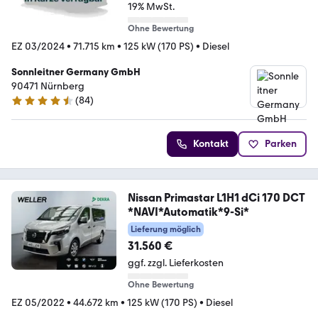
19% MwSt.
Ohne Bewertung
EZ 03/2024
•
71.715 km
•
125 kW (170 PS)
•
Diesel
Sonnleitner Germany GmbH
90471 Nürnberg
(
84
)
4.4 Sterne
Kontakt
Parken
Nissan Primastar L1H1 dCi 170 DCT
*NAVI*Automatik*9-Si*
Lieferung möglich
31.560 €
ggf. zzgl. Lieferkosten
Ohne Bewertung
EZ 05/2022
•
44.672 km
•
125 kW (170 PS)
•
Diesel