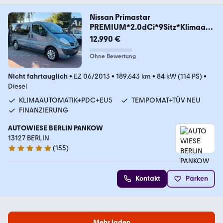
Nissan Primastar
PREMIUM*2.0dCi*9Sitz*Klimaaut
*Temp*PDC
12.990 €
Ohne Bewertung
Nicht fahrtauglich
•
EZ 06/2013
•
189.643 km
•
84 kW (114 PS)
•
Diesel
KLIMAAUTOMATIK+PDC+EU5
TEMPOMAT+TÜV NEU
FINANZIERUNG
AUTOWIESE BERLIN PANKOW
13127 BERLIN
(
155
)
4.9 Sterne
Kontakt
Parken
Mehr laden