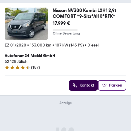
Nissan NV300 Kombi L2H1 2,9t
COMFORT *9-Sitz*AHK*RFK*
17.999 €
Ohne Bewertung
EZ 01/2020
•
133.000 km
•
107 kW (145 PS)
•
Diesel
Autoforum24 Makki GmbH
52428 Jülich
(
187
)
4.7 Sterne
Kontakt
Parken