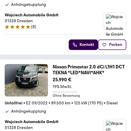
Anhängekupplung
Wojciech Automobile GmbH
01328 Dresden
(
8
)
5 Sterne
Kontakt
Parken
Nissan Primastar 2.0 dCi L1H1 DCT
TEKNA *LED*NAVI*AHK*
25.990 €
19% MwSt.
Ohne Bewertung
Unfallfrei
•
EZ 09/2022
•
89.500 km
•
125 kW (170 PS)
•
Diesel
Anhängekupplung
Wojciech Automobile GmbH
01328 Dresden