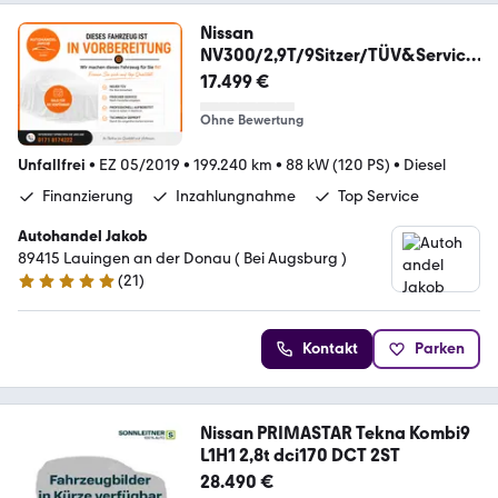
Nissan
NV300/2,9T/9Sitzer/TÜV&Service
sowie vieles NEU!
17.499 €
Ohne Bewertung
Unfallfrei
•
EZ 05/2019
•
199.240 km
•
88 kW (120 PS)
•
Diesel
Finanzierung
Inzahlungnahme
Top Service
Autohandel Jakob
89415 Lauingen an der Donau ( Bei Augsburg )
(
21
)
4.8 Sterne
Kontakt
Parken
Nissan PRIMASTAR Tekna Kombi9
L1H1 2,8t dci170 DCT 2ST
28.490 €