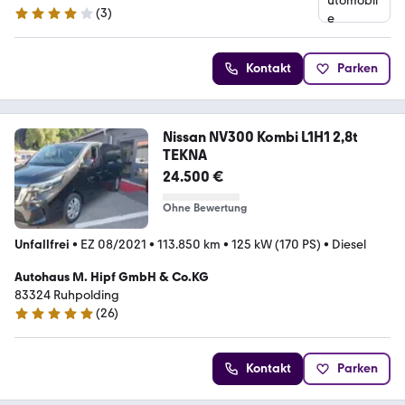
(
3
)
4.1 Sterne
Kontakt
Parken
Nissan NV300 Kombi L1H1 2,8t
TEKNA
24.500 €
Ohne Bewertung
Unfallfrei
•
EZ 08/2021
•
113.850 km
•
125 kW (170 PS)
•
Diesel
Autohaus M. Hipf GmbH & Co.KG
83324 Ruhpolding
(
26
)
5 Sterne
Kontakt
Parken