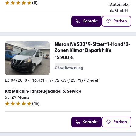
(
8
)
5 Sterne
Kontakt
Parken
Nissan NV300*9-Sitzer*1-Hand*2-
Zonen Klima*Einparkhilfe
15.900 €
Ohne Bewertung
EZ 04/2018
•
116.431 km
•
92 kW (125 PS)
•
Diesel
Kfz Milichin-Fahrzeughandel & Service
55129 Mainz
(
46
)
5 Sterne
Kontakt
Parken