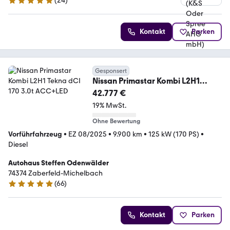
(
24
)
4.8 Sterne
Kontakt
Parken
Gesponsert
Nissan Primastar Kombi L2H1
Tekna dCI 170 3.0t ACC+LED
42.777 €
19% MwSt.
Ohne Bewertung
Vorführfahrzeug
•
EZ 08/2025
•
9.900 km
•
125 kW (170 PS)
•
Diesel
Autohaus Steffen Odenwälder
74374 Zaberfeld-Michelbach
(
66
)
5 Sterne
Kontakt
Parken