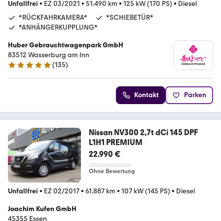
Unfallfrei
•
EZ 03/2021
•
51.490 km
•
125 kW (170 PS)
•
Diesel
*RÜCKFAHRKAMERA*
*SCHIEBETÜR*
*ANHÄNGERKUPPLUNG*
Huber Gebrauchtwagenpark GmbH
83512 Wasserburg am Inn
(
135
)
5 Sterne
Kontakt
Parken
Nissan NV300 2,7t dCi 145 DPF
L1H1 PREMIUM
22.990 €
Ohne Bewertung
Unfallfrei
•
EZ 02/2017
•
61.887 km
•
107 kW (145 PS)
•
Diesel
Joachim Kufen GmbH
45355 Essen