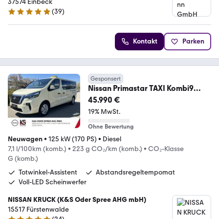
37574 Einbeck
(
39
)
4.9 Sterne
Kontakt
Parken
Gesponsert
Nissan Primastar TAXI Kombi9
L2H1 3,0t dci170 DCT TEKNA
45.990 €
19% MwSt.
Ohne Bewertung
Neuwagen
•
125 kW (170 PS)
•
Diesel
7,1 l/100km (komb.)
•
223 g CO₂/km (komb.)
•
CO₂-Klasse
G (komb.)
Totwinkel-Assistent
Abstandsregeltempomat
Voll-LED Scheinwerfer
NISSAN KRUCK (K&S Oder Spree AHG mbH)
15517 Fürstenwalde