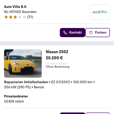
Auto Villa B.V.
NL-1411GD Naarden
(
31
)
3 Sterne
Kontakt
Parken
Nissan 350Z
20.200 €
Ohne Bewertung
Reparierter Unfallschaden
•
EZ 07/2003
•
100.000 km
•
206 kW (280 PS)
•
Benzin
Privatanbieter
52428 Jülich