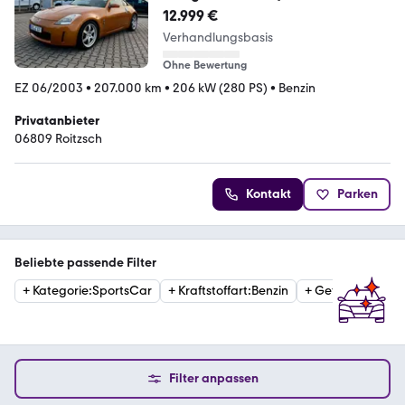
12.999 €
Verhandlungsbasis
Ohne Bewertung
EZ 06/2003
•
207.000 km
•
206 kW (280 PS)
•
Benzin
Privatanbieter
06809 Roitzsch
Kontakt
Parken
Beliebte passende Filter
+
Kategorie
:
SportsCar
+
Kraftstoffart
:
Benzin
+
Getriebe
:
Schal
Filter anpassen