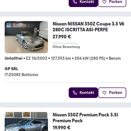
Kontakt
Parken
Nissan NISSAN 350Z Coupe 3.5 V6
280C ISCRITTA ASI-PERFE
27.990 €
Ohne Bewertung
Unfallfrei
•
EZ 10/2003
•
127.393 km
•
206 kW (280 PS)
•
Benzin
GP SRL
IT-25082 Botticino
Kontakt
Parken
Nissan 350Z Premium Pack 3.5l
Premium Pack
19.990 €