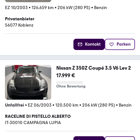
EZ 10/2003
•
126.659 km
•
206 kW (280 PS)
•
Benzin
Privatanbieter
56077 Koblenz
Kontakt
Parken
Nissan Z 350Z Coupé 3.5 V6 Lev 2
17.999 €
Ohne Bewertung
Unfallfrei
•
EZ 06/2003
•
120.500 km
•
206 kW (280 PS)
•
Benzin
RACELINE DI PISTELLO ALBERTO
IT-30010 CAMPAGNA LUPIA