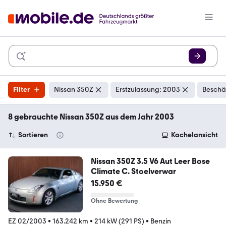
Filter
Nissan 350Z
Erstzulassung: 2003
Beschä
8 gebrauchte Nissan 350Z aus dem Jahr 2003
Sortieren
Kachelansicht
Nissan 350Z 3.5 V6 Aut Leer Bose
Climate C. Stoelverwar
15.950 €
Ohne Bewertung
EZ 02/2003
•
163.242 km
•
214 kW (291 PS)
•
Benzin